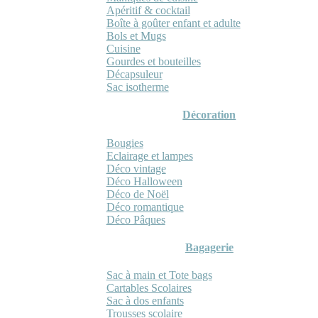
Apéritif & cocktail
Boîte à goûter enfant et adulte
Bols et Mugs
Cuisine
Gourdes et bouteilles
Décapsuleur
Sac isotherme
Décoration
Bougies
Eclairage et lampes
Déco vintage
Déco Halloween
Déco de Noël
Déco romantique
Déco Pâques
Bagagerie
Sac à main et Tote bags
Cartables Scolaires
Sac à dos enfants
Trousses scolaire