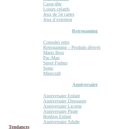
Casse-tête
Loisirs créatifs
Jeux de 54 cartes
Jeux d’exterieur
Retrogaming
Consoles retro
Retrogaming – Produits dérivés
Mario Bros
Pac-Man
Street Fighter
Sonic
Minecraft
Anniversaire
Anniversaire Enfant
Anniversaire Dinosaure
Anniversaire Licorne
Anniversaire Pirate
Bonbon Enfant
Anniversaire Adulte
Tendances