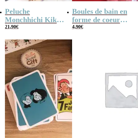
Peluche
Boules de bain en
Monchhichi Kiki
forme de coeur
l’original (20 cm)
21,90
€
x10
4,90
€