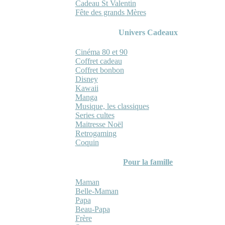
Cadeau St Valentin
Fête des grands Mères
Univers Cadeaux
Cinéma 80 et 90
Coffret cadeau
Coffret bonbon
Disney
Kawaii
Manga
Musique, les classiques
Series cultes
Maitresse Noël
Retrogaming
Coquin
Pour la famille
Maman
Belle-Maman
Papa
Beau-Papa
Frère