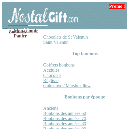
Aller
Aller
Promo !
Promo !
Promo !
à
au
la
contenu
navigation
Mon compte
Bonbons
Panier
Chocolats de St Valentin
Saint Valentin
Top bonbons
Coffrets bonbons
Acidulés
Chocolats
Réglisse
Guimauve / Marshmallow
Bonbons par époque
Anciens
Bonbons des années 60
Bonbons des années 70
Bonbons des années 80
Bonbons des années 90