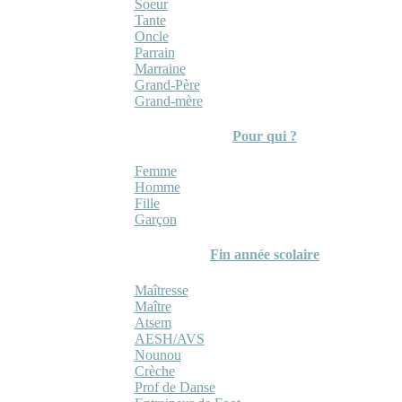
Soeur
Tante
Oncle
Parrain
Marraine
Grand-Père
Grand-mère
Pour qui ?
Femme
Homme
Fille
Garçon
Fin année scolaire
Maîtresse
Maître
Atsem
AESH/AVS
Nounou
Crèche
Prof de Danse