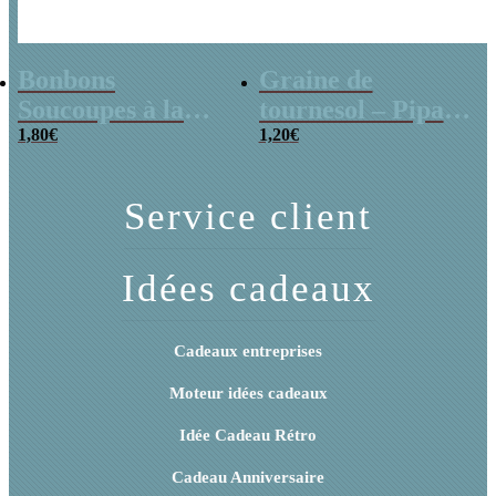
Bonbons
Graine de
Soucoupes à la
tournesol – Pipas
poudre (x20)
1,80
€
x 3
1,20
€
Service client
Idées cadeaux
Cadeaux entreprises
Moteur idées cadeaux
Idée Cadeau Rétro
Cadeau Anniversaire