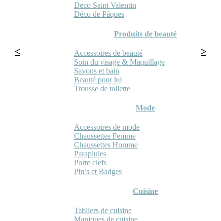
Deco Saint Valentin
Déco de Pâques
Produits de beauté
Accessoires de beauté
Soin du visage & Maquillage
Savons et bain
Beauté pour lui
Trousse de toilette
Mode
Accessoires de mode
Chaussettes Femme
Chaussettes Homme
Parapluies
Porte clefs
Pin’s et Badges
Cuisine
Tabliers de cuisine
Maniques de cuisine