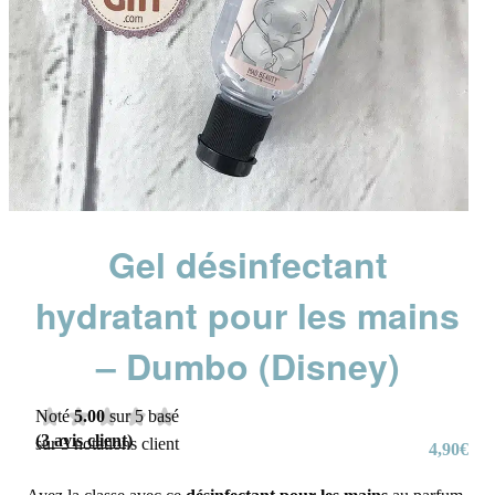
Gel désinfectant
hydratant pour les mains
– Dumbo (Disney)
Noté
5.00
sur 5 basé
(
3
avis client)
sur
3
notations client
4,90
€