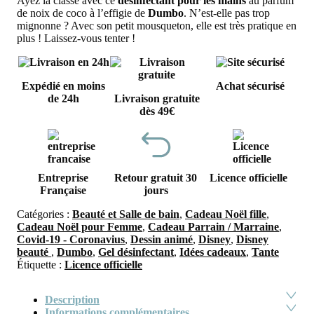
Ayez la classe avec ce
désinfectant pour les mains
au parfum
de noix de coco à l’effigie de
Dumbo
. N’est-elle pas trop
mignonne ? Avec son petit mousqueton, elle est très pratique en
plus ! Laissez-vous tenter !
Expédié en moins
Achat sécurisé
de 24h
Livraison gratuite
dès 49€
Entreprise
Retour gratuit 30
Licence officielle
Française
jours
Catégories :
Beauté et Salle de bain
,
Cadeau Noël fille
,
Cadeau Noël pour Femme
,
Cadeau Parrain / Marraine
,
Covid-19 - Coronavius
,
Dessin animé
,
Disney
,
Disney
beauté
,
Dumbo
,
Gel désinfectant
,
Idées cadeaux
,
Tante
Étiquette :
Licence officielle
Description
Informations complémentaires