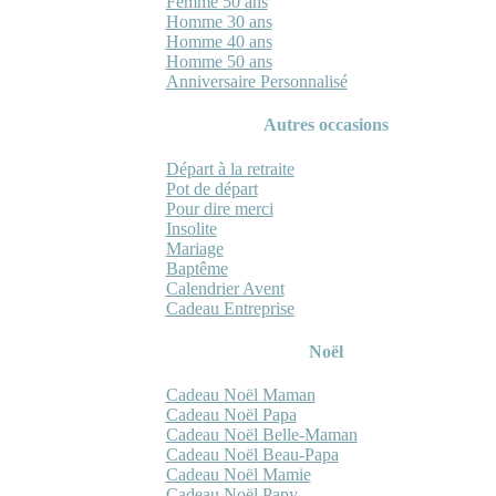
Femme 50 ans
Homme 30 ans
Homme 40 ans
Homme 50 ans
Anniversaire Personnalisé
Autres occasions
Départ à la retraite
Pot de départ
Pour dire merci
Insolite
Mariage
Baptême
Calendrier Avent
Cadeau Entreprise
Noël
Cadeau Noël Maman
Cadeau Noël Papa
Cadeau Noël Belle-Maman
Cadeau Noël Beau-Papa
Cadeau Noël Mamie
Cadeau Noël Papy