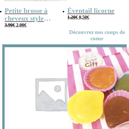
Petite brosse à
Éventail licorne
Le
Le
cheveux style
1,20
€
0,50
€
prix
prix
Le
Le
années 80
3,90
€
2,00
€
initial
actuel
prix
prix
Découvrez nos coups de
était :
est :
initial
actuel
1,20€.
0,50€.
coeur
était :
est :
3,90€.
2,00€.