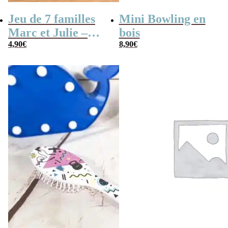
Jeu de 7 familles
Mini Bowling en
Marc et Julie –
bois
Les meilleures
4,90
€
8,90
€
aventures