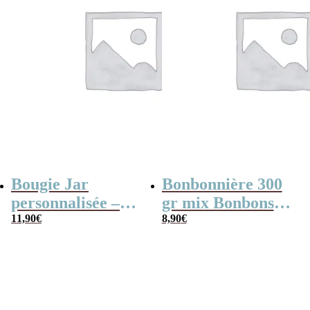
Bougie Jar
Bonbonnière 300
personnalisée –
gr mix Bonbons
Bonne retraite
11,90
€
anciens “Bye bye
8,90
€
le stress, Bonjour
les siestes, Vive la
retraite”