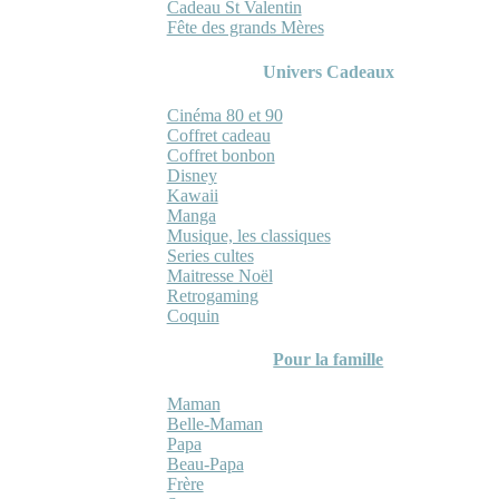
Cadeau St Valentin
Fête des grands Mères
Univers Cadeaux
Cinéma 80 et 90
Coffret cadeau
Coffret bonbon
Disney
Kawaii
Manga
Musique, les classiques
Series cultes
Maitresse Noël
Retrogaming
Coquin
Pour la famille
Maman
Belle-Maman
Papa
Beau-Papa
Frère