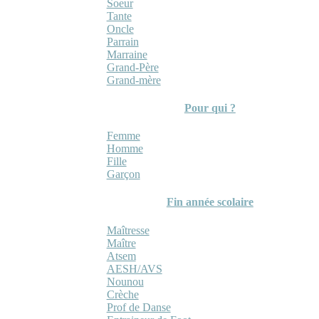
Soeur
Tante
Oncle
Parrain
Marraine
Grand-Père
Grand-mère
Pour qui ?
Femme
Homme
Fille
Garçon
Fin année scolaire
Maîtresse
Maître
Atsem
AESH/AVS
Nounou
Crèche
Prof de Danse