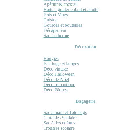
Apéritif & cocktail
Boîte à goûter enfant et adulte
Bols et Mugs
Cuisine
Gourdes et bouteilles
Décapsuleur
Sac isotherme
Décoration
Bougies
Eclairage et lampes
Déco vintage
Déco Halloween
Déco de Noël
Déco romantique
Déco Pâques
Bagagerie
Sac à main et Tote bags
Cartables Scolaires
Sac à dos enfants
Trousses scolaire