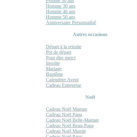
Femme 50 ans
Homme 30 ans
Homme 40 ans
Homme 50 ans
Anniversaire Personnalisé
Autres occasions
Départ à la retraite
Pot de départ
Pour dire merci
Insolite
Mariage
Baptême
Calendrier Avent
Cadeau Entreprise
Noël
Cadeau Noël Maman
Cadeau Noël Papa
Cadeau Noël Belle-Maman
Cadeau Noël Beau-Papa
Cadeau Noël Mamie
Cadeau Noël Papy