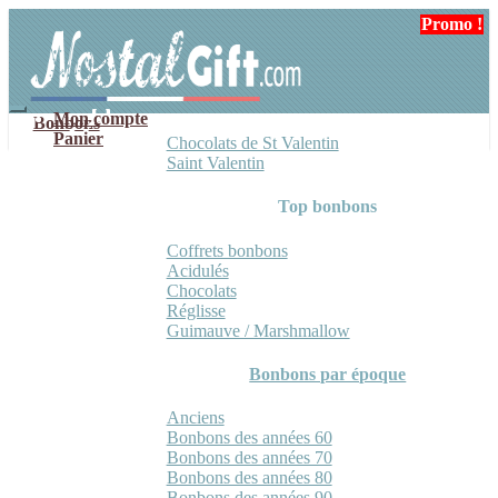
Aller
Aller
Promo !
Promo !
à
au
la
contenu
navigation
Mon compte
Bonbons
Panier
Chocolats de St Valentin
Saint Valentin
Top bonbons
Coffrets bonbons
Acidulés
Chocolats
Réglisse
Guimauve / Marshmallow
Bonbons par époque
Anciens
Bonbons des années 60
Bonbons des années 70
Bonbons des années 80
Bonbons des années 90