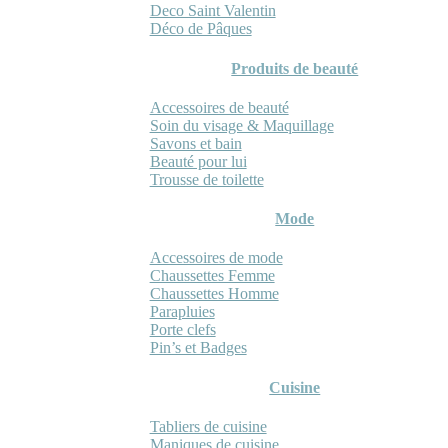
Deco Saint Valentin
Déco de Pâques
Produits de beauté
Accessoires de beauté
Soin du visage & Maquillage
Savons et bain
Beauté pour lui
Trousse de toilette
Mode
Accessoires de mode
Chaussettes Femme
Chaussettes Homme
Parapluies
Porte clefs
Pin’s et Badges
Cuisine
Tabliers de cuisine
Maniques de cuisine