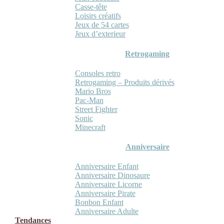
Casse-tête
Loisirs créatifs
Jeux de 54 cartes
Jeux d’exterieur
Retrogaming
Consoles retro
Retrogaming – Produits dérivés
Mario Bros
Pac-Man
Street Fighter
Sonic
Minecraft
Anniversaire
Anniversaire Enfant
Anniversaire Dinosaure
Anniversaire Licorne
Anniversaire Pirate
Bonbon Enfant
Anniversaire Adulte
Tendances