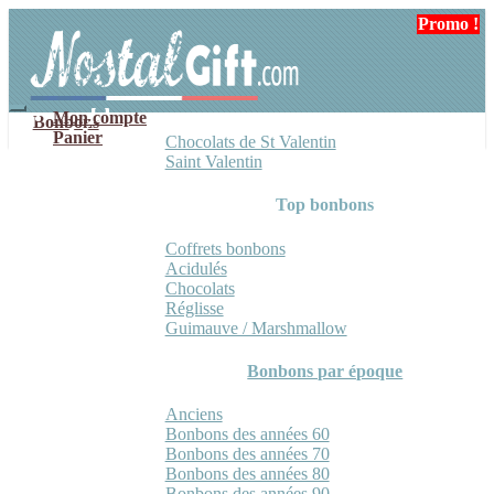
Aller
Aller
Promo !
Promo !
Promo !
à
au
la
contenu
navigation
Mon compte
Bonbons
Panier
Chocolats de St Valentin
Saint Valentin
Top bonbons
Coffrets bonbons
Acidulés
Chocolats
Réglisse
Guimauve / Marshmallow
Bonbons par époque
Anciens
Bonbons des années 60
Bonbons des années 70
Bonbons des années 80
Bonbons des années 90