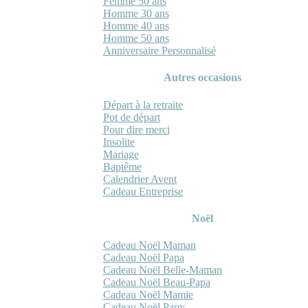
Femme 50 ans
Homme 30 ans
Homme 40 ans
Homme 50 ans
Anniversaire Personnalisé
Autres occasions
Départ à la retraite
Pot de départ
Pour dire merci
Insolite
Mariage
Baptême
Calendrier Avent
Cadeau Entreprise
Noël
Cadeau Noël Maman
Cadeau Noël Papa
Cadeau Noël Belle-Maman
Cadeau Noël Beau-Papa
Cadeau Noël Mamie
Cadeau Noël Papy