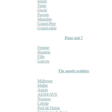
Soeur
Tante
Oncle
Parrain
Marraine
Grand-Père
Grand-mère
Pour qui ?
Femme
Homme
Fille
Garçon
Fin année scolaire
Maîtresse
Maître
Atsem
AESH/AVS
Nounou
Crèche
Prof de Danse