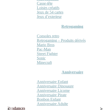
Casse-tête
Loisirs créatifs
Jeux de 54 cartes
Jeux d’exterieur
Retrogaming
Consoles retro
Retrogaming – Produits dérivés
Mario Bros
Pac-Man
Street Fighter
Sonic
Minecraft
Anniversaire
Anniversaire Enfant
Anniversaire Dinosaure
Anniversaire Licorne
Anniversaire Pirate
Bonbon Enfant
Anniversaire Adulte
Tendances