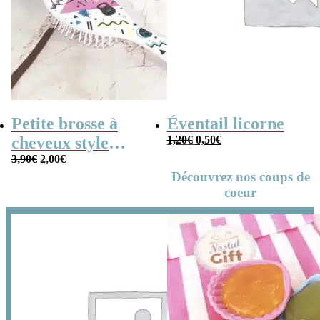
Petite brosse à
Éventail licorne
Le
Le
cheveux style
1,20
€
0,50
€
prix
prix
initial
actuel
Le
Le
années 80
3,90
€
2,00
€
était :
est :
prix
prix
1,20€.
0,50€.
initial
actuel
Découvrez nos coups de
était :
est :
3,90€.
2,00€.
coeur