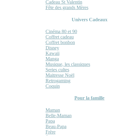
Cadeau St Valentin
Fête des grands Mères
Univers Cadeaux
Cinéma 80 et 90
Coffret cadeau
Coffret bonbon
Disney
Kawaii
Manga
Musique, les classiques
Series cultes
Maitresse Noël
Retrogaming
Coquin
Pour la famille
Maman
Belle-Maman
Papa
Beau-Papa
Frère