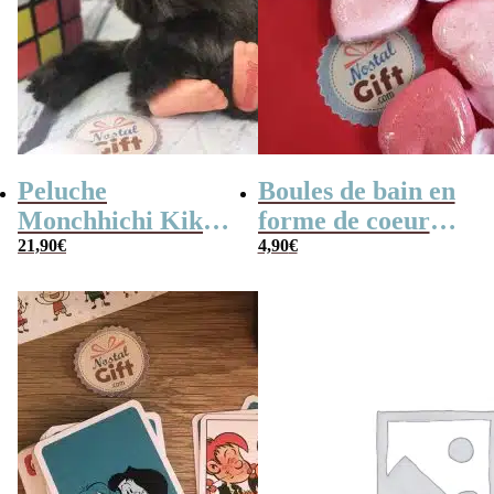
Peluche
Boules de bain en
Monchhichi Kiki
forme de coeur
l’original (20 cm)
21,90
€
x10
4,90
€