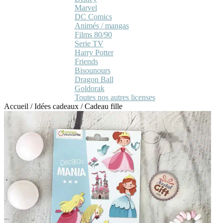
Marvel
DC Comics
Animés / mangas
Films 80/90
Serie TV
Harry Potter
Friends
Bisounours
Dragon Ball
Goldorak
Toutes nos autres licenses
Accueil
/
Idées cadeaux
/
Cadeau fille