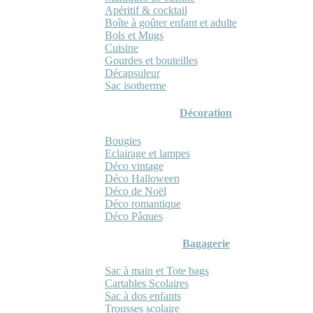
Apéritif & cocktail
Boîte à goûter enfant et adulte
Bols et Mugs
Cuisine
Gourdes et bouteilles
Décapsuleur
Sac isotherme
Décoration
Bougies
Eclairage et lampes
Déco vintage
Déco Halloween
Déco de Noël
Déco romantique
Déco Pâques
Bagagerie
Sac à main et Tote bags
Cartables Scolaires
Sac à dos enfants
Trousses scolaire