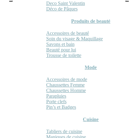
Deco Saint Valentin
Déco de Pâques
Produits de beauté
Accessoires de beauté
Soin du visage & Maquillage
Savons et bain
Beauté pour lui
Trousse de toilette
Mode
Accessoires de mode
Chaussettes Femme
Chaussettes Homme
Parapluies
Porte clefs
Pin’s et Badges
Cuisine
Tabliers de cuisine
Maniques de cuisine