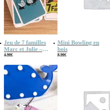
Jeu de 7 familles
Mini Bowling en
Marc et Julie –
bois
Les meilleures
4,90
€
8,90
€
aventures