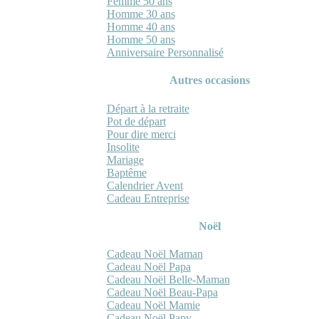
Femme 50 ans
Homme 30 ans
Homme 40 ans
Homme 50 ans
Anniversaire Personnalisé
Autres occasions
Départ à la retraite
Pot de départ
Pour dire merci
Insolite
Mariage
Baptême
Calendrier Avent
Cadeau Entreprise
Noël
Cadeau Noël Maman
Cadeau Noël Papa
Cadeau Noël Belle-Maman
Cadeau Noël Beau-Papa
Cadeau Noël Mamie
Cadeau Noël Papy