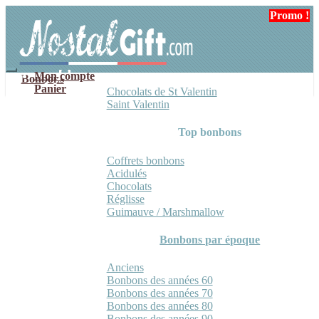
Aller
Aller
Promo !
à
au
la
contenu
navigation
Mon compte
Bonbons
Panier
Chocolats de St Valentin
Saint Valentin
Top bonbons
Coffrets bonbons
Acidulés
Chocolats
Réglisse
Guimauve / Marshmallow
Bonbons par époque
Anciens
Bonbons des années 60
Bonbons des années 70
Bonbons des années 80
Bonbons des années 90