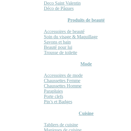
Deco Saint Valentin
Déco de Pâques
Produits de beauté
Accessoires de beauté
Soin du visage & Maquillage
Savons et bain
Beauté pour lui
Trousse de toilette
Mode
Accessoires de mode
Chaussettes Femme
Chaussettes Homme
Parapluies
Porte clefs
Pin’s et Badges
Cuisine
Tabliers de cuisine
Maniques de cuisine