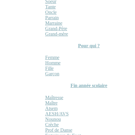
Soeur
Tante
Oncle
Parrain
Marraine
Grand-Père
Grand-mère
Pour qui ?
Femme
Homme
Fille
Garçon
Fin année scolaire
Maîtresse
Maître
Atsem
AESH/AVS
Nounou
Crèche
Prof de Danse