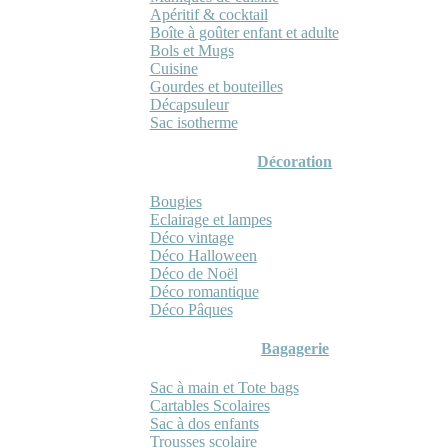
Apéritif & cocktail
Boîte à goûter enfant et adulte
Bols et Mugs
Cuisine
Gourdes et bouteilles
Décapsuleur
Sac isotherme
Décoration
Bougies
Eclairage et lampes
Déco vintage
Déco Halloween
Déco de Noël
Déco romantique
Déco Pâques
Bagagerie
Sac à main et Tote bags
Cartables Scolaires
Sac à dos enfants
Trousses scolaire