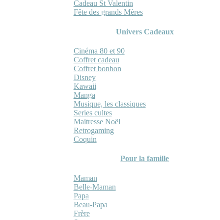
Cadeau St Valentin
Fête des grands Mères
Univers Cadeaux
Cinéma 80 et 90
Coffret cadeau
Coffret bonbon
Disney
Kawaii
Manga
Musique, les classiques
Series cultes
Maitresse Noël
Retrogaming
Coquin
Pour la famille
Maman
Belle-Maman
Papa
Beau-Papa
Frère