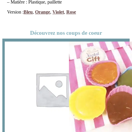
– Matière : Plastique, paillette
Version :
Bleu
,
Orange
,
Violet
,
Rose
Découvrez nos coups de coeur