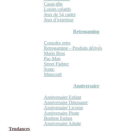
Casse-tête
Loisirs créatifs
Jeux de 54 cartes
Jeux d’exterieur
Retrogaming
Consoles retro
Retrogaming – Produits dérivés
Mario Bros
Pac-Man
Street Fighter
Sonic
Minecraft
Anniversaire
Anniversaire Enfant
Anniversaire Dinosaure
Anniversaire Licorne
Anniversaire Pirate
Bonbon Enfant
Anniversaire Adulte
Tendances