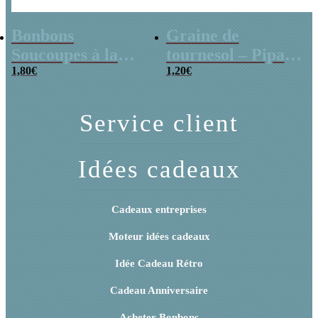
Bonbons
Graine de
Soucoupes à la
tournesol – Pipas
poudre (x20)
1,80
€
x 3
1,20
€
Service client
Idées cadeaux
Cadeaux entreprises
Moteur idées cadeaux
Idée Cadeau Rétro
Cadeau Anniversaire
Acheter Bonbons