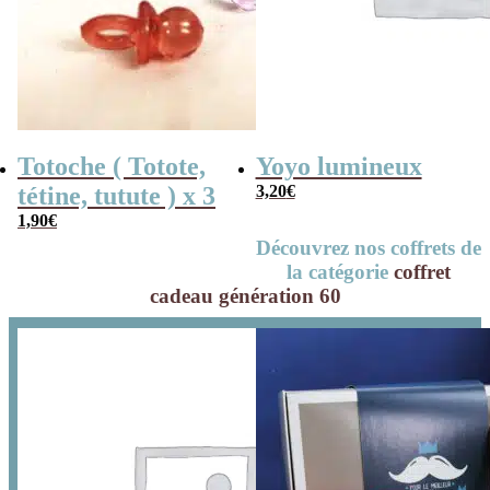
Totoche ( Totote,
Yoyo lumineux
tétine, tutute ) x 3
3,20
€
1,90
€
Découvrez nos coffrets de
la catégorie
coffret
cadeau génération 60