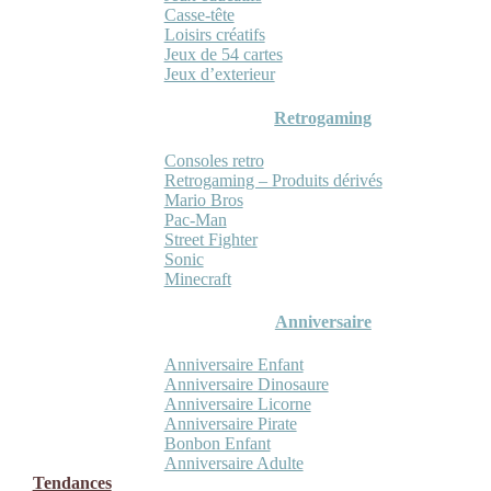
Casse-tête
Loisirs créatifs
Jeux de 54 cartes
Jeux d’exterieur
Retrogaming
Consoles retro
Retrogaming – Produits dérivés
Mario Bros
Pac-Man
Street Fighter
Sonic
Minecraft
Anniversaire
Anniversaire Enfant
Anniversaire Dinosaure
Anniversaire Licorne
Anniversaire Pirate
Bonbon Enfant
Anniversaire Adulte
Tendances