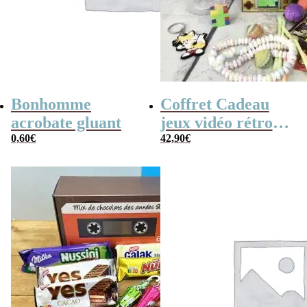
Bonhomme
Coffret Cadeau
acrobate gluant
jeux vidéo rétro
0,60
€
(avec sa console de
42,90
€
poche retro)