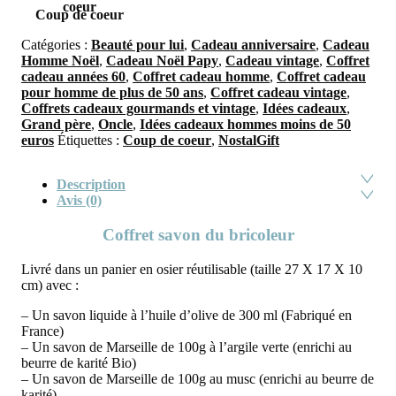
Coup de coeur
Catégories :
Beauté pour lui
,
Cadeau anniversaire
,
Cadeau
Homme Noël
,
Cadeau Noël Papy
,
Cadeau vintage
,
Coffret
cadeau années 60
,
Coffret cadeau homme
,
Coffret cadeau
pour homme de plus de 50 ans
,
Coffret cadeau vintage
,
Coffrets cadeaux gourmands et vintage
,
Idées cadeaux
,
Grand père
,
Oncle
,
Idées cadeaux hommes moins de 50
euros
Étiquettes :
Coup de coeur
,
NostalGift
Description
Avis (0)
Coffret savon du bricoleur
Livré dans un panier en osier réutilisable (taille 27 X 17 X 10
cm) avec :
– Un savon liquide à l’huile d’olive de 300 ml (Fabriqué en
France)
– Un savon de Marseille de 100g à l’argile verte (enrichi au
beurre de karité Bio)
– Un savon de Marseille de 100g au musc (enrichi au beurre de
karité)