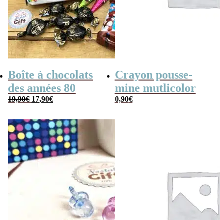
Boîte à chocolats
Crayon pousse-
des années 80
mine mutlicolor
Le
Le
19,90
€
17,90
€
0,90
€
prix
prix
initial
actuel
était :
est :
19,90€.
17,90€.