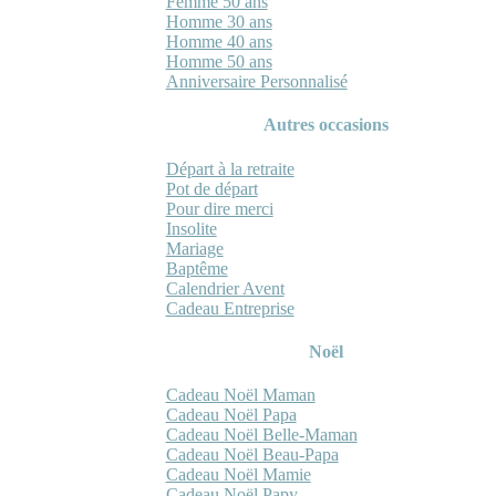
Femme 50 ans
Homme 30 ans
Homme 40 ans
Homme 50 ans
Anniversaire Personnalisé
Autres occasions
Départ à la retraite
Pot de départ
Pour dire merci
Insolite
Mariage
Baptême
Calendrier Avent
Cadeau Entreprise
Noël
Cadeau Noël Maman
Cadeau Noël Papa
Cadeau Noël Belle-Maman
Cadeau Noël Beau-Papa
Cadeau Noël Mamie
Cadeau Noël Papy