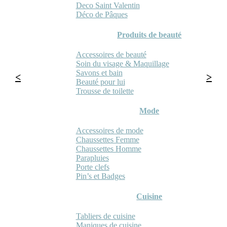
Deco Saint Valentin
Déco de Pâques
Produits de beauté
Accessoires de beauté
Soin du visage & Maquillage
Savons et bain
Beauté pour lui
Trousse de toilette
Mode
Accessoires de mode
Chaussettes Femme
Chaussettes Homme
Parapluies
Porte clefs
Pin’s et Badges
Cuisine
Tabliers de cuisine
Maniques de cuisine