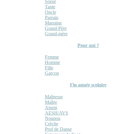
Soeur
Tante
Oncle
Parrain
Marraine
Grand-Père
Grand-mère
Pour qui ?
Femme
Homme
Fille
Garçon
Fin année scolaire
Maîtresse
Maître
Atsem
AESH/AVS
Nounou
Crèche
Prof de Danse