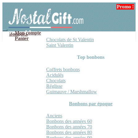
Aller
Aller
Promo !
à
au
la
contenu
navigation
Mon compte
Bonbons
Panier
Chocolats de St Valentin
Saint Valentin
Top bonbons
Coffrets bonbons
Acidulés
Chocolats
Réglisse
Guimauve / Marshmallow
Bonbons par époque
Anciens
Bonbons des années 60
Bonbons des années 70
Bonbons des années 80
Bonbons des années 90