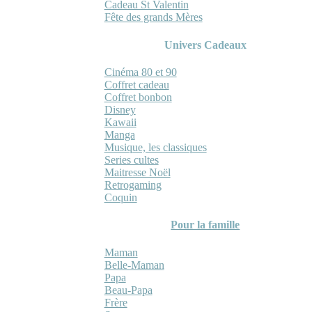
Cadeau St Valentin
Fête des grands Mères
Univers Cadeaux
Cinéma 80 et 90
Coffret cadeau
Coffret bonbon
Disney
Kawaii
Manga
Musique, les classiques
Series cultes
Maitresse Noël
Retrogaming
Coquin
Pour la famille
Maman
Belle-Maman
Papa
Beau-Papa
Frère