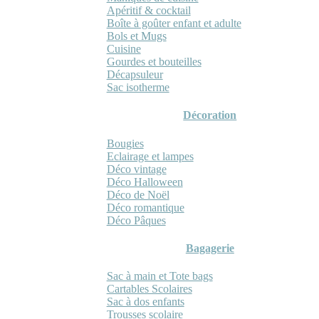
Apéritif & cocktail
Boîte à goûter enfant et adulte
Bols et Mugs
Cuisine
Gourdes et bouteilles
Décapsuleur
Sac isotherme
Décoration
Bougies
Eclairage et lampes
Déco vintage
Déco Halloween
Déco de Noël
Déco romantique
Déco Pâques
Bagagerie
Sac à main et Tote bags
Cartables Scolaires
Sac à dos enfants
Trousses scolaire