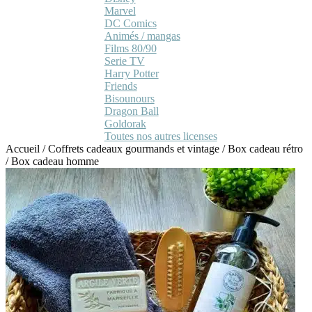
Marvel
DC Comics
Animés / mangas
Films 80/90
Serie TV
Harry Potter
Friends
Bisounours
Dragon Ball
Goldorak
Toutes nos autres licenses
Accueil
/
Coffrets cadeaux gourmands et vintage
/
Box cadeau rétro
/
Box cadeau homme