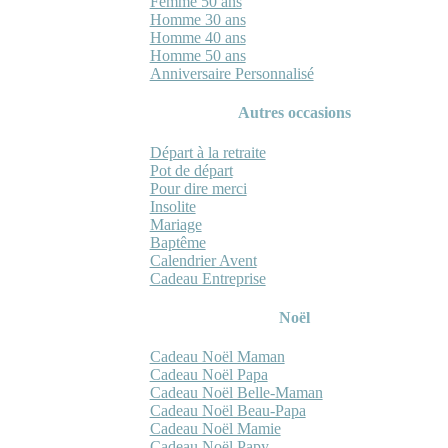
Femme 50 ans
Homme 30 ans
Homme 40 ans
Homme 50 ans
Anniversaire Personnalisé
Autres occasions
Départ à la retraite
Pot de départ
Pour dire merci
Insolite
Mariage
Baptême
Calendrier Avent
Cadeau Entreprise
Noël
Cadeau Noël Maman
Cadeau Noël Papa
Cadeau Noël Belle-Maman
Cadeau Noël Beau-Papa
Cadeau Noël Mamie
Cadeau Noël Papy