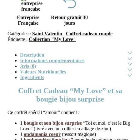
Entreprise
Retour gratuit 30
Française
jours
Catégories :
Saint Valentin
,
Coffret cadeau couple
Étiquette :
Collection "My Love"
Description
Informations complémentaires
Avis (0)
Valeurs Nutritionelles
Ingrédients
Coffret Cadeau “My Love” et sa
bougie bijou surprise
Ce coffret spécial “amour” contient :
1
bougie et son bijou surprise
“Toi et moi, c’est le Big
Love” (livré avec un collier en alliage de zinc)
1
ondamania coeur
(ressort magique)
1
bonbonnière “my love”
remplie de guimauve coeur