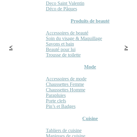
Deco Saint Valentin
Déco de Pâques
Produits de beauté
Accessoires de beauté
Soin du visage & Maquillage
Savons et bain
Beauté pour lui
Trousse de toilette
Mode
Accessoires de mode
Chaussettes Femme
Chaussettes Homme
Parapluies
Porte clefs
Pin’s et Badges
Cuisine
Tabliers de cuisine
Maniques de cuisine