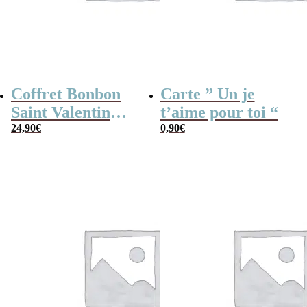
Coffret Bonbon
Carte ” Un je
Saint Valentin
t’aime pour toi “
“My Love”
24,90
€
0,90
€
remplie de
bonbons rétro des
années 80