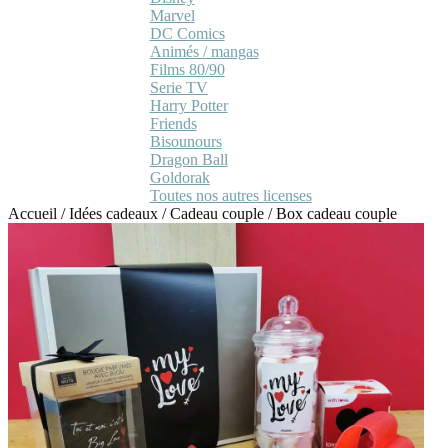
Marvel
DC Comics
Animés / mangas
Films 80/90
Serie TV
Harry Potter
Friends
Bisounours
Dragon Ball
Goldorak
Toutes nos autres licenses
Accueil
/
Idées cadeaux
/
Cadeau couple
/
Box cadeau couple