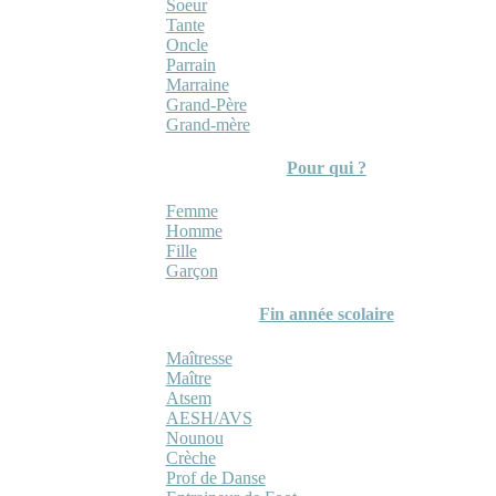
Soeur
Tante
Oncle
Parrain
Marraine
Grand-Père
Grand-mère
Pour qui ?
Femme
Homme
Fille
Garçon
Fin année scolaire
Maîtresse
Maître
Atsem
AESH/AVS
Nounou
Crèche
Prof de Danse