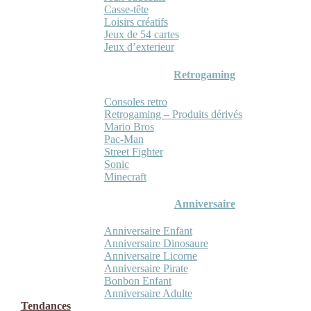
Casse-tête
Loisirs créatifs
Jeux de 54 cartes
Jeux d’exterieur
Retrogaming
Consoles retro
Retrogaming – Produits dérivés
Mario Bros
Pac-Man
Street Fighter
Sonic
Minecraft
Anniversaire
Anniversaire Enfant
Anniversaire Dinosaure
Anniversaire Licorne
Anniversaire Pirate
Bonbon Enfant
Anniversaire Adulte
Tendances