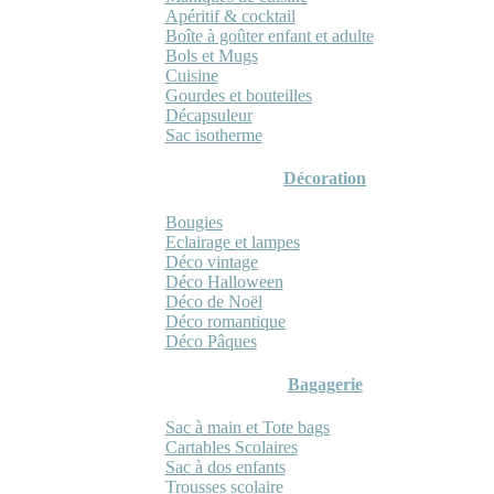
Apéritif & cocktail
Boîte à goûter enfant et adulte
Bols et Mugs
Cuisine
Gourdes et bouteilles
Décapsuleur
Sac isotherme
Décoration
Bougies
Eclairage et lampes
Déco vintage
Déco Halloween
Déco de Noël
Déco romantique
Déco Pâques
Bagagerie
Sac à main et Tote bags
Cartables Scolaires
Sac à dos enfants
Trousses scolaire