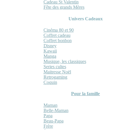
Cadeau St Valentin
Fête des grands Mères
Univers Cadeaux
Cinéma 80 et 90
Coffret cadeau
Coffret bonbon
Disney
Kawaii
Manga
Musique, les classiques
Series cultes
Maitresse Noël
Retrogaming
Coquin
Pour la famille
Maman
Belle-Maman
Papa
Beau-Papa
Frère