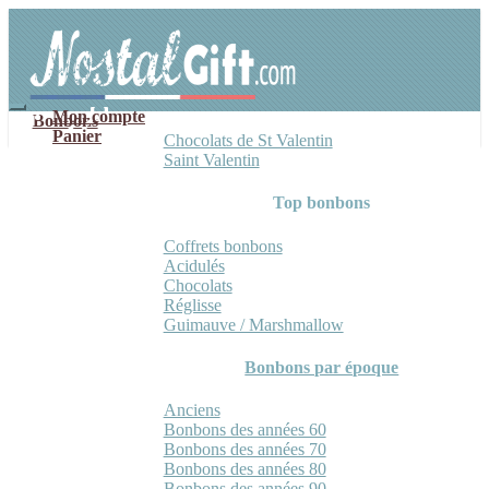
Aller
Aller
à
au
la
contenu
navigation
Mon compte
Bonbons
Panier
Chocolats de St Valentin
Saint Valentin
Top bonbons
Coffrets bonbons
Acidulés
Chocolats
Réglisse
Guimauve / Marshmallow
Bonbons par époque
Anciens
Bonbons des années 60
Bonbons des années 70
Bonbons des années 80
Bonbons des années 90