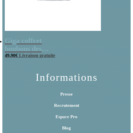
Giga coffret
bonbons des
années 70
49,90
€
Livraison gratuite
Informations
Presse
Recrutement
Espace Pro
Blog