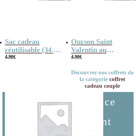
Sac cadeau
Ourson Saint
réutilisable (34 x
Valentin au
42 cm) et sa carte
4,90
€
chocolat au lait
4,90
€
– Un je t’aime
avec un coeur
Découvrez nos coffrets de
pour toi
rouge x3
la catégorie
coffret
cadeau couple
Service
client