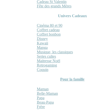
Cadeau St Valentin
Fête des grands Mères
Univers Cadeaux
Cinéma 80 et 90
Coffret cadeau
Coffret bonbon
Disney
Kawaii
Manga
Musique, les classiques
Series cultes
Maitresse Noël
Retrogaming
Coquin
Pour la famille
Maman
Belle-Maman
Papa
Beau-Papa
Frère