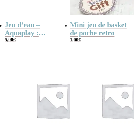
Jeu d’eau –
Mini jeu de basket
Aquaplay :
de poche retro
anneaux,
5,90
€
1,00
€
basketball ou
pyramide –
Inspiré de
Wonderful
Waterfuls