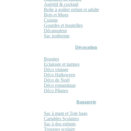
Apéritif & cocktail
Boîte à goûter enfant et adulte
Bols et Mugs
Cuisine
Gourdes et bouteilles
Décapsuleur
Sac isotherme
Décoration
Bougies
Eclairage et lampes
Déco vintage
Déco Halloween
Déco de Noël
Déco romantique
Déco Pâques
Bagagerie
Sac à main et Tote bags
Cartables Scolaires
Sac à dos enfants
Trousses scolaire