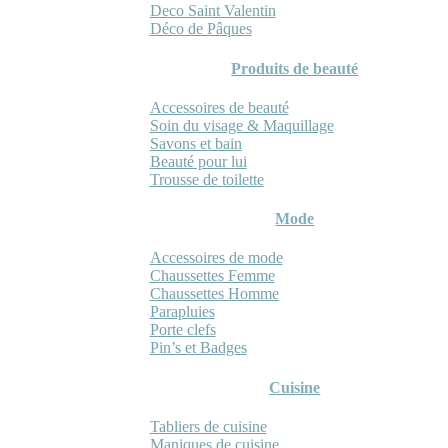
Deco Saint Valentin
Déco de Pâques
Produits de beauté
Accessoires de beauté
Soin du visage & Maquillage
Savons et bain
Beauté pour lui
Trousse de toilette
Mode
Accessoires de mode
Chaussettes Femme
Chaussettes Homme
Parapluies
Porte clefs
Pin’s et Badges
Cuisine
Tabliers de cuisine
Maniques de cuisine