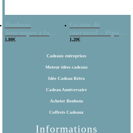
Bonbons
Graine de
Soucoupes à la
tournesol – Pipas
poudre (x20)
1,80
€
x 3
1,20
€
Cadeaux entreprises
Moteur idées cadeaux
Idée Cadeau Rétro
Cadeau Anniversaire
Acheter Bonbons
Coffrets Cadeaux
Informations