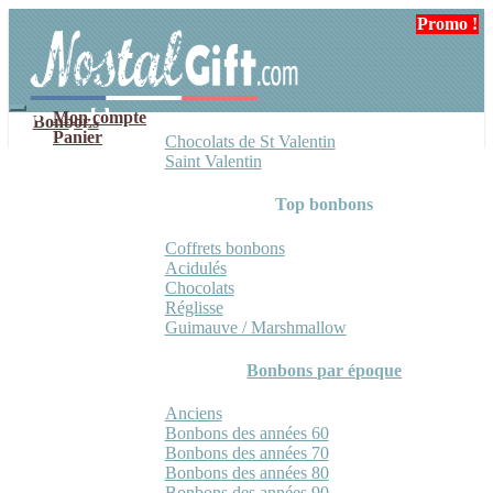
Aller
Aller
Promo !
Promo !
Promo !
à
au
la
contenu
navigation
Mon compte
Bonbons
Panier
Chocolats de St Valentin
Saint Valentin
Top bonbons
Coffrets bonbons
Acidulés
Chocolats
Réglisse
Guimauve / Marshmallow
Bonbons par époque
Anciens
Bonbons des années 60
Bonbons des années 70
Bonbons des années 80
Bonbons des années 90