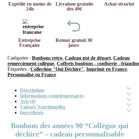
Expédié en moins de
Livraison gratuite
Achat sécurisé
24h
dès 49€
Entreprise
Retour gratuit 30
Française
jours
Catégories :
Bonbons retro
,
Cadeau pot de départ
,
Cadeau
remerciement collègue
,
Coffrets bonbons - confiserie - friandis
Étiquettes :
Collection "Qui Déchire"
,
Imprimé en France
,
Personnalisé en France
Description
Informations complémentaires
Avis (0)
Valeurs Nutritionelles
Ingrédients
Bonbons des années 90 “Collègue qui
déchire” – cadeau personnalisable