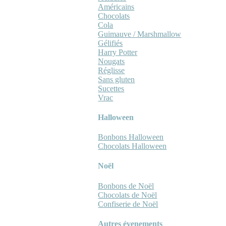
Américains
Chocolats
Cola
Guimauve / Marshmallow
Gélifiés
Harry Potter
Nougats
Réglisse
Sans gluten
Sucettes
Vrac
Halloween
Bonbons Halloween
Chocolats Halloween
Noël
Bonbons de Noël
Chocolats de Noël
Confiserie de Noël
Autres évenements