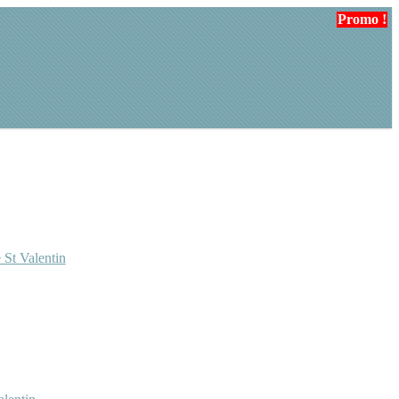
Promo !
Promo !
Promo !
 St Valentin