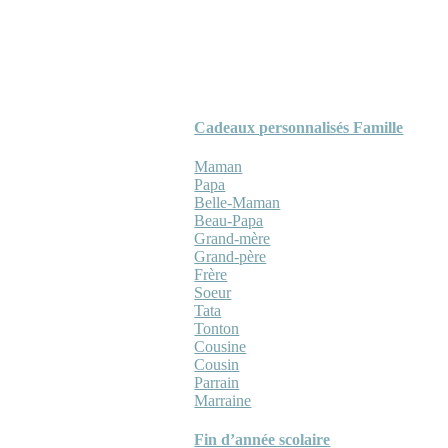
Cadeaux personnalisés Famille
Maman
Papa
Belle-Maman
Beau-Papa
Grand-mère
Grand-père
Frère
Soeur
Tata
Tonton
Cousine
Cousin
Parrain
Marraine
Fin d’année scolaire