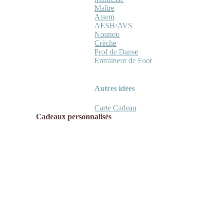
Maître
Atsem
AESH/AVS
Nounou
Crèche
Prof de Danse
Entraineur de Foot
Autres idées
Carte Cadeau
Cadeaux personnalisés