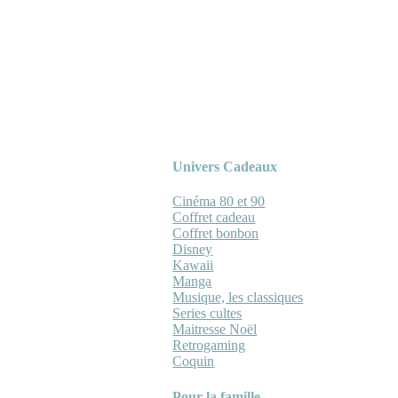
Univers Cadeaux
Cinéma 80 et 90
Coffret cadeau
Coffret bonbon
Disney
Kawaii
Manga
Musique, les classiques
Series cultes
Maitresse Noël
Retrogaming
Coquin
Pour la famille