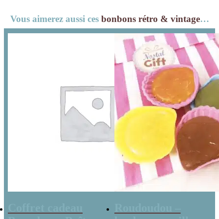
de bonbons
Vous aimerez aussi ces
bonbons rétro & vintage
…
Coffret cadeau
Roudoudou –