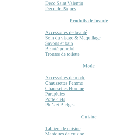
Deco Saint Valentin
Déco de Pâques
Produits de beauté
Accessoires de beauté
Soin du visage & Maquillage
Savons et bain
Beauté pour lui
Trousse de toilette
Mode
Accessoires de mode
Chaussettes Femme
Chaussettes Homme
Parapluies
Porte clefs
Pin’s et Badges
Cuisine
Tabliers de cuisine
Maniques de cuisine