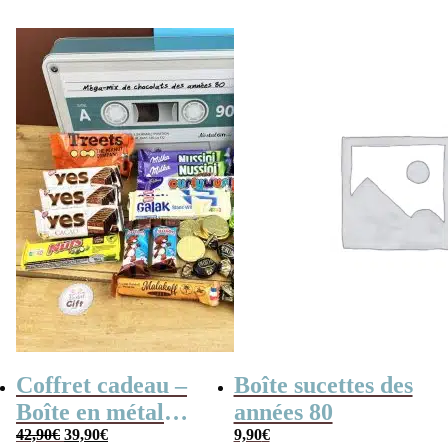
initial
actuel
années 80 –
était :
est :
19,90€.
17,90€.
Coffret bonbon
Coffret cadeau –
Boîte sucettes des
Boîte en métal
années 80
Le
Le
cassette –
42,90
€
39,90
€
9,90
€
prix
prix