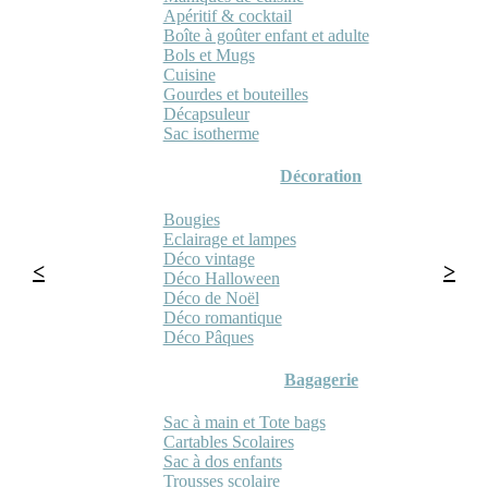
Apéritif & cocktail
Boîte à goûter enfant et adulte
Bols et Mugs
Cuisine
Gourdes et bouteilles
Décapsuleur
Sac isotherme
Décoration
Bougies
Eclairage et lampes
Déco vintage
Déco Halloween
Déco de Noël
Déco romantique
Déco Pâques
Bagagerie
Sac à main et Tote bags
Cartables Scolaires
Sac à dos enfants
Trousses scolaire