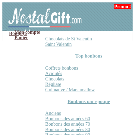
Aller
Aller
Promo !
Promo !
Promo !
à
au
la
contenu
navigation
Mon compte
Bonbons
Panier
Chocolats de St Valentin
Saint Valentin
Top bonbons
Coffrets bonbons
Acidulés
Chocolats
Réglisse
Guimauve / Marshmallow
Bonbons par époque
Anciens
Bonbons des années 60
Bonbons des années 70
Bonbons des années 80
Bonbons des années 90