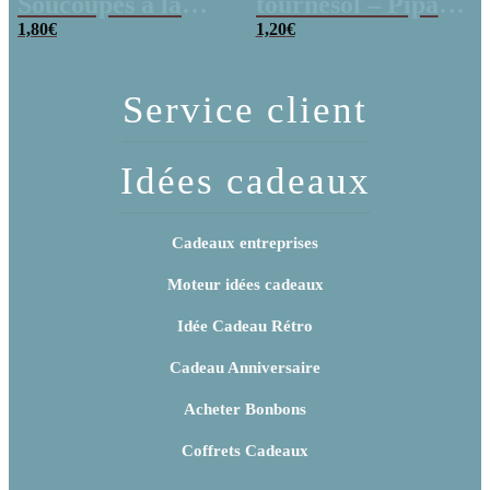
Soucoupes à la
tournesol – Pipas
poudre (x20)
1,80
€
x 3
1,20
€
Service client
Idées cadeaux
Cadeaux entreprises
Moteur idées cadeaux
Idée Cadeau Rétro
Cadeau Anniversaire
Acheter Bonbons
Coffrets Cadeaux