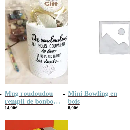
Mug roudoudou
Mini Bowling en
rempli de bonbons
bois
rétro
14,90
€
8,90
€