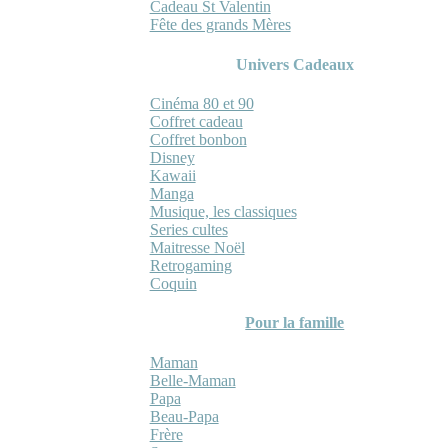
Cadeau St Valentin
Fête des grands Mères
Univers Cadeaux
Cinéma 80 et 90
Coffret cadeau
Coffret bonbon
Disney
Kawaii
Manga
Musique, les classiques
Series cultes
Maitresse Noël
Retrogaming
Coquin
Pour la famille
Maman
Belle-Maman
Papa
Beau-Papa
Frère