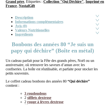
Grand père
,
Étiquettes :
Collection "Qui Déchire"
,
Imprimé en
France
,
NostalGift
Description
Informations complémentaires
Avis (0)
Valeurs Nutritionelles
Ingrédients
Bonbons des années 80 “Je suis un
papy qui déchire” (Boîte en métal)
Un cadeau parfait pour la Fête des grands pères, Noël ou un
anniversaire, où retrouver les saveurs d’antan avec les
confiseries. La boîte est réutilisable, et parfaite pour stocker les
petits souvenirs.
Le coffret cadeau bonbons des années 80
“Qui déchire”
contient :
3 roudoudous
2
sifflets dextrose
2
rouge à lèvres dextrose