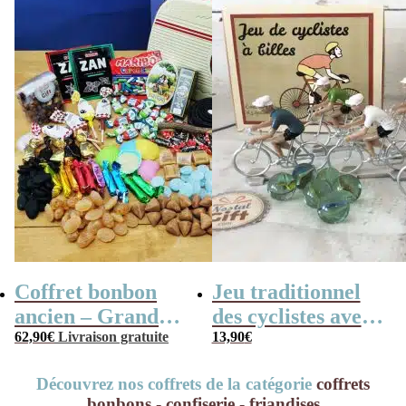
Coffret bonbon
Jeu traditionnel
ancien – Grande
des cyclistes avec
mallette en métal
62,90
€
Livraison gratuite
billes – billes et
13,90
€
Radio Vintage –
vélo
Découvrez nos coffrets de la catégorie
coffrets
coffret cadeau
bonbons - confiserie - friandises