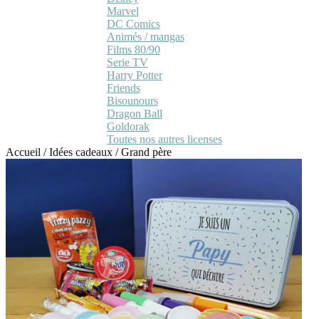
Marvel
DC Comics
Animés / mangas
Films 80/90
Serie TV
Harry Potter
Friends
Bisounours
Dragon Ball
Goldorak
Toutes nos autres licenses
Accueil
/
Idées cadeaux
/
Grand père