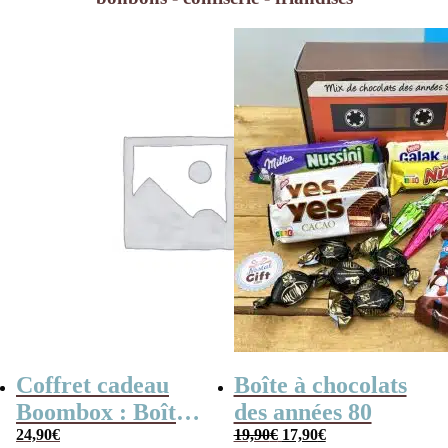
grand-père
Coffret cadeau
Boîte à chocolats
Boombox : Boîte
des années 80
Le
Le
bonbons des
24,90
€
19,90
€
17,90
€
prix
prix