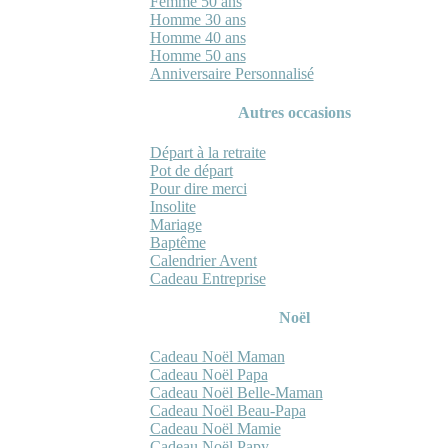
Femme 50 ans
Homme 30 ans
Homme 40 ans
Homme 50 ans
Anniversaire Personnalisé
Autres occasions
Départ à la retraite
Pot de départ
Pour dire merci
Insolite
Mariage
Baptême
Calendrier Avent
Cadeau Entreprise
Noël
Cadeau Noël Maman
Cadeau Noël Papa
Cadeau Noël Belle-Maman
Cadeau Noël Beau-Papa
Cadeau Noël Mamie
Cadeau Noël Papy