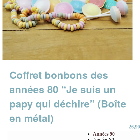
Coffret bonbons des
années 80 “Je suis un
papy qui déchire” (Boîte
en métal)
26,90
Années 90
Années 80