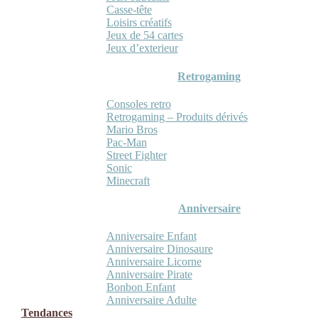
Casse-tête
Loisirs créatifs
Jeux de 54 cartes
Jeux d’exterieur
Retrogaming
Consoles retro
Retrogaming – Produits dérivés
Mario Bros
Pac-Man
Street Fighter
Sonic
Minecraft
Anniversaire
Anniversaire Enfant
Anniversaire Dinosaure
Anniversaire Licorne
Anniversaire Pirate
Bonbon Enfant
Anniversaire Adulte
Tendances