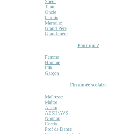
Soeur
Tante
Oncle
Parrain
Marraine
Grand-Père
Grand-mère
Pour qui ?
Femme
Homme
Fille
Garçon
Fin année scolaire
Maîtresse
Maître
Atsem
AESH/AVS
Nounou
Crèche
Prof de Danse