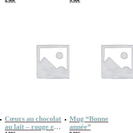
2025 ” Style 60s –
4,90
€
80
9,90
€
lait et noir praliné
Cœurs au chocolat
Mug “Bonne
au lait – rouge et
année”