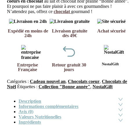
coeurs en chocolat
au lait et chocolat noir praliné “Bonne année”.
Et pourquoi ne pas faire plaisir à avec ces gourmandises !
N’attendez pas, offrez ce
chocolat
gourmand !
Expédié en moins de
Livraison gratuite
Achat sécurisé
24h
dès 49€
NostalGift
Entreprise
Retour gratuit 30
Française
jours
Catégories :
Cadeau nouvel an
,
Chocolats coeur
,
Chocolats de
Noël
Étiquettes :
Collection "Bonne année"
,
NostalGift
Description
Informations complémentaires
Avis (0)
Valeurs Nutritionelles
Ingrédients