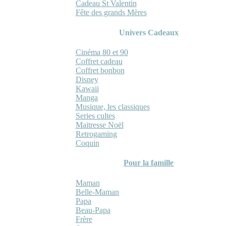
Cadeau St Valentin
Fête des grands Mères
Univers Cadeaux
Cinéma 80 et 90
Coffret cadeau
Coffret bonbon
Disney
Kawaii
Manga
Musique, les classiques
Series cultes
Maitresse Noël
Retrogaming
Coquin
Pour la famille
Maman
Belle-Maman
Papa
Beau-Papa
Frère