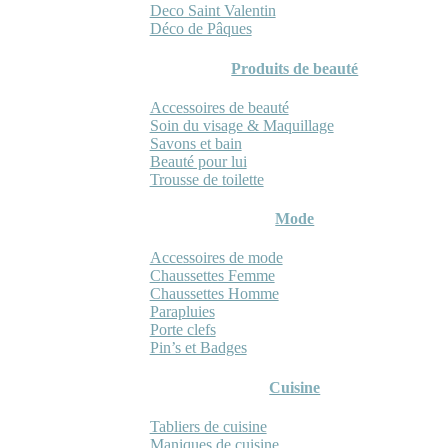
Deco Saint Valentin
Déco de Pâques
Produits de beauté
Accessoires de beauté
Soin du visage & Maquillage
Savons et bain
Beauté pour lui
Trousse de toilette
Mode
Accessoires de mode
Chaussettes Femme
Chaussettes Homme
Parapluies
Porte clefs
Pin’s et Badges
Cuisine
Tabliers de cuisine
Maniques de cuisine