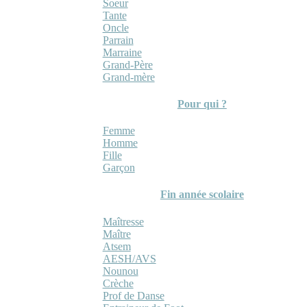
Soeur
Tante
Oncle
Parrain
Marraine
Grand-Père
Grand-mère
Pour qui ?
Femme
Homme
Fille
Garçon
Fin année scolaire
Maîtresse
Maître
Atsem
AESH/AVS
Nounou
Crèche
Prof de Danse