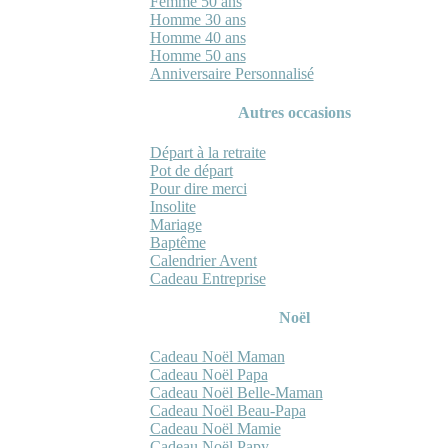
Femme 50 ans
Homme 30 ans
Homme 40 ans
Homme 50 ans
Anniversaire Personnalisé
Autres occasions
Départ à la retraite
Pot de départ
Pour dire merci
Insolite
Mariage
Baptême
Calendrier Avent
Cadeau Entreprise
Noël
Cadeau Noël Maman
Cadeau Noël Papa
Cadeau Noël Belle-Maman
Cadeau Noël Beau-Papa
Cadeau Noël Mamie
Cadeau Noël Papy