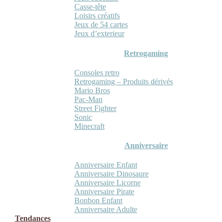
Casse-tête
Loisirs créatifs
Jeux de 54 cartes
Jeux d’exterieur
Retrogaming
Consoles retro
Retrogaming – Produits dérivés
Mario Bros
Pac-Man
Street Fighter
Sonic
Minecraft
Anniversaire
Anniversaire Enfant
Anniversaire Dinosaure
Anniversaire Licorne
Anniversaire Pirate
Bonbon Enfant
Anniversaire Adulte
Tendances