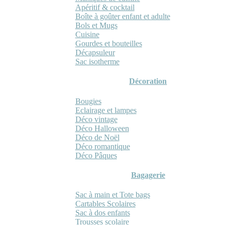
Apéritif & cocktail
Boîte à goûter enfant et adulte
Bols et Mugs
Cuisine
Gourdes et bouteilles
Décapsuleur
Sac isotherme
Décoration
Bougies
Eclairage et lampes
Déco vintage
Déco Halloween
Déco de Noël
Déco romantique
Déco Pâques
Bagagerie
Sac à main et Tote bags
Cartables Scolaires
Sac à dos enfants
Trousses scolaire