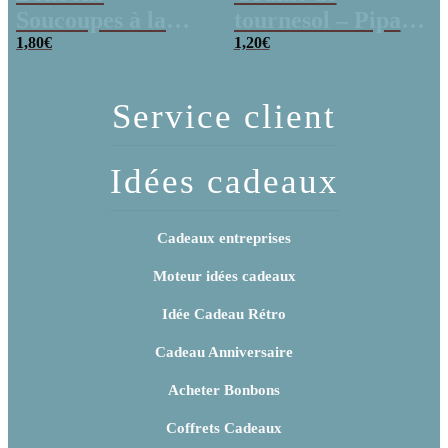
Soucoupes à la
tournesol – Pipas
poudre (x20)
1,80
€
x 3
1,20
€
Service client
Idées cadeaux
Cadeaux entreprises
Moteur idées cadeaux
Idée Cadeau Rétro
Cadeau Anniversaire
Acheter Bonbons
Coffrets Cadeaux