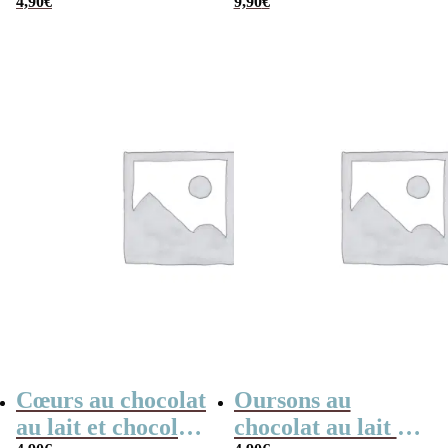
blanc x4 “Bonne
4,90
€
9,90
€
année”
Cœurs au chocolat
Oursons au
au lait et chocolat
chocolat au lait x3