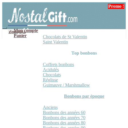
Aller
Aller
Promo !
à
au
la
contenu
navigation
Mon compte
Bonbons
Panier
Chocolats de St Valentin
Saint Valentin
Top bonbons
Coffrets bonbons
Acidulés
Chocolats
Réglisse
Guimauve / Marshmallow
Bonbons par époque
Anciens
Bonbons des années 60
Bonbons des années 70
Bonbons des années 80
Bonbons des années 90