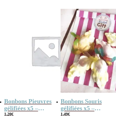
Bonbons Pieuvres
Bonbons Souris
gélifiées x5 –
gélifiées x5 –
Ursula – bonbon
1,20
€
Mimi la souris –
1,49
€