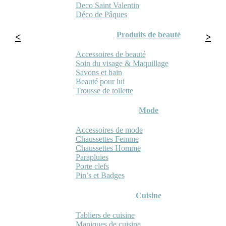
Deco Saint Valentin
Déco de Pâques
Produits de beauté
Accessoires de beauté
Soin du visage & Maquillage
Savons et bain
Beauté pour lui
Trousse de toilette
Mode
Accessoires de mode
Chaussettes Femme
Chaussettes Homme
Parapluies
Porte clefs
Pin’s et Badges
Cuisine
Tabliers de cuisine
Maniques de cuisine