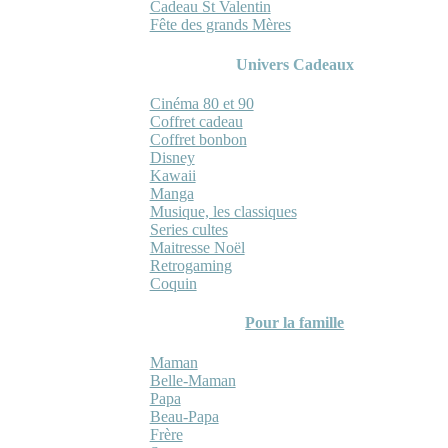
Cadeau St Valentin
Fête des grands Mères
Univers Cadeaux
Cinéma 80 et 90
Coffret cadeau
Coffret bonbon
Disney
Kawaii
Manga
Musique, les classiques
Series cultes
Maitresse Noël
Retrogaming
Coquin
Pour la famille
Maman
Belle-Maman
Papa
Beau-Papa
Frère