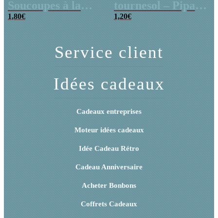
Soucoupes à la
tournesol – Pipas
poudre (x20)
1,80
€
x 3
1,20
€
Service client
Idées cadeaux
Cadeaux entreprises
Moteur idées cadeaux
Idée Cadeau Rétro
Cadeau Anniversaire
Acheter Bonbons
Coffrets Cadeaux