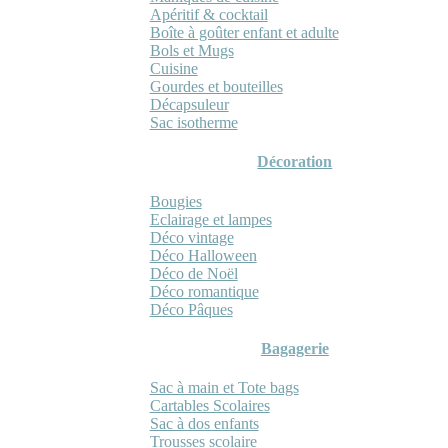
Apéritif & cocktail
Boîte à goûter enfant et adulte
Bols et Mugs
Cuisine
Gourdes et bouteilles
Décapsuleur
Sac isotherme
Décoration
Bougies
Eclairage et lampes
Déco vintage
Déco Halloween
Déco de Noël
Déco romantique
Déco Pâques
Bagagerie
Sac à main et Tote bags
Cartables Scolaires
Sac à dos enfants
Trousses scolaire