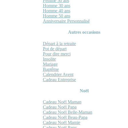
Femme 50 ans
Homme 30 ans
Homme 40 ans
Homme 50 ans
Anniversaire Personnalisé
Autres occasions
Départ à la retraite
Pot de départ
Pour dire merci
Insolite
Mariage
Baptême
Calendrier Avent
Cadeau Entreprise
Noël
Cadeau Noël Maman
Cadeau Noël Papa
Cadeau Noël Belle-Maman
Cadeau Noël Beau-Papa
Cadeau Noël Mamie
Cadeau Noël Papy