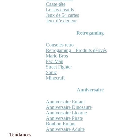
Casse-tête
Loisirs créatifs
Jeux de 54 cartes
Jeux d’exterieur
Retrogaming
Consoles retro
Retrogaming – Produits dérivés
Mario Bros
Pac-Man
Street Fighter
Sonic
Minecraft
Anniversaire
Anniversaire Enfant
Anniversaire Dinosaure
Anniversaire Licorne
Anniversaire Pirate
Bonbon Enfant
Anniversaire Adulte
Tendances