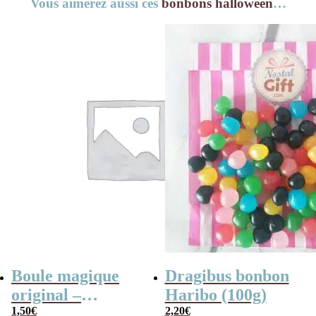
Vous aimerez aussi ces
bonbons halloween
…
Boule magique
Dragibus bonbon
original –
Haribo (100g)
Jawbreaker 2×3
1,50
€
2,20
€