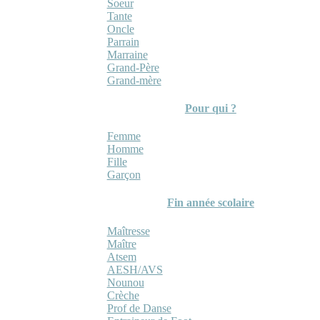
Soeur
Tante
Oncle
Parrain
Marraine
Grand-Père
Grand-mère
Pour qui ?
Femme
Homme
Fille
Garçon
Fin année scolaire
Maîtresse
Maître
Atsem
AESH/AVS
Nounou
Crèche
Prof de Danse