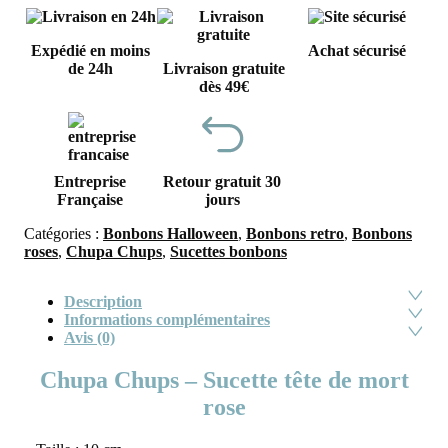
Expédié en moins
Achat sécurisé
de 24h
Livraison gratuite
dès 49€
Entreprise
Retour gratuit 30
Française
jours
Catégories :
Bonbons Halloween
,
Bonbons retro
,
Bonbons
roses
,
Chupa Chups
,
Sucettes bonbons
Description
Informations complémentaires
Avis (0)
Chupa Chups – Sucette tête de mort
rose