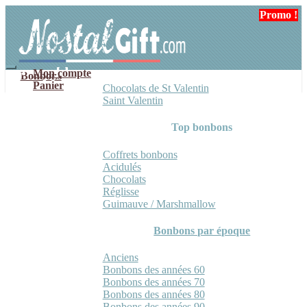
Aller
Aller
Promo !
à
au
la
contenu
navigation
Mon compte
Bonbons
Panier
Chocolats de St Valentin
Saint Valentin
Top bonbons
Coffrets bonbons
Acidulés
Chocolats
Réglisse
Guimauve / Marshmallow
Bonbons par époque
Anciens
Bonbons des années 60
Bonbons des années 70
Bonbons des années 80
Bonbons des années 90