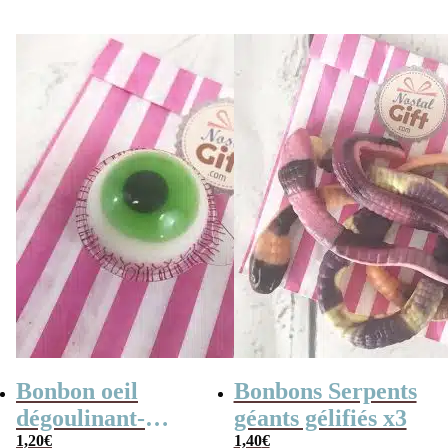
halloween
Trolli
Bonbon oeil
Bonbons Serpents
dégoulinant-
géants gélifiés x3
Bonbons
1,20
€
1,40
€