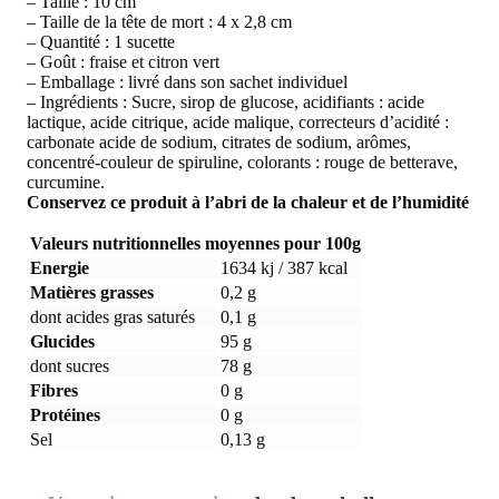
– Taille : 10 cm
– Taille de la tête de mort : 4 x 2,8 cm
– Quantité : 1 sucette
– Goût : fraise et citron vert
– Emballage : livré dans son sachet individuel
– Ingrédients : Sucre, sirop de glucose, acidifiants : acide
lactique, acide citrique, acide malique, correcteurs d’acidité :
carbonate acide de sodium, citrates de sodium, arômes,
concentré-couleur de spiruline, colorants : rouge de betterave,
curcumine.
Conservez ce produit à l’abri de la chaleur et de l’humidité
Valeurs nutritionnelles moyennes pour 100g
Energie
1634 kj / 387 kcal
Matières grasses
0,2 g
dont acides gras saturés
0,1 g
Glucides
95 g
dont sucres
78 g
Fibres
0 g
Protéines
0 g
Sel
0,13 g