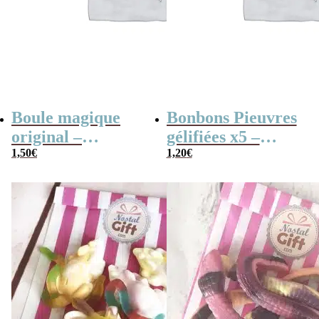
Boule magique
Bonbons Pieuvres
original –
gélifiées x5 –
Jawbreaker 2×3
1,50
€
Ursula – bonbon
1,20
€
halloween