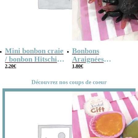
Mini bonbon craie
Bonbons
/ bonbon Hitschies
Araignées
acide au fruit x 40
2,20
€
Tarentules
1,80
€
gélifiées x10
Découvrez nos coups de coeur