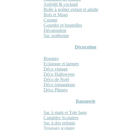
Apéritif & cocktail
Boîte à goûter enfant et adulte
Bols et Mugs
Cuisine
Gourdes et bouteilles
Décapsuleur
Sac isotherme
Décoration
Bougies
Eclairage et lampes
Déco vintage
Déco Halloween
Déco de Noël
Déco romantique
Déco Pâques
Bagagerie
Sac à main et Tote bags
Cartables Scolaires
Sac à dos enfants
Trousses scolaire