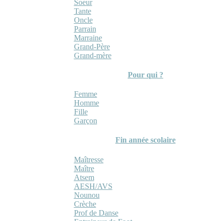
Soeur
Tante
Oncle
Parrain
Marraine
Grand-Père
Grand-mère
Pour qui ?
Femme
Homme
Fille
Garçon
Fin année scolaire
Maîtresse
Maître
Atsem
AESH/AVS
Nounou
Crèche
Prof de Danse