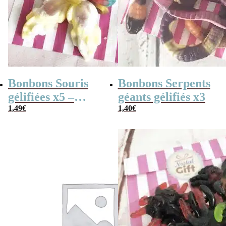
Bonbons Souris
Bonbons Serpents
gélifiées x5 –
géants gélifiés x3
Mimi la souris –
1,49
€
1,40
€
Trolli