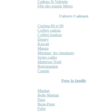
Cadeau St Valentin
Fête des grands Mères
Univers Cadeaux
Cinéma 80 et 90
Coffret cadeau
Coffret bonbon
Disney
Kawaii
Manga
Musique, les classiques
Series cultes
Maitresse Noël
Retrogaming
Coquin
Pour la famille
Maman
Belle-Maman
Papa
Beau-Papa
Frère