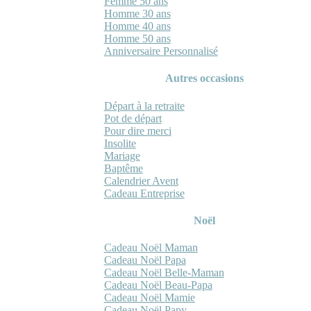
Femme 50 ans
Homme 30 ans
Homme 40 ans
Homme 50 ans
Anniversaire Personnalisé
Autres occasions
Départ à la retraite
Pot de départ
Pour dire merci
Insolite
Mariage
Baptême
Calendrier Avent
Cadeau Entreprise
Noël
Cadeau Noël Maman
Cadeau Noël Papa
Cadeau Noël Belle-Maman
Cadeau Noël Beau-Papa
Cadeau Noël Mamie
Cadeau Noël Papy