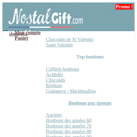
Aller
Aller
Promo !
à
au
la
contenu
navigation
Mon compte
Bonbons
Panier
Chocolats de St Valentin
Saint Valentin
Top bonbons
Coffrets bonbons
Acidulés
Chocolats
Réglisse
Guimauve / Marshmallow
Bonbons par époque
Anciens
Bonbons des années 60
Bonbons des années 70
Bonbons des années 80
Bonbons des années 90