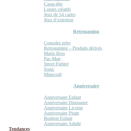
Casse-tête
Loisirs créatifs
Jeux de 54 cartes
Jeux d’exterieur
Retrogaming
Consoles retro
Retrogaming – Produits dérivés
Mario Bros
Pac-Man
Street Fighter
Sonic
Minecraft
Anniversaire
Anniversaire Enfant
Anniversaire Dinosaure
Anniversaire Licorne
Anniversaire Pirate
Bonbon Enfant
Anniversaire Adulte
Tendances