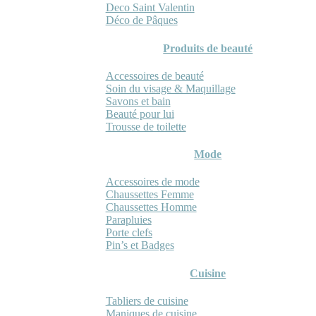
Deco Saint Valentin
Déco de Pâques
Produits de beauté
Accessoires de beauté
Soin du visage & Maquillage
Savons et bain
Beauté pour lui
Trousse de toilette
Mode
Accessoires de mode
Chaussettes Femme
Chaussettes Homme
Parapluies
Porte clefs
Pin’s et Badges
Cuisine
Tabliers de cuisine
Maniques de cuisine