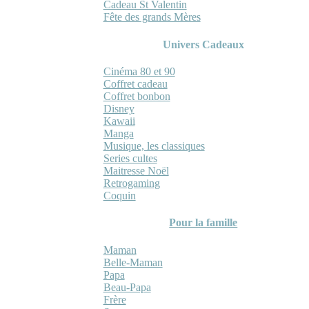
Cadeau St Valentin
Fête des grands Mères
Univers Cadeaux
Cinéma 80 et 90
Coffret cadeau
Coffret bonbon
Disney
Kawaii
Manga
Musique, les classiques
Series cultes
Maitresse Noël
Retrogaming
Coquin
Pour la famille
Maman
Belle-Maman
Papa
Beau-Papa
Frère