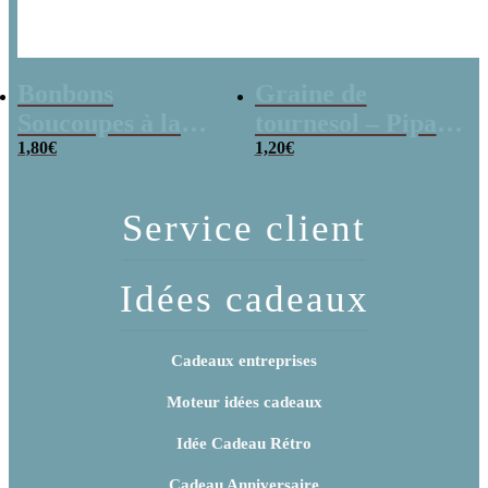
Bonbons
Graine de
Soucoupes à la
tournesol – Pipas
poudre (x20)
1,80
€
x 3
1,20
€
Service client
Idées cadeaux
Cadeaux entreprises
Moteur idées cadeaux
Idée Cadeau Rétro
Cadeau Anniversaire