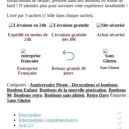
rafraîchissant de Mojito, présenté dans des bonbons en forme de
baril ! N’attendez plus pour savourer cette expérience inoubliable !
Livré par 3 sachets (1 bille dans chaque sachet).
Expédié en moins de
Livraison gratuite
Achat sécurisé
24h
dès 49€
Sans Gluten
Entreprise
Retour gratuit 30
Française
jours
Catégories :
Anniversaire Pirate - Décorations et bonbons
,
Bonbon Enfant
,
Bonbons de la nouvelle génération
,
Bonbons
90
,
Bonbons retro
,
Bonbons sans gluten
,
Retro Days
Étiquette :
Sans Gluten
Description
Informations complémentaires
Avis (2)