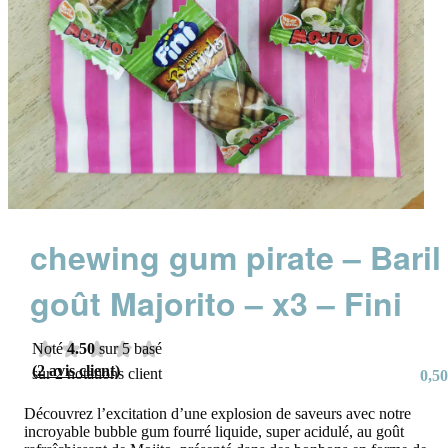
chewing gum pirate – Baril
goût Majorito – x3 – Fini
Noté
4.50
sur 5 basé
(
2
avis client)
sur
2
notations client
0,50
Découvrez l’excitation d’une explosion de saveurs avec notre
incroyable bubble gum fourré liquide, super acidulé, au goût