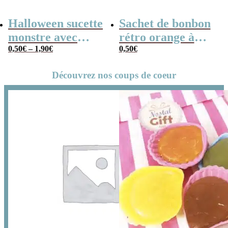
Halloween sucette
Sachet de bonbon
monstre avec
rétro orange à
bonbons :
0,50
€
–
1,90
€
pois x1
0,50
€
Monsterz Pop
Découvrez nos coups de coeur