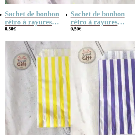
Sachet de bonbon
Sachet de bonbon
rétro à rayures
rétro à rayures
vertes et blanches
0,50
€
oranges et
0,50
€
x1
blanches x1