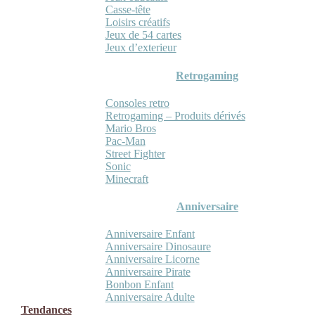
Casse-tête
Loisirs créatifs
Jeux de 54 cartes
Jeux d’exterieur
Retrogaming
Consoles retro
Retrogaming – Produits dérivés
Mario Bros
Pac-Man
Street Fighter
Sonic
Minecraft
Anniversaire
Anniversaire Enfant
Anniversaire Dinosaure
Anniversaire Licorne
Anniversaire Pirate
Bonbon Enfant
Anniversaire Adulte
Tendances