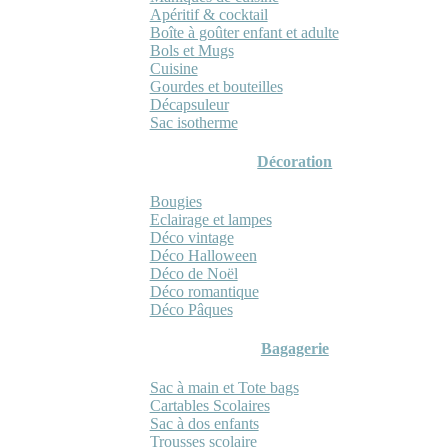
Apéritif & cocktail
Boîte à goûter enfant et adulte
Bols et Mugs
Cuisine
Gourdes et bouteilles
Décapsuleur
Sac isotherme
Décoration
Bougies
Eclairage et lampes
Déco vintage
Déco Halloween
Déco de Noël
Déco romantique
Déco Pâques
Bagagerie
Sac à main et Tote bags
Cartables Scolaires
Sac à dos enfants
Trousses scolaire