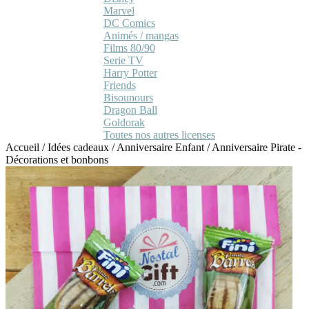
Marvel
DC Comics
Animés / mangas
Films 80/90
Serie TV
Harry Potter
Friends
Bisounours
Dragon Ball
Goldorak
Toutes nos autres licenses
Accueil
/
Idées cadeaux
/
Anniversaire Enfant
/
Anniversaire Pirate -
Décorations et bonbons