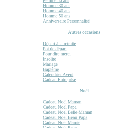
Femme 50 ans
Homme 30 ans
Homme 40 ans
Homme 50 ans
Anniversaire Personnalisé
Autres occasions
Départ à la retraite
Pot de départ
Pour dire merci
Insolite
Mariage
Baptême
Calendrier Avent
Cadeau Entreprise
Noël
Cadeau Noël Maman
Cadeau Noël Papa
Cadeau Noël Belle-Maman
Cadeau Noël Beau-Papa
Cadeau Noël Mamie
Cadeau Noël Papy