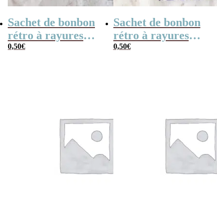
Sachet de bonbon
Sachet de bonbon
rétro à rayures
rétro à rayures
jaunes et blanches
0,50
€
violettes et
0,50
€
x1
blanches x 1