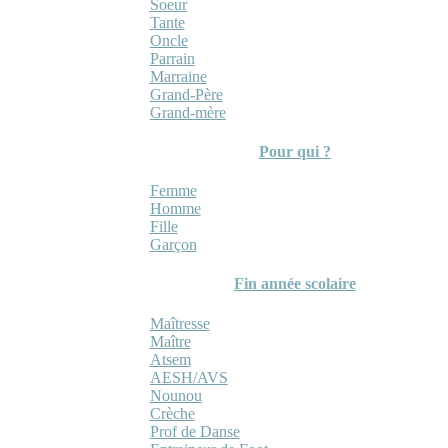
Soeur
Tante
Oncle
Parrain
Marraine
Grand-Père
Grand-mère
Pour qui ?
Femme
Homme
Fille
Garçon
Fin année scolaire
Maîtresse
Maître
Atsem
AESH/AVS
Nounou
Crèche
Prof de Danse