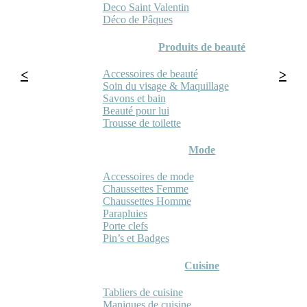
Deco Saint Valentin
Déco de Pâques
Produits de beauté
Accessoires de beauté
Soin du visage & Maquillage
Savons et bain
Beauté pour lui
Trousse de toilette
Mode
Accessoires de mode
Chaussettes Femme
Chaussettes Homme
Parapluies
Porte clefs
Pin’s et Badges
Cuisine
Tabliers de cuisine
Maniques de cuisine