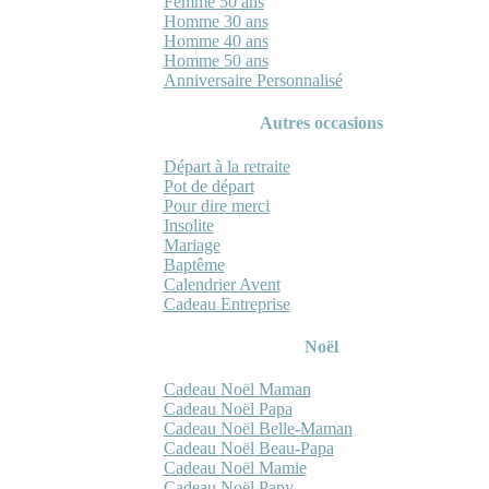
Femme 50 ans
Homme 30 ans
Homme 40 ans
Homme 50 ans
Anniversaire Personnalisé
Autres occasions
Départ à la retraite
Pot de départ
Pour dire merci
Insolite
Mariage
Baptême
Calendrier Avent
Cadeau Entreprise
Noël
Cadeau Noël Maman
Cadeau Noël Papa
Cadeau Noël Belle-Maman
Cadeau Noël Beau-Papa
Cadeau Noël Mamie
Cadeau Noël Papy