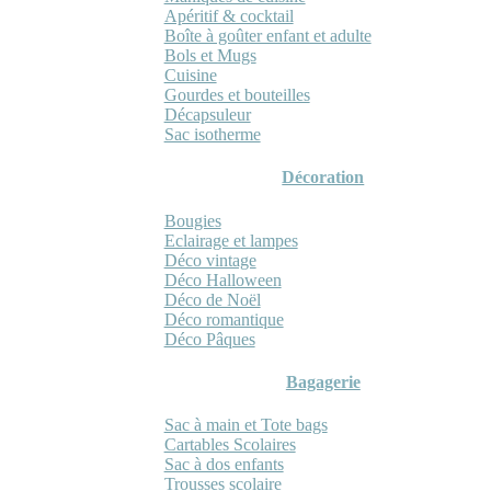
Apéritif & cocktail
Boîte à goûter enfant et adulte
Bols et Mugs
Cuisine
Gourdes et bouteilles
Décapsuleur
Sac isotherme
Décoration
Bougies
Eclairage et lampes
Déco vintage
Déco Halloween
Déco de Noël
Déco romantique
Déco Pâques
Bagagerie
Sac à main et Tote bags
Cartables Scolaires
Sac à dos enfants
Trousses scolaire