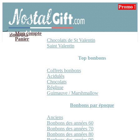
Aller
Aller
Promo !
Promo !
Promo !
à
au
la
contenu
navigation
Mon compte
Bonbons
Panier
Chocolats de St Valentin
Saint Valentin
Top bonbons
Coffrets bonbons
Acidulés
Chocolats
Réglisse
Guimauve / Marshmallow
Bonbons par époque
Anciens
Bonbons des années 60
Bonbons des années 70
Bonbons des années 80
Bonbons des années 90