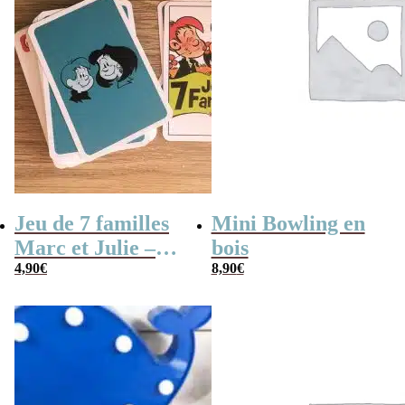
Jeu de 7 familles
Mini Bowling en
Marc et Julie –
bois
Les meilleures
4,90
€
8,90
€
aventures