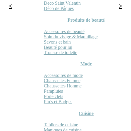
Deco Saint Valentin
Déco de Pâques
Produits de beauté
Accessoires de beauté
Soin du visage & Maquillage
Savons et bain
Beauté pour lui
Trousse de toilette
Mode
Accessoires de mode
Chaussettes Femme
Chaussettes Homme
Parapluies
Porte clefs
Pin’s et Badges
Cuisine
Tabliers de cuisine
Maniques de cuisine