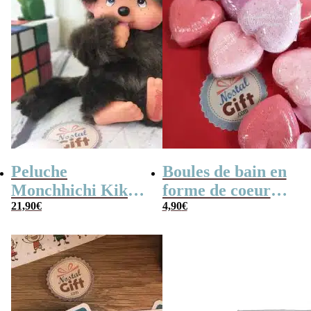
Peluche
Boules de bain en
Monchhichi Kiki
forme de coeur
l’original (20 cm)
21,90
€
x10
4,90
€