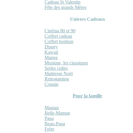
Cadeau St Valentin
Fête des grands Mères
Univers Cadeaux
Cinéma 80 et 90
Coffret cadeau
Coffret bonbon
Disney
Kawaii
Manga
Musique, les classiques
Series cultes
Maitresse Noël
Retrogaming
Coquin
Pour la famille
Maman
Belle-Maman
Papa
Beau-Papa
Frère