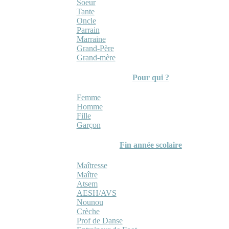
Soeur
Tante
Oncle
Parrain
Marraine
Grand-Père
Grand-mère
Pour qui ?
Femme
Homme
Fille
Garçon
Fin année scolaire
Maîtresse
Maître
Atsem
AESH/AVS
Nounou
Crèche
Prof de Danse