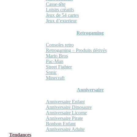
Casse-tête
Loisirs créatifs
Jeux de 54 cartes
Jeux d’exterieur
Retrogaming
Consoles retro
Retrogaming – Produits dérivés
Mario Bros
Pac-Man
Street Fighter
Sonic
Minecraft
Anniversaire
Anniversaire Enfant
Anniversaire Dinosaure
Anniversaire Licorne
Anniversaire Pirate
Bonbon Enfant
Anniversaire Adulte
Tendances