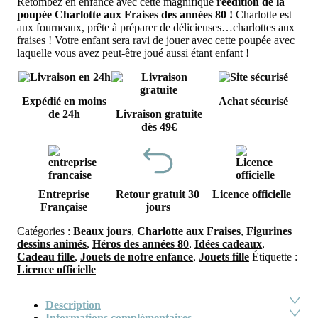
Retombez en enfance avec cette magnifique
réédition de la
poupée Charlotte aux Fraises des années 80 !
Charlotte est
aux fourneaux, prête à préparer de délicieuses…charlottes aux
fraises ! Votre enfant sera ravi de jouer avec cette poupée avec
laquelle vous avez peut-être joué aussi étant enfant !
Expédié en moins
Achat sécurisé
de 24h
Livraison gratuite
dès 49€
Entreprise
Retour gratuit 30
Licence officielle
Française
jours
Catégories :
Beaux jours
,
Charlotte aux Fraises
,
Figurines
dessins animés
,
Héros des années 80
,
Idées cadeaux
,
Cadeau fille
,
Jouets de notre enfance
,
Jouets fille
Étiquette :
Licence officielle
Description
Informations complémentaires