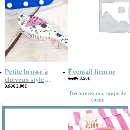
Petite brosse à
Éventail licorne
Le
Le
cheveux style
1,20
€
0,50
€
prix
prix
Le
Le
années 80
3,90
€
2,00
€
initial
actuel
prix
prix
Découvrez nos coups de
était :
est :
initial
actuel
1,20€.
0,50€.
coeur
était :
est :
3,90€.
2,00€.