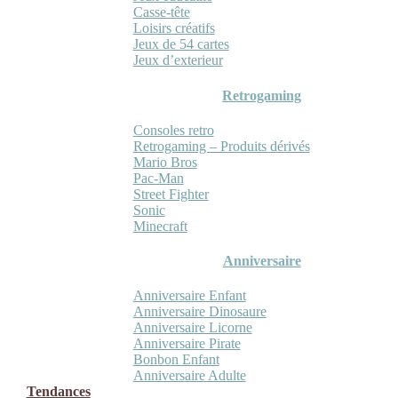
Casse-tête
Loisirs créatifs
Jeux de 54 cartes
Jeux d’exterieur
Retrogaming
Consoles retro
Retrogaming – Produits dérivés
Mario Bros
Pac-Man
Street Fighter
Sonic
Minecraft
Anniversaire
Anniversaire Enfant
Anniversaire Dinosaure
Anniversaire Licorne
Anniversaire Pirate
Bonbon Enfant
Anniversaire Adulte
Tendances