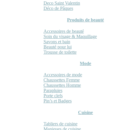
Deco Saint Valentin
Déco de Pâques
Produits de beauté
Accessoires de beauté
Soin du visage & Maquillage
Savons et bain
Beauté pour lui
Trousse de toilette
Mode
Accessoires de mode
Chaussettes Femme
Chaussettes Homme
Parapluies
Porte clefs
Pin’s et Badges
Cuisine
Tabliers de cuisine
Maniques de cuisine