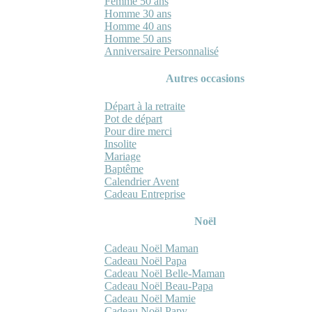
Femme 50 ans
Homme 30 ans
Homme 40 ans
Homme 50 ans
Anniversaire Personnalisé
Autres occasions
Départ à la retraite
Pot de départ
Pour dire merci
Insolite
Mariage
Baptême
Calendrier Avent
Cadeau Entreprise
Noël
Cadeau Noël Maman
Cadeau Noël Papa
Cadeau Noël Belle-Maman
Cadeau Noël Beau-Papa
Cadeau Noël Mamie
Cadeau Noël Papy