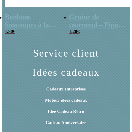
Bonbons
Graine de
Soucoupes à la
tournesol – Pipas
poudre (x20)
1,80
€
x 3
1,20
€
Service client
Idées cadeaux
Cadeaux entreprises
Moteur idées cadeaux
Idée Cadeau Rétro
Cadeau Anniversaire