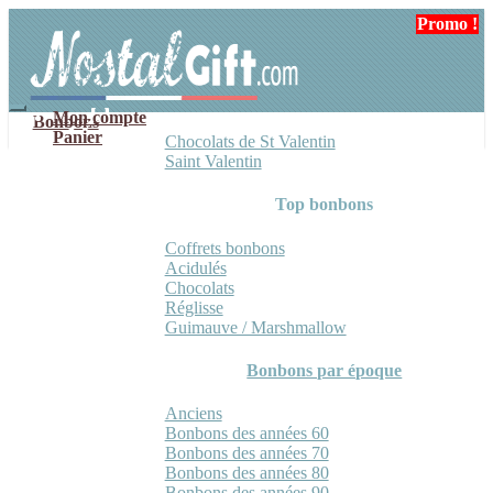
Aller
Aller
Promo !
à
au
la
contenu
navigation
Mon compte
Bonbons
Panier
Chocolats de St Valentin
Saint Valentin
Top bonbons
Coffrets bonbons
Acidulés
Chocolats
Réglisse
Guimauve / Marshmallow
Bonbons par époque
Anciens
Bonbons des années 60
Bonbons des années 70
Bonbons des années 80
Bonbons des années 90