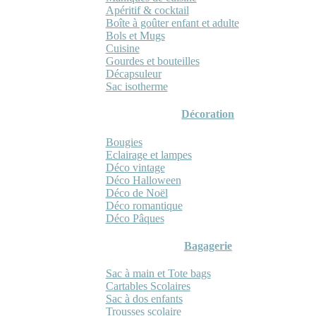
Apéritif & cocktail
Boîte à goûter enfant et adulte
Bols et Mugs
Cuisine
Gourdes et bouteilles
Décapsuleur
Sac isotherme
Décoration
Bougies
Eclairage et lampes
Déco vintage
Déco Halloween
Déco de Noël
Déco romantique
Déco Pâques
Bagagerie
Sac à main et Tote bags
Cartables Scolaires
Sac à dos enfants
Trousses scolaire