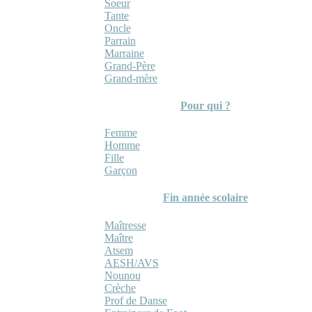
Soeur
Tante
Oncle
Parrain
Marraine
Grand-Père
Grand-mère
Pour qui ?
Femme
Homme
Fille
Garçon
Fin année scolaire
Maîtresse
Maître
Atsem
AESH/AVS
Nounou
Crèche
Prof de Danse