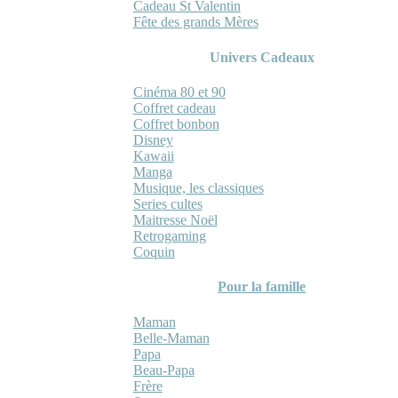
Cadeau St Valentin
Fête des grands Mères
Univers Cadeaux
Cinéma 80 et 90
Coffret cadeau
Coffret bonbon
Disney
Kawaii
Manga
Musique, les classiques
Series cultes
Maitresse Noël
Retrogaming
Coquin
Pour la famille
Maman
Belle-Maman
Papa
Beau-Papa
Frère