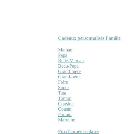
Cadeaux personnalisés Famille
Maman
Papa
Belle-Maman
Beau-Papa
Grand-mère
Grand-père
Frère
Soeur
Tata
Tonton
Cousine
Cousin
Parrain
Marraine
Fin d’année scolaire