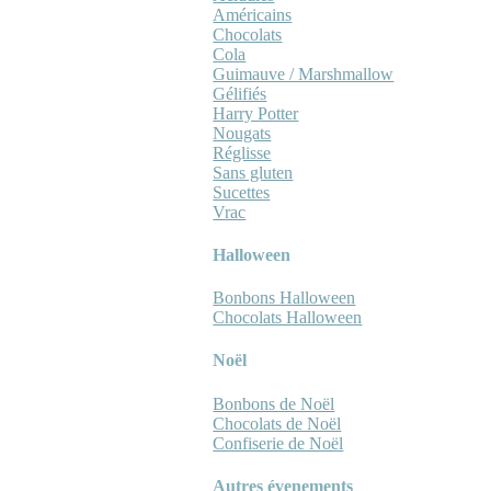
Américains
Chocolats
Cola
Guimauve / Marshmallow
Gélifiés
Harry Potter
Nougats
Réglisse
Sans gluten
Sucettes
Vrac
Halloween
Bonbons Halloween
Chocolats Halloween
Noël
Bonbons de Noël
Chocolats de Noël
Confiserie de Noël
Autres évenements