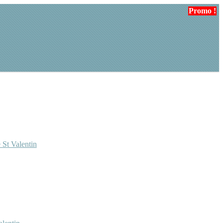
Promo !
Promo !
Promo !
 St Valentin