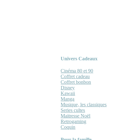
Univers Cadeaux
Cinéma 80 et 90
Coffret cadeau
Coffret bonbon
Disney
Kawaii
Manga
Musique, les classiques
Series cultes
Maitresse Noël
Retrogaming
Coquin
Pour la famille