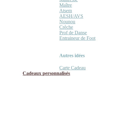
Maître
Atsem
AESH/AVS
Nounou
Crèche
Prof de Danse
Entraineur de Foot
Autres idées
Carte Cadeau
Cadeaux personnalisés