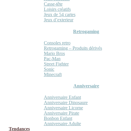
Casse-tête
Loisirs créatifs
Jeux de 54 cartes
Jeux d’exterieur
Retrogaming
Consoles retro
Retrogaming – Produits dérivés
Mario Bros
Pac-Man
Street Fighter
Sonic
Minecraft
Anniversaire
Anniversaire Enfant
Anniversaire Dinosaure
Anniversaire Licorne
Anniversaire Pirate
Bonbon Enfant
Anniversaire Adulte
Tendances