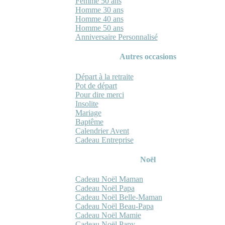
Femme 50 ans
Homme 30 ans
Homme 40 ans
Homme 50 ans
Anniversaire Personnalisé
Autres occasions
Départ à la retraite
Pot de départ
Pour dire merci
Insolite
Mariage
Baptême
Calendrier Avent
Cadeau Entreprise
Noël
Cadeau Noël Maman
Cadeau Noël Papa
Cadeau Noël Belle-Maman
Cadeau Noël Beau-Papa
Cadeau Noël Mamie
Cadeau Noël Papy