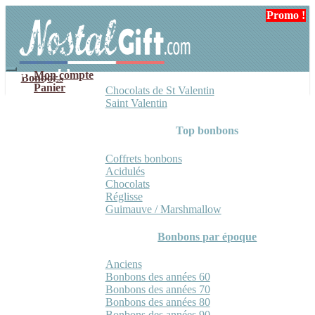
Aller
Aller
Promo !
à
au
la
contenu
navigation
Mon compte
Bonbons
Panier
Chocolats de St Valentin
Saint Valentin
Top bonbons
Coffrets bonbons
Acidulés
Chocolats
Réglisse
Guimauve / Marshmallow
Bonbons par époque
Anciens
Bonbons des années 60
Bonbons des années 70
Bonbons des années 80
Bonbons des années 90