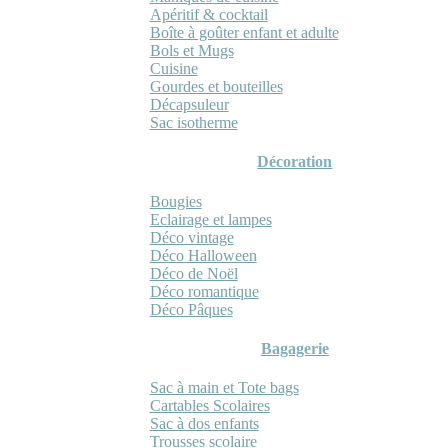
Apéritif & cocktail
Boîte à goûter enfant et adulte
Bols et Mugs
Cuisine
Gourdes et bouteilles
Décapsuleur
Sac isotherme
Décoration
Bougies
Eclairage et lampes
Déco vintage
Déco Halloween
Déco de Noël
Déco romantique
Déco Pâques
Bagagerie
Sac à main et Tote bags
Cartables Scolaires
Sac à dos enfants
Trousses scolaire