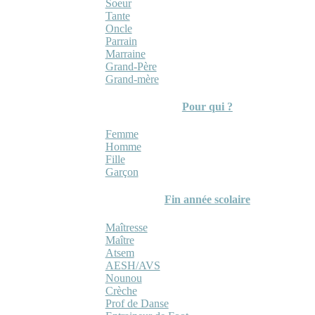
Soeur
Tante
Oncle
Parrain
Marraine
Grand-Père
Grand-mère
Pour qui ?
Femme
Homme
Fille
Garçon
Fin année scolaire
Maîtresse
Maître
Atsem
AESH/AVS
Nounou
Crèche
Prof de Danse