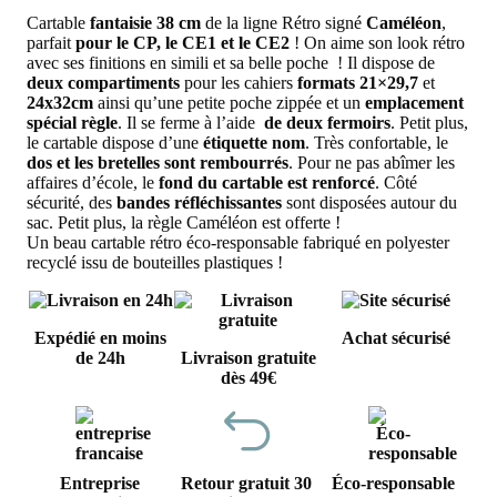
Cartable
fantaisie 38 cm
de la ligne Rétro signé
Caméléon
,
parfait
pour le CP, le CE1 et le CE2
! On aime son look rétro
avec ses finitions en simili et sa belle poche ! Il dispose de
deux compartiments
pour les cahiers
formats 21×29,7
et
24x32cm
ainsi qu’une petite poche zippée et un
emplacement
spécial règle
. Il se ferme à l’aide
de deux fermoirs
. Petit plus,
le cartable dispose d’une
étiquette nom
. Très confortable, le
dos et les bretelles sont rembourrés
. Pour ne pas abîmer les
affaires d’école, le
fond du cartable est renforcé
. Côté
sécurité, des
bandes réfléchissantes
sont disposées autour du
sac. Petit plus, la règle Caméléon est offerte !
Un beau cartable rétro éco-responsable fabriqué en polyester
recyclé issu de bouteilles plastiques !
Expédié en moins
Achat sécurisé
de 24h
Livraison gratuite
dès 49€
Entreprise
Retour gratuit 30
Éco-responsable