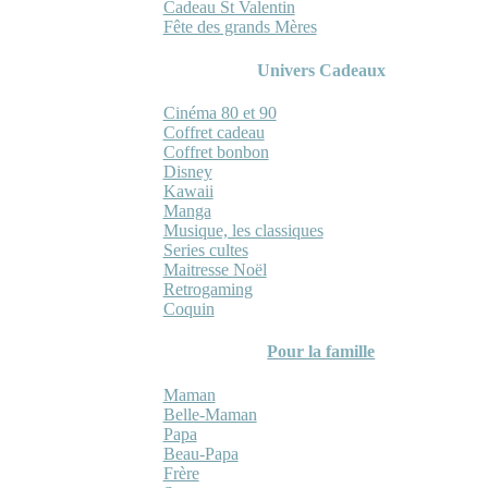
Cadeau St Valentin
Fête des grands Mères
Univers Cadeaux
Cinéma 80 et 90
Coffret cadeau
Coffret bonbon
Disney
Kawaii
Manga
Musique, les classiques
Series cultes
Maitresse Noël
Retrogaming
Coquin
Pour la famille
Maman
Belle-Maman
Papa
Beau-Papa
Frère