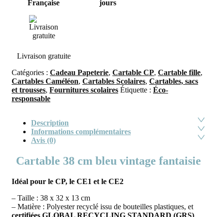
Française
jours
Livraison gratuite
Catégories :
Cadeau Papeterie
,
Cartable CP
,
Cartable fille
,
Cartables Caméléon
,
Cartables Scolaires
,
Cartables, sacs
et trousses
,
Fournitures scolaires
Étiquette :
Éco-
responsable
Description
Informations complémentaires
Avis (0)
Cartable 38 cm bleu vintage fantaisie
Idéal pour le CP, le CE1 et le CE2
– Taille : 38 x 32 x 13 cm
– Matière : Polyester recyclé issu de bouteilles plastiques, et
certifiées GLOBAL RECYCLING STANDARD (GRS)