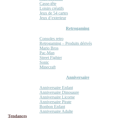
Casse-tête
Loisirs créatifs
Jeux de 54 cartes
Jeux d’exterieur
Retrogaming
Consoles retro
Retrogaming – Produits dérivés
Mario Bros
Pac-Man
Street Fighter
Sonic
Minecraft
Anniversaire
Anniversaire Enfant
Anniversaire Dinosaure
Anniversaire Licorne
Anniversaire Pirate
Bonbon Enfant
Anniversaire Adulte
Tendances