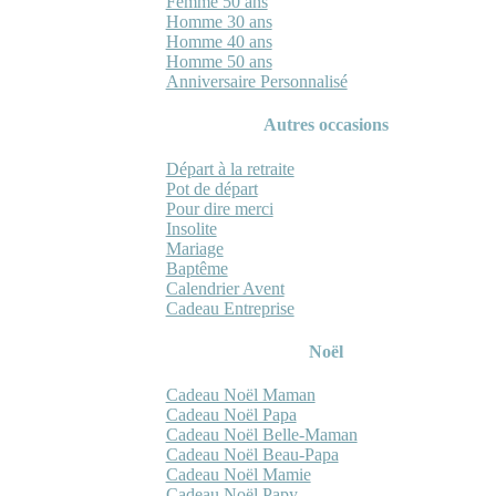
Femme 50 ans
Homme 30 ans
Homme 40 ans
Homme 50 ans
Anniversaire Personnalisé
Autres occasions
Départ à la retraite
Pot de départ
Pour dire merci
Insolite
Mariage
Baptême
Calendrier Avent
Cadeau Entreprise
Noël
Cadeau Noël Maman
Cadeau Noël Papa
Cadeau Noël Belle-Maman
Cadeau Noël Beau-Papa
Cadeau Noël Mamie
Cadeau Noël Papy