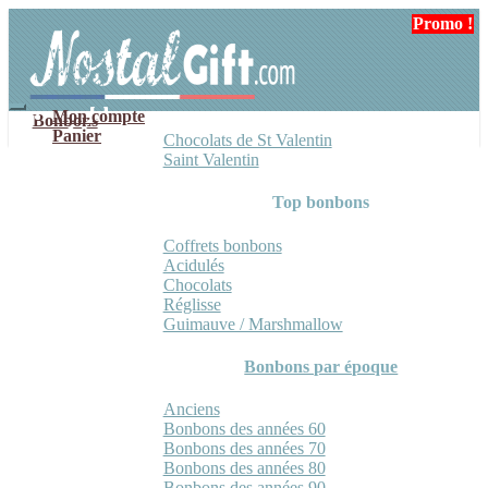
Aller
Aller
Promo !
Promo !
Promo !
à
au
la
contenu
navigation
Mon compte
Bonbons
Panier
Chocolats de St Valentin
Saint Valentin
Top bonbons
Coffrets bonbons
Acidulés
Chocolats
Réglisse
Guimauve / Marshmallow
Bonbons par époque
Anciens
Bonbons des années 60
Bonbons des années 70
Bonbons des années 80
Bonbons des années 90