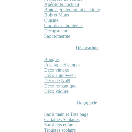
Apéritif & cocktail
Boîte à goûter enfant et adulte
Bols et Mugs
Cuisine
Gourdes et bouteilles
Décapsuleur
Sac isotherme
Décoration
Bougies
Eclairage et lampes
Déco vintage
Déco Halloween
Déco de Noël
Déco romantique
Déco Pâques
Bagagerie
Sac à main et Tote bags
Cartables Scolaires
Sac à dos enfants
Trousses scolaire