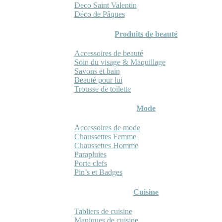
Deco Saint Valentin
Déco de Pâques
Produits de beauté
Accessoires de beauté
Soin du visage & Maquillage
Savons et bain
Beauté pour lui
Trousse de toilette
Mode
Accessoires de mode
Chaussettes Femme
Chaussettes Homme
Parapluies
Porte clefs
Pin’s et Badges
Cuisine
Tabliers de cuisine
Maniques de cuisine