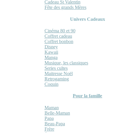
Cadeau St Valentin
Fête des grands Mères
Univers Cadeaux
Cinéma 80 et 90
Coffret cadeau
Coffret bonbon
Disney
Kawaii
Manga
Musique, les classiques
Series cultes
Maitresse Noël
Retrogaming
Coquin
Pour la famille
Maman
Belle-Maman
Papa
Beau-Papa
Frère