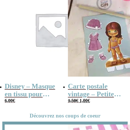
Disney – Masque
Carte postale
en tissu pour
vintage – Petite
Le
Le
visage – Princesse
6,00
€
fille à habiller
1,50
€
1,00
€
prix
prix
Belle (La Belle et
initial
actuel
Découvrez nos coups de coeur
était :
est :
la Bête)
1,50€.
1,00€.