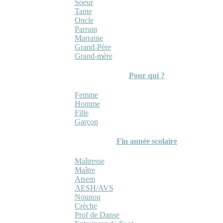
Soeur
Tante
Oncle
Parrain
Marraine
Grand-Père
Grand-mère
Pour qui ?
Femme
Homme
Fille
Garçon
Fin année scolaire
Maîtresse
Maître
Atsem
AESH/AVS
Nounou
Crèche
Prof de Danse