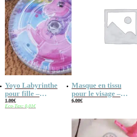
Yoyo Labyrinthe
Masque en tissu
pour fille –
pour le visage –
Licorne et sirène
1,00
€
Princesse Ariel
6,00
€
Eco-Tax:
0,01
€
(Disney)