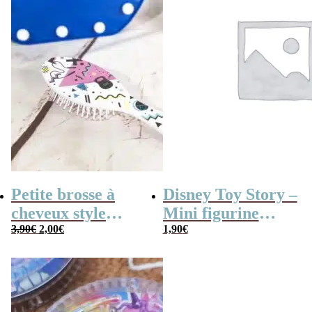
Petite brosse à
Disney Toy Story –
cheveux style
Mini figurine
Le
Le
années 80
3,90
€
2,00
€
mystère série B
1,90
€
prix
prix
initial
actuel
était :
est :
3,90€.
2,00€.