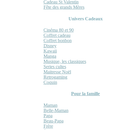
Cadeau St Valentin
Fête des grands Mères
Univers Cadeaux
Cinéma 80 et 90
Coffret cadeau
Coffret bonbon
Disney
Kawaii
Manga
Musique, les classiques
Series cultes
Maitresse Noël
Retrogaming
Coquin
Pour la famille
Maman
Belle-Maman
Papa
Beau-Papa
Frère