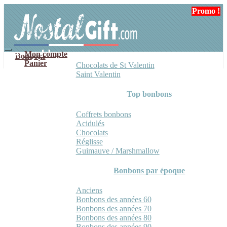
Aller
Aller
Promo !
à
au
la
contenu
navigation
Mon compte
Bonbons
Panier
Chocolats de St Valentin
Saint Valentin
Top bonbons
Coffrets bonbons
Acidulés
Chocolats
Réglisse
Guimauve / Marshmallow
Bonbons par époque
Anciens
Bonbons des années 60
Bonbons des années 70
Bonbons des années 80
Bonbons des années 90