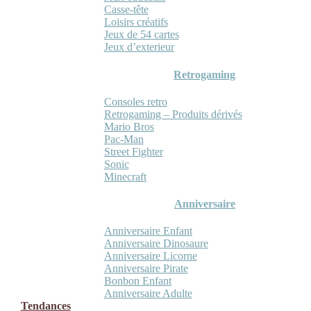
Casse-tête
Loisirs créatifs
Jeux de 54 cartes
Jeux d’exterieur
Retrogaming
Consoles retro
Retrogaming – Produits dérivés
Mario Bros
Pac-Man
Street Fighter
Sonic
Minecraft
Anniversaire
Anniversaire Enfant
Anniversaire Dinosaure
Anniversaire Licorne
Anniversaire Pirate
Bonbon Enfant
Anniversaire Adulte
Tendances