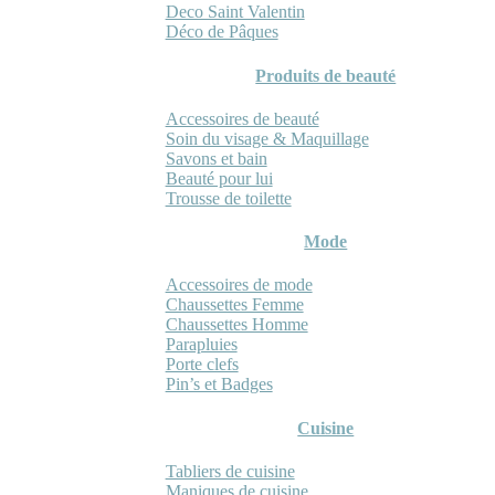
Deco Saint Valentin
Déco de Pâques
Produits de beauté
Accessoires de beauté
Soin du visage & Maquillage
Savons et bain
Beauté pour lui
Trousse de toilette
Mode
Accessoires de mode
Chaussettes Femme
Chaussettes Homme
Parapluies
Porte clefs
Pin’s et Badges
Cuisine
Tabliers de cuisine
Maniques de cuisine