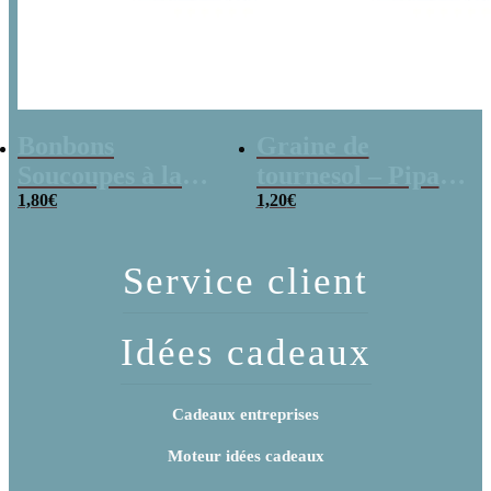
Bonbons
Graine de
Soucoupes à la
tournesol – Pipas
poudre (x20)
1,80
€
x 3
1,20
€
Service client
Idées cadeaux
Cadeaux entreprises
Moteur idées cadeaux