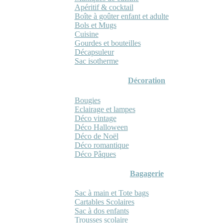
Apéritif & cocktail
Boîte à goûter enfant et adulte
Bols et Mugs
Cuisine
Gourdes et bouteilles
Décapsuleur
Sac isotherme
Décoration
Bougies
Eclairage et lampes
Déco vintage
Déco Halloween
Déco de Noël
Déco romantique
Déco Pâques
Bagagerie
Sac à main et Tote bags
Cartables Scolaires
Sac à dos enfants
Trousses scolaire