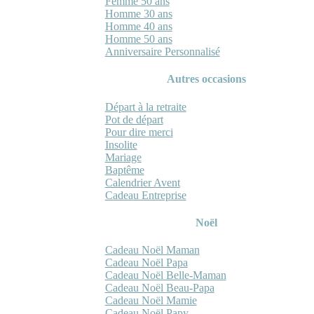
Femme 50 ans
Homme 30 ans
Homme 40 ans
Homme 50 ans
Anniversaire Personnalisé
Autres occasions
Départ à la retraite
Pot de départ
Pour dire merci
Insolite
Mariage
Baptême
Calendrier Avent
Cadeau Entreprise
Noël
Cadeau Noël Maman
Cadeau Noël Papa
Cadeau Noël Belle-Maman
Cadeau Noël Beau-Papa
Cadeau Noël Mamie
Cadeau Noël Papy