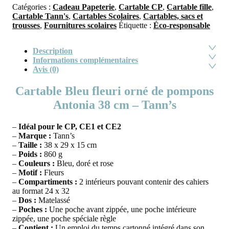
Catégories :
Cadeau Papeterie
,
Cartable CP
,
Cartable fille
,
Cartable Tann's
,
Cartables Scolaires
,
Cartables, sacs et
trousses
,
Fournitures scolaires
Étiquette :
Éco-responsable
Description
Informations complémentaires
Avis (0)
Cartable Bleu fleuri orné de pompons
Antonia 38 cm – Tann’s
–
Idéal pour le CP, CE1 et CE2
–
Marque :
Tann’s
–
Taille :
38 x 29 x 15 cm
–
Poids :
860 g
–
Couleurs :
Bleu, doré et rose
–
Motif :
Fleurs
–
Compartiments :
2 intérieurs pouvant contenir des cahiers
au format 24 x 32
–
Dos :
Matelassé
–
Poches :
Une poche avant zippée, une poche intérieure
zippée, une poche spéciale règle
–
Contient :
Un emploi du temps cartonné intégré dans son