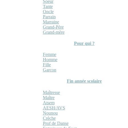
Soeur
Tante
Oncle
Parrain
Marraine
Grand-Père
Grand-mère
Pour qui ?
Femme
Homme
Fille
Garçon
Fin année scolaire
Maîtresse
Maître
Atsem
AESH/AVS
Nounou
Crèche
Prof de Danse