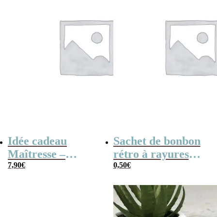
Idée cadeau
Sachet de bonbon
Maîtresse –
rétro à rayures
Cahier de
7,90
€
rouges et blanches
0,50
€
vacances rétro
x1