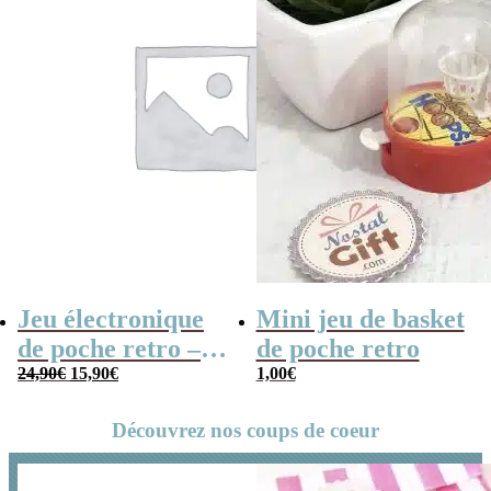
Jeu électronique
Mini jeu de basket
de poche retro –
de poche retro
Le
Le
Console vintage
24,90
€
15,90
€
1,00
€
prix
prix
initial
actuel
Découvrez nos coups de coeur
était :
est :
24,90€.
15,90€.