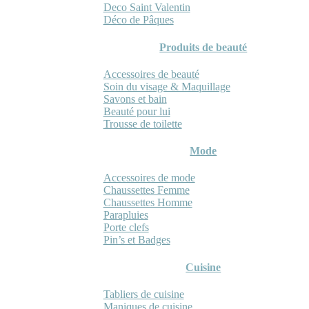
Deco Saint Valentin
Déco de Pâques
Produits de beauté
Accessoires de beauté
Soin du visage & Maquillage
Savons et bain
Beauté pour lui
Trousse de toilette
Mode
Accessoires de mode
Chaussettes Femme
Chaussettes Homme
Parapluies
Porte clefs
Pin’s et Badges
Cuisine
Tabliers de cuisine
Maniques de cuisine