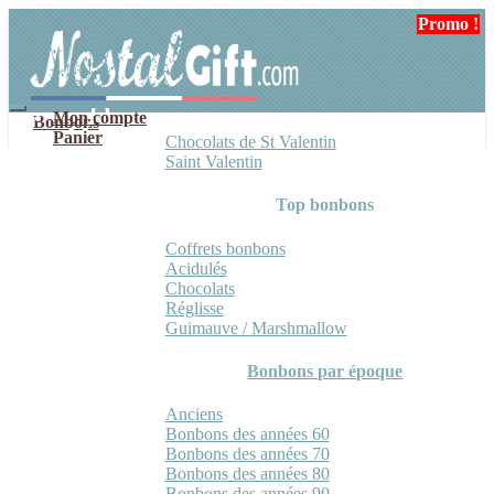
Aller
Aller
Promo !
Promo !
à
au
la
contenu
navigation
Mon compte
Bonbons
Panier
Chocolats de St Valentin
Saint Valentin
Top bonbons
Coffrets bonbons
Acidulés
Chocolats
Réglisse
Guimauve / Marshmallow
Bonbons par époque
Anciens
Bonbons des années 60
Bonbons des années 70
Bonbons des années 80
Bonbons des années 90