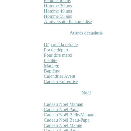
Femme 50 ans
Homme 30 ans
Homme 40 ans
Homme 50 ans
Anniversaire Personnalisé
Autres occasions
Départ à la retraite
Pot de départ
Pour dire merci
Insolite
Mariage
Baptême
Calendrier Avent
Cadeau Entreprise
Noël
Cadeau Noël Maman
Cadeau Noël Papa
Cadeau Noël Belle-Maman
Cadeau Noël Beau-Papa
Cadeau Noël Mamie
Cadeau Noël Papy