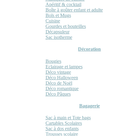
Apéritif & cocktail
Boîte à goûter enfant et adulte
Bols et Mugs
Cuisine
Gourdes et bouteilles
Décapsuleur
Sac isotherme
Décoration
Bougies
Eclairage et lampes
Déco vintage
Déco Halloween
Déco de Noël
Déco romantique
Déco Pâques
Bagagerie
Sac à main et Tote bags
Cartables Scolaires
Sac à dos enfants
Trousses scolaire