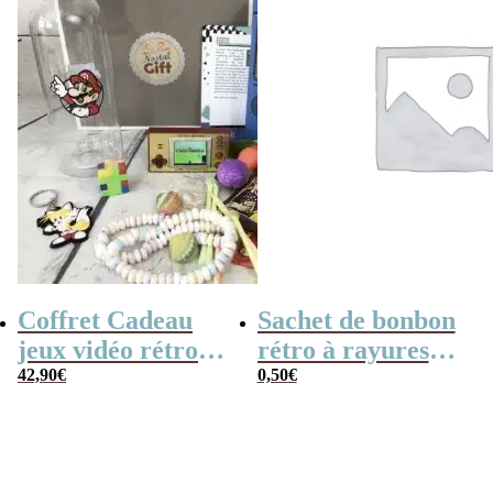
Coffret Cadeau
Sachet de bonbon
jeux vidéo rétro
rétro à rayures
(avec sa console de
42,90
€
roses et blanches
0,50
€
poche retro)
x1