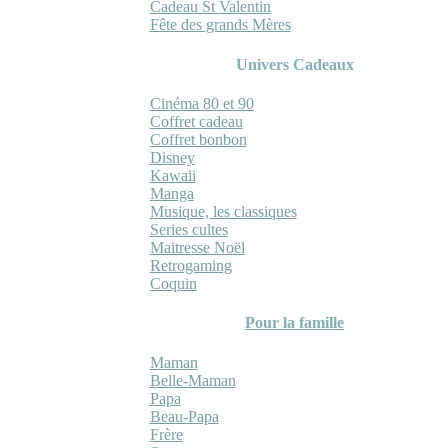
Cadeau St Valentin
Fête des grands Mères
Univers Cadeaux
Cinéma 80 et 90
Coffret cadeau
Coffret bonbon
Disney
Kawaii
Manga
Musique, les classiques
Series cultes
Maitresse Noël
Retrogaming
Coquin
Pour la famille
Maman
Belle-Maman
Papa
Beau-Papa
Frère