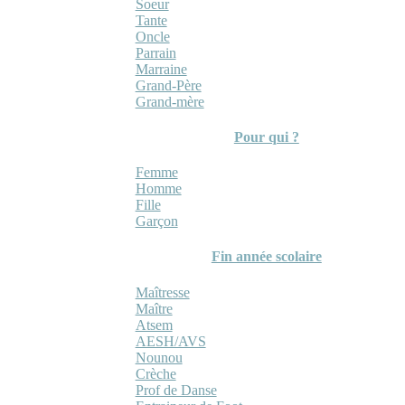
Soeur
Tante
Oncle
Parrain
Marraine
Grand-Père
Grand-mère
Pour qui ?
Femme
Homme
Fille
Garçon
Fin année scolaire
Maîtresse
Maître
Atsem
AESH/AVS
Nounou
Crèche
Prof de Danse