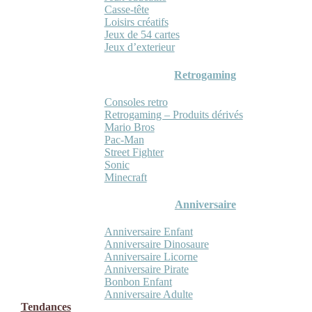
Casse-tête
Loisirs créatifs
Jeux de 54 cartes
Jeux d’exterieur
Retrogaming
Consoles retro
Retrogaming – Produits dérivés
Mario Bros
Pac-Man
Street Fighter
Sonic
Minecraft
Anniversaire
Anniversaire Enfant
Anniversaire Dinosaure
Anniversaire Licorne
Anniversaire Pirate
Bonbon Enfant
Anniversaire Adulte
Tendances