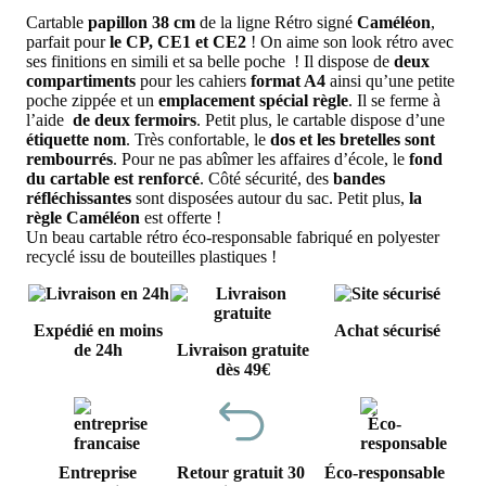
Cartable
papillon 38 cm
de la ligne Rétro signé
Caméléon
,
parfait pour
le CP, CE1 et CE2
! On aime son look rétro avec
ses finitions en simili et sa belle poche ! Il dispose de
deux
compartiments
pour les cahiers
format A4
ainsi qu’une petite
poche zippée et un
emplacement spécial règle
. Il se ferme à
l’aide
de deux fermoirs
. Petit plus, le cartable dispose d’une
étiquette nom
. Très confortable, le
dos et les bretelles sont
rembourrés
. Pour ne pas abîmer les affaires d’école, le
fond
du cartable est renforcé
. Côté sécurité, des
bandes
réfléchissantes
sont disposées autour du sac. Petit plus,
la
règle Caméléon
est offerte !
Un beau cartable rétro éco-responsable fabriqué en polyester
recyclé issu de bouteilles plastiques !
Expédié en moins
Achat sécurisé
de 24h
Livraison gratuite
dès 49€
Entreprise
Retour gratuit 30
Éco-responsable