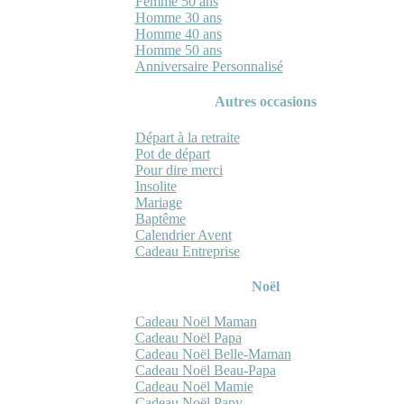
Femme 50 ans
Homme 30 ans
Homme 40 ans
Homme 50 ans
Anniversaire Personnalisé
Autres occasions
Départ à la retraite
Pot de départ
Pour dire merci
Insolite
Mariage
Baptême
Calendrier Avent
Cadeau Entreprise
Noël
Cadeau Noël Maman
Cadeau Noël Papa
Cadeau Noël Belle-Maman
Cadeau Noël Beau-Papa
Cadeau Noël Mamie
Cadeau Noël Papy