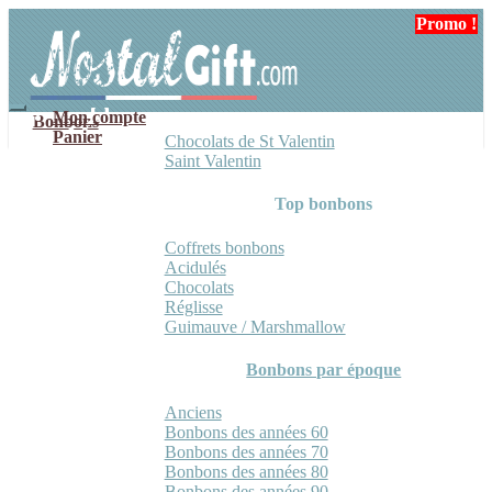
Aller
Aller
Promo !
à
au
la
contenu
navigation
Mon compte
Bonbons
Panier
Chocolats de St Valentin
Saint Valentin
Top bonbons
Coffrets bonbons
Acidulés
Chocolats
Réglisse
Guimauve / Marshmallow
Bonbons par époque
Anciens
Bonbons des années 60
Bonbons des années 70
Bonbons des années 80
Bonbons des années 90