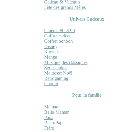
Cadeau St Valentin
Fête des grands Mères
Univers Cadeaux
Cinéma 80 et 90
Coffret cadeau
Coffret bonbon
Disney
Kawaii
Manga
Musique, les classiques
Series cultes
Maitresse Noël
Retrogaming
Coquin
Pour la famille
Maman
Belle-Maman
Papa
Beau-Papa
Frère