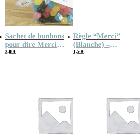
Sachet de bonbons
Règle “Merci”
pour dire Merci –
(Blanche) –
Dragibus
3,00
€
Cadeau maîtresse
1,50
€