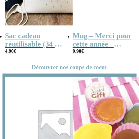
Sac cadeau
Mug – Merci pour
réutilisable (34 x
cette année –
42 x cm) et sa
4,90
€
Collection “Dessin
9,90
€
carte – Merci
d’enfants”
Découvrez nos coups de coeur
pour cette année