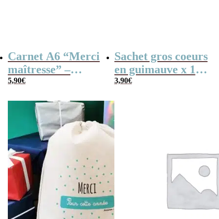
Carnet A6 “Merci
Sachet gros coeurs
maîtresse” –
en guimauve x 15
Cadeau maîtresse,
5,90
€
– “Merci” –
3,90
€
de fin d’année…
Collection arc-en-
ciel