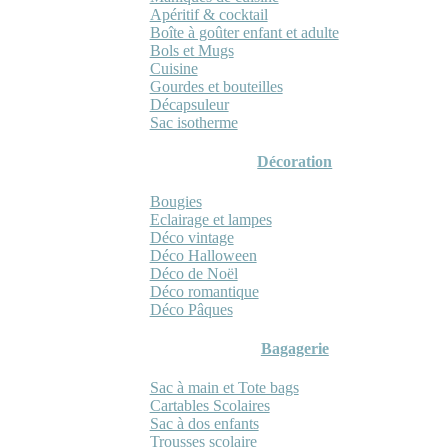
Apéritif & cocktail
Boîte à goûter enfant et adulte
Bols et Mugs
Cuisine
Gourdes et bouteilles
Décapsuleur
Sac isotherme
Décoration
Bougies
Eclairage et lampes
Déco vintage
Déco Halloween
Déco de Noël
Déco romantique
Déco Pâques
Bagagerie
Sac à main et Tote bags
Cartables Scolaires
Sac à dos enfants
Trousses scolaire