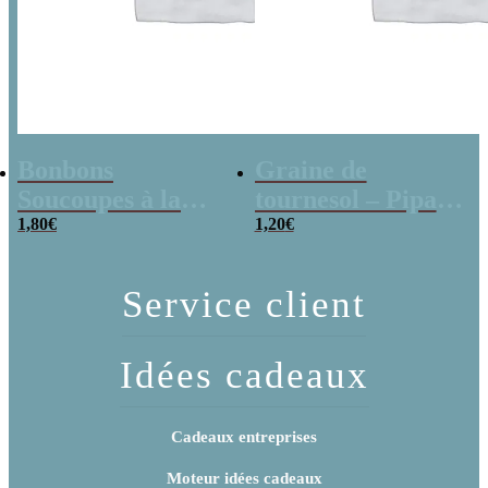
Bonbons
Graine de
Soucoupes à la
tournesol – Pipas
poudre (x20)
1,80
€
x 3
1,20
€
Service client
Idées cadeaux
Cadeaux entreprises
Moteur idées cadeaux