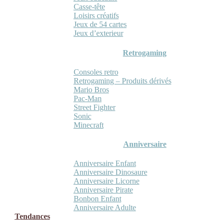
Casse-tête
Loisirs créatifs
Jeux de 54 cartes
Jeux d’exterieur
Retrogaming
Consoles retro
Retrogaming – Produits dérivés
Mario Bros
Pac-Man
Street Fighter
Sonic
Minecraft
Anniversaire
Anniversaire Enfant
Anniversaire Dinosaure
Anniversaire Licorne
Anniversaire Pirate
Bonbon Enfant
Anniversaire Adulte
Tendances