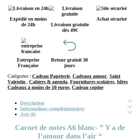
Expédié en moins
Achat sécurisé
de 24h
Livraison gratuite
dès 49€
Entreprise
Retour gratuit 30
Française
jours
Catégories :
Cadeau Papeterie
,
Cadeaux amour
,
Saint
Valentin
,
Cahiers & agenda
,
Fournitures scolaires
,
Idées
Cadeaux à moins de 10 euros
,
Cadeau copine
Description
Informations complémentaires
Avis (0)
Carnet de notes A6 blanc- ” Y a de
l’amour dans l’air “