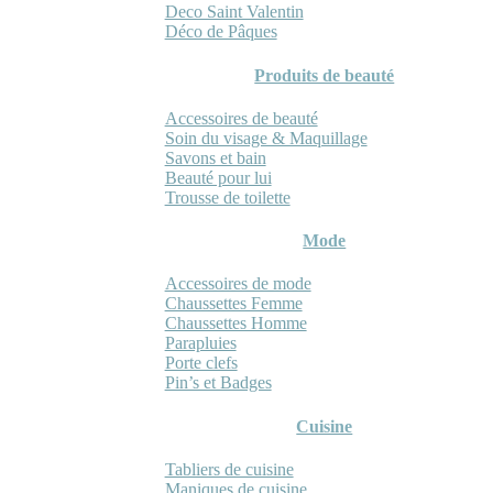
Deco Saint Valentin
Déco de Pâques
Produits de beauté
Accessoires de beauté
Soin du visage & Maquillage
Savons et bain
Beauté pour lui
Trousse de toilette
Mode
Accessoires de mode
Chaussettes Femme
Chaussettes Homme
Parapluies
Porte clefs
Pin’s et Badges
Cuisine
Tabliers de cuisine
Maniques de cuisine