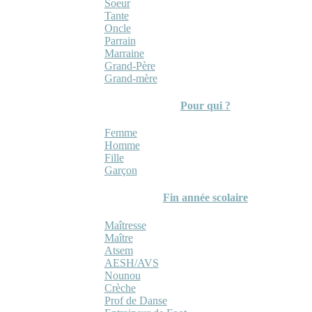
Soeur
Tante
Oncle
Parrain
Marraine
Grand-Père
Grand-mère
Pour qui ?
Femme
Homme
Fille
Garçon
Fin année scolaire
Maîtresse
Maître
Atsem
AESH/AVS
Nounou
Crèche
Prof de Danse