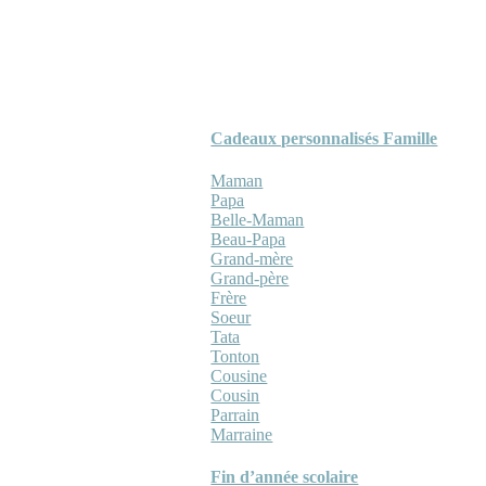
Cadeaux personnalisés Famille
Maman
Papa
Belle-Maman
Beau-Papa
Grand-mère
Grand-père
Frère
Soeur
Tata
Tonton
Cousine
Cousin
Parrain
Marraine
Fin d’année scolaire