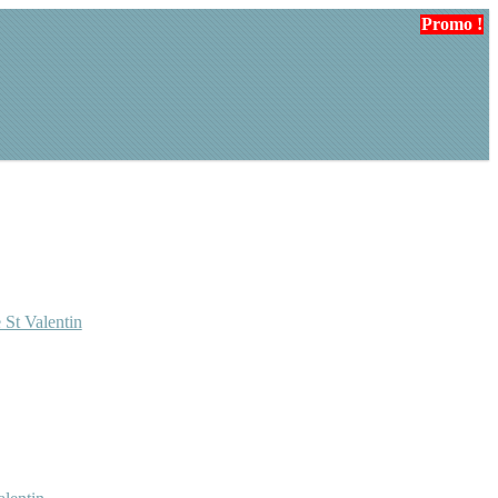
Promo !
Promo !
Promo !
Promo !
 St Valentin