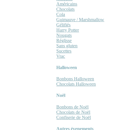
Américains
Chocolats
Cola
Guimauve / Marshmallow
Gélifiés
Harry Potter
Nougats
Réglisse
Sans gluten
Sucettes
Vrac
Halloween
Bonbons Halloween
Chocolats Halloween
Noël
Bonbons de Noël
Chocolats de Noël
Confiserie de Noël
Autres évenements