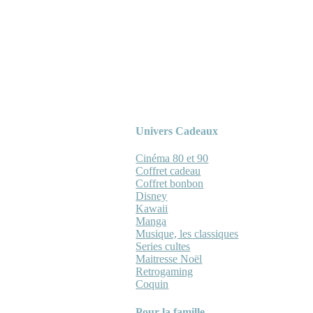
Univers Cadeaux
Cinéma 80 et 90
Coffret cadeau
Coffret bonbon
Disney
Kawaii
Manga
Musique, les classiques
Series cultes
Maitresse Noël
Retrogaming
Coquin
Pour la famille