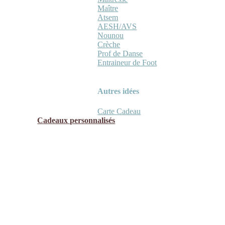
Maître
Atsem
AESH/AVS
Nounou
Crèche
Prof de Danse
Entraineur de Foot
Autres idées
Carte Cadeau
Cadeaux personnalisés