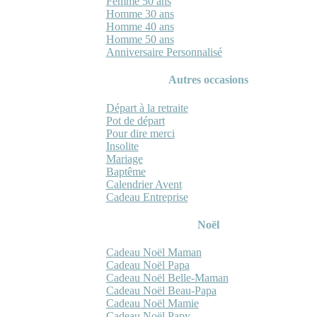
Femme 50 ans
Homme 30 ans
Homme 40 ans
Homme 50 ans
Anniversaire Personnalisé
Autres occasions
Départ à la retraite
Pot de départ
Pour dire merci
Insolite
Mariage
Baptême
Calendrier Avent
Cadeau Entreprise
Noël
Cadeau Noël Maman
Cadeau Noël Papa
Cadeau Noël Belle-Maman
Cadeau Noël Beau-Papa
Cadeau Noël Mamie
Cadeau Noël Papy