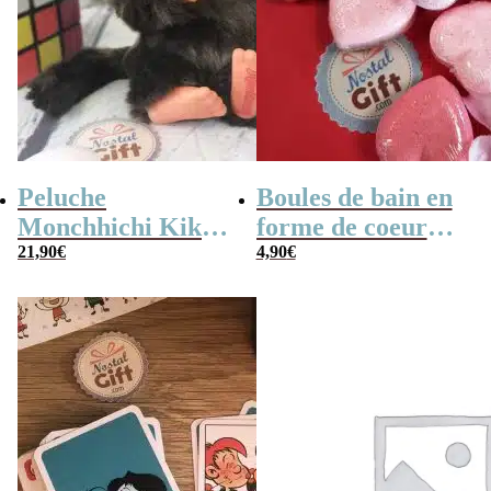
Peluche
Boules de bain en
Monchhichi Kiki
forme de coeur
l’original (20 cm)
21,90
€
x10
4,90
€