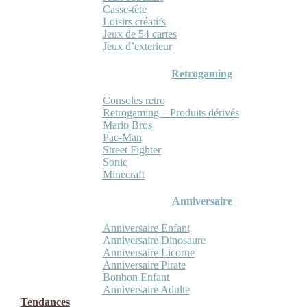
Casse-tête
Loisirs créatifs
Jeux de 54 cartes
Jeux d’exterieur
Retrogaming
Consoles retro
Retrogaming – Produits dérivés
Mario Bros
Pac-Man
Street Fighter
Sonic
Minecraft
Anniversaire
Anniversaire Enfant
Anniversaire Dinosaure
Anniversaire Licorne
Anniversaire Pirate
Bonbon Enfant
Anniversaire Adulte
Tendances