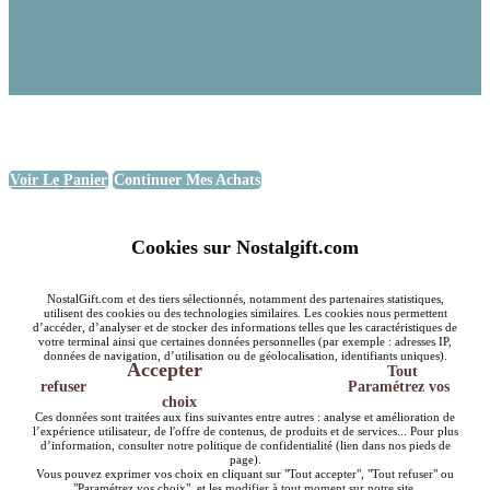
Voir Le Panier
Continuer Mes Achats
Cookies sur Nostalgift.com
NostalGift.com et des tiers sélectionnés, notamment des partenaires statistiques,
utilisent des cookies ou des technologies similaires. Les cookies nous permettent
d’accéder, d’analyser et de stocker des informations telles que les caractéristiques de
votre terminal ainsi que certaines données personnelles (par exemple : adresses IP,
données de navigation, d’utilisation ou de géolocalisation, identifiants uniques).
Accepter
Tout
refuser
Paramétrez vos
choix
Ces données sont traitées aux fins suivantes entre autres : analyse et amélioration de
l’expérience utilisateur, de l'offre de contenus, de produits et de services... Pour plus
d’information, consulter notre politique de confidentialité (lien dans nos pieds de
page).
Vous pouvez exprimer vos choix en cliquant sur "Tout accepter", "Tout refuser" ou
"Paramétrez vos choix", et les modifier à tout moment sur notre site.