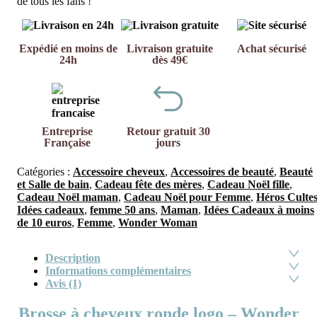
de tous les fans !
Expédié en moins de
Livraison gratuite
Achat sécurisé
24h
dès 49€
Entreprise
Retour gratuit 30
Française
jours
Catégories :
Accessoire cheveux
,
Accessoires de beauté
,
Beauté
et Salle de bain
,
Cadeau fête des mères
,
Cadeau Noël fille
,
Cadeau Noël maman
,
Cadeau Noël pour Femme
,
Héros Culte
Idées cadeaux
,
femme 50 ans
,
Maman
,
Idées Cadeaux à moins
de 10 euros
,
Femme
,
Wonder Woman
Description
Informations complémentaires
Avis (1)
Brosse à cheveux ronde logo – Wonder