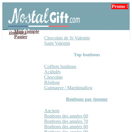
Aller
Aller
Promo !
Promo !
Promo !
à
au
la
contenu
navigation
Mon compte
Bonbons
Panier
Chocolats de St Valentin
Saint Valentin
Top bonbons
Coffrets bonbons
Acidulés
Chocolats
Réglisse
Guimauve / Marshmallow
Bonbons par époque
Anciens
Bonbons des années 60
Bonbons des années 70
Bonbons des années 80
Bonbons des années 90