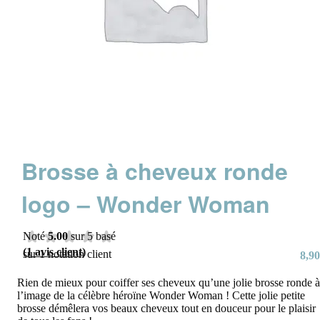
Brosse à cheveux ronde
logo – Wonder Woman
Noté
5.00
sur 5 basé
(
1
avis client)
sur
1
notation client
8,90
Rien de mieux pour coiffer ses cheveux qu’une jolie brosse ronde à
l’image de la célèbre héroïne Wonder Woman ! Cette jolie petite
brosse démêlera vos beaux cheveux tout en douceur pour le plaisir