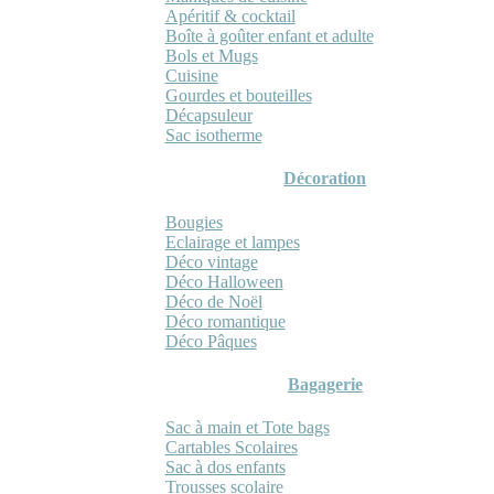
Apéritif & cocktail
Boîte à goûter enfant et adulte
Bols et Mugs
Cuisine
Gourdes et bouteilles
Décapsuleur
Sac isotherme
Décoration
Bougies
Eclairage et lampes
Déco vintage
Déco Halloween
Déco de Noël
Déco romantique
Déco Pâques
Bagagerie
Sac à main et Tote bags
Cartables Scolaires
Sac à dos enfants
Trousses scolaire