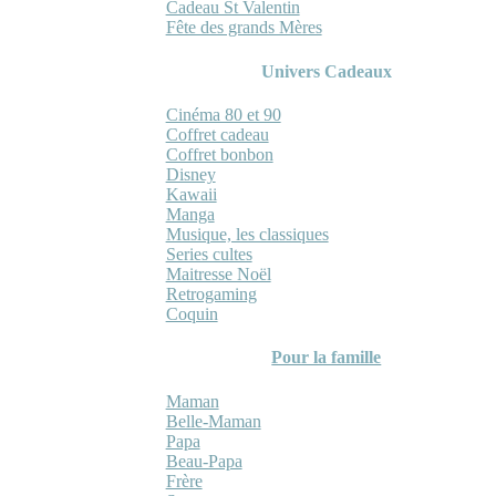
Cadeau St Valentin
Fête des grands Mères
Univers Cadeaux
Cinéma 80 et 90
Coffret cadeau
Coffret bonbon
Disney
Kawaii
Manga
Musique, les classiques
Series cultes
Maitresse Noël
Retrogaming
Coquin
Pour la famille
Maman
Belle-Maman
Papa
Beau-Papa
Frère