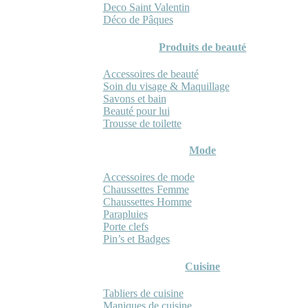
Deco Saint Valentin
Déco de Pâques
Produits de beauté
Accessoires de beauté
Soin du visage & Maquillage
Savons et bain
Beauté pour lui
Trousse de toilette
Mode
Accessoires de mode
Chaussettes Femme
Chaussettes Homme
Parapluies
Porte clefs
Pin’s et Badges
Cuisine
Tabliers de cuisine
Maniques de cuisine