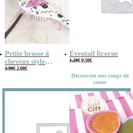
Petite brosse à
Éventail licorne
Le
Le
cheveux style
1,20
€
0,50
€
prix
prix
initial
actuel
Le
Le
années 80
3,90
€
2,00
€
était :
est :
prix
prix
1,20€.
0,50€.
initial
actuel
Découvrez nos coups de
était :
est :
3,90€.
2,00€.
coeur