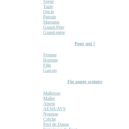
Soeur
Tante
Oncle
Parrain
Marraine
Grand-Père
Grand-mère
Pour qui ?
Femme
Homme
Fille
Garçon
Fin année scolaire
Maîtresse
Maître
Atsem
AESH/AVS
Nounou
Crèche
Prof de Danse