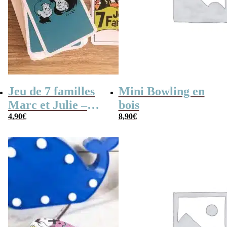
Jeu de 7 familles
Mini Bowling en
Marc et Julie –
bois
Les meilleures
4,90
€
8,90
€
aventures