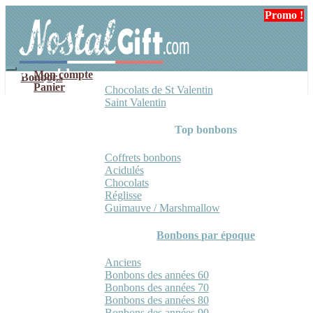
Aller
Aller
Promo !
Promo !
à
au
la
contenu
navigation
Mon compte
Bonbons
Panier
Chocolats de St Valentin
Saint Valentin
Top bonbons
Coffrets bonbons
Acidulés
Chocolats
Réglisse
Guimauve / Marshmallow
Bonbons par époque
Anciens
Bonbons des années 60
Bonbons des années 70
Bonbons des années 80
Bonbons des années 90