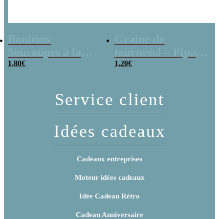
Bonbons
Graine de
Soucoupes à la
tournesol – Pipas
poudre (x20)
1,80
€
x 3
1,20
€
Service client
Idées cadeaux
Cadeaux entreprises
Moteur idées cadeaux
Idée Cadeau Rétro
Cadeau Anniversaire