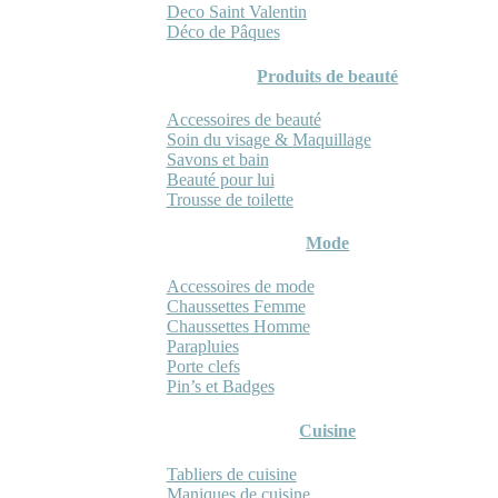
Deco Saint Valentin
Déco de Pâques
Produits de beauté
Accessoires de beauté
Soin du visage & Maquillage
Savons et bain
Beauté pour lui
Trousse de toilette
Mode
Accessoires de mode
Chaussettes Femme
Chaussettes Homme
Parapluies
Porte clefs
Pin’s et Badges
Cuisine
Tabliers de cuisine
Maniques de cuisine