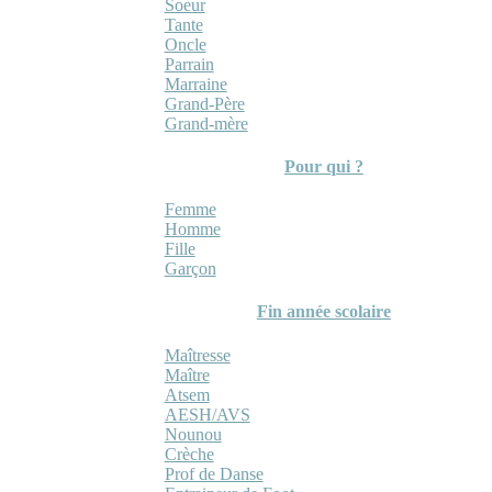
Soeur
Tante
Oncle
Parrain
Marraine
Grand-Père
Grand-mère
Pour qui ?
Femme
Homme
Fille
Garçon
Fin année scolaire
Maîtresse
Maître
Atsem
AESH/AVS
Nounou
Crèche
Prof de Danse