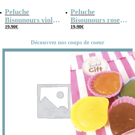
Peluche
Peluche
Bisounours violet
Bisounours rose
(21cm) –
19,90
€
(21cm) – Toucâlin
19,90
€
Groscadeau –
– Version 2019
Découvrez nos coups de coeur
Version 2019