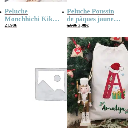
Peluche
Peluche Poussin
Monchhichi Kiki
de pâques jaune
Le
Le
l’original (20 cm)
21,90
€
(14cm)
5,90
€
3,90
€
prix
prix
initial
actuel
était :
est :
5,90€.
3,90€.