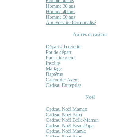
Femme 50 ans
Homme 30 ans
Homme 40 ans
Homme 50 ans
Anniversaire Personnalisé
Autres occasions
Départ à la retraite
Pot de départ
Pour dire merci
Insolite
Mariage
Baptême
Calendrier Avent
Cadeau Entreprise
Noël
Cadeau Noël Maman
Cadeau Noël Papa
Cadeau Noël Belle-Maman
Cadeau Noël Beau-Papa
Cadeau Noël Mamie
Cadeau Noël Papy