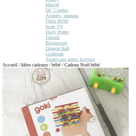
Marvel
DC Comics
Animés / mangas
Films 80/90
Serie TV
Harry Potter
Friends
Bisounours
Dragon Ball
Goldorak
Toutes nos autres licenses
Accueil
/
Idées cadeaux
/
bébé
/
Cadeau Noël bébé