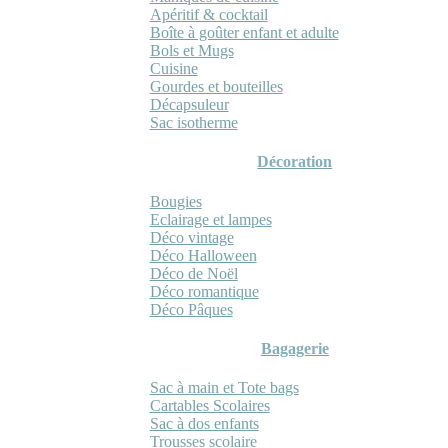
Apéritif & cocktail
Boîte à goûter enfant et adulte
Bols et Mugs
Cuisine
Gourdes et bouteilles
Décapsuleur
Sac isotherme
Décoration
Bougies
Eclairage et lampes
Déco vintage
Déco Halloween
Déco de Noël
Déco romantique
Déco Pâques
Bagagerie
Sac à main et Tote bags
Cartables Scolaires
Sac à dos enfants
Trousses scolaire