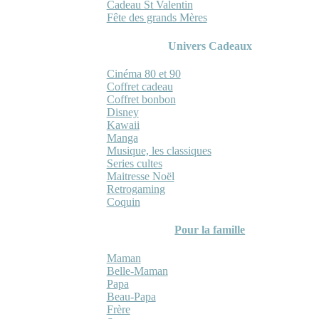
Cadeau St Valentin
Fête des grands Mères
Univers Cadeaux
Cinéma 80 et 90
Coffret cadeau
Coffret bonbon
Disney
Kawaii
Manga
Musique, les classiques
Series cultes
Maitresse Noël
Retrogaming
Coquin
Pour la famille
Maman
Belle-Maman
Papa
Beau-Papa
Frère