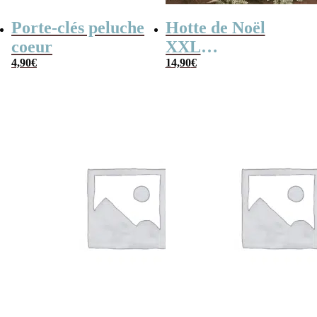
Porte-clés peluche
Hotte de Noël
coeur
XXL
4,90
€
personnalisée –
14,90
€
Lettre et prénom