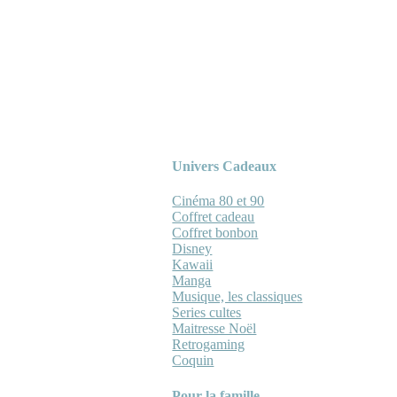
Univers Cadeaux
Cinéma 80 et 90
Coffret cadeau
Coffret bonbon
Disney
Kawaii
Manga
Musique, les classiques
Series cultes
Maitresse Noël
Retrogaming
Coquin
Pour la famille