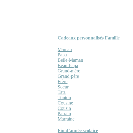
Cadeaux personnalisés Famille
Maman
Papa
Belle-Maman
Beau-Papa
Grand-mère
Grand-père
Frère
Soeur
Tata
Tonton
Cousine
Cousin
Parrain
Marraine
Fin d’année scolaire