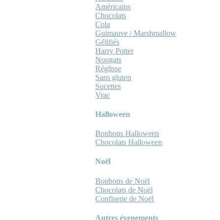
Américains
Chocolats
Cola
Guimauve / Marshmallow
Gélifiés
Harry Potter
Nougats
Réglisse
Sans gluten
Sucettes
Vrac
Halloween
Bonbons Halloween
Chocolats Halloween
Noël
Bonbons de Noël
Chocolats de Noël
Confiserie de Noël
Autres évenements