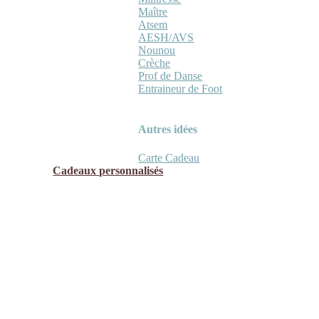
Maître
Atsem
AESH/AVS
Nounou
Crèche
Prof de Danse
Entraineur de Foot
Autres idées
Carte Cadeau
Cadeaux personnalisés