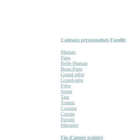
Cadeaux personnalisés Famille
Maman
Papa
Belle-Maman
Beau-Papa
Grand-mère
Grand-père
Frère
Soeur
Tata
Tonton
Cousine
Cousin
Parrain
Marraine
Fin d’année scolaire