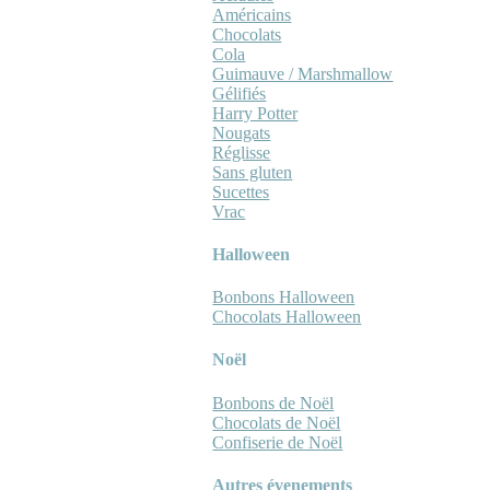
Américains
Chocolats
Cola
Guimauve / Marshmallow
Gélifiés
Harry Potter
Nougats
Réglisse
Sans gluten
Sucettes
Vrac
Halloween
Bonbons Halloween
Chocolats Halloween
Noël
Bonbons de Noël
Chocolats de Noël
Confiserie de Noël
Autres évenements