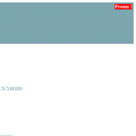
Promo !
Promo !
Promo !
 St Valentin