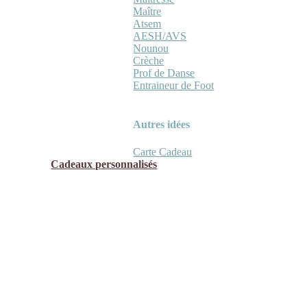
Maître
Atsem
AESH/AVS
Nounou
Crèche
Prof de Danse
Entraineur de Foot
Autres idées
Carte Cadeau
Cadeaux personnalisés