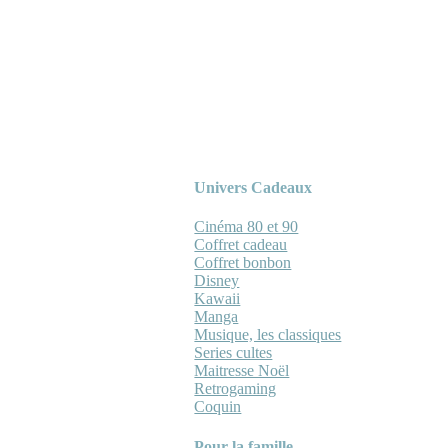
Univers Cadeaux
Cinéma 80 et 90
Coffret cadeau
Coffret bonbon
Disney
Kawaii
Manga
Musique, les classiques
Series cultes
Maitresse Noël
Retrogaming
Coquin
Pour la famille