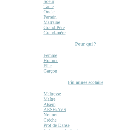
Soeur
Tante
Oncle
Parrain
Marraine
Grand-Père
Grand-mère
Pour qui ?
Femme
Homme
Fille
Garçon
Fin année scolaire
Maîtresse
Maître
Atsem
AESH/AVS
Nounou
Crèche
Prof de Danse