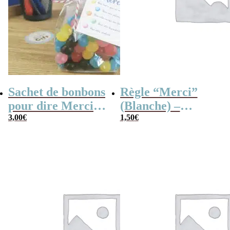
Sachet de bonbons
Règle “Merci”
pour dire Merci –
(Blanche) –
Dragibus
3,00
€
Cadeau maîtresse
1,50
€