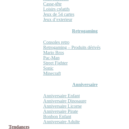
Casse-tête
Loisirs créatifs
Jeux de 54 cartes
Jeux d’exterieur
Retrogaming
Consoles retro
Retrogaming – Produits dérivés
Mario Bros
Pac-Man
Street Fighter
Sonic
Minecraft
Anniversaire
Anniversaire Enfant
Anniversaire Dinosaure
Anniversaire Licorne
Anniversaire Pirate
Bonbon Enfant
Anniversaire Adulte
Tendances