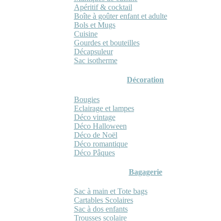
Apéritif & cocktail
Boîte à goûter enfant et adulte
Bols et Mugs
Cuisine
Gourdes et bouteilles
Décapsuleur
Sac isotherme
Décoration
Bougies
Eclairage et lampes
Déco vintage
Déco Halloween
Déco de Noël
Déco romantique
Déco Pâques
Bagagerie
Sac à main et Tote bags
Cartables Scolaires
Sac à dos enfants
Trousses scolaire