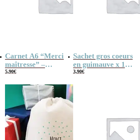
Carnet A6 “Merci
Sachet gros coeurs
maîtresse” –
en guimauve x 15
Cadeau maîtresse,
5,90
€
– “Merci” –
3,90
€
de fin d’année…
Collection arc-en-
ciel