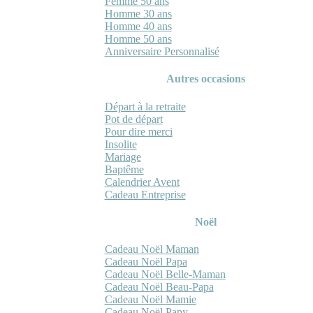
Femme 50 ans
Homme 30 ans
Homme 40 ans
Homme 50 ans
Anniversaire Personnalisé
Autres occasions
Départ à la retraite
Pot de départ
Pour dire merci
Insolite
Mariage
Baptême
Calendrier Avent
Cadeau Entreprise
Noël
Cadeau Noël Maman
Cadeau Noël Papa
Cadeau Noël Belle-Maman
Cadeau Noël Beau-Papa
Cadeau Noël Mamie
Cadeau Noël Papy