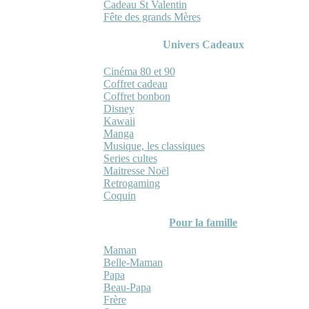
Cadeau St Valentin
Fête des grands Mères
Univers Cadeaux
Cinéma 80 et 90
Coffret cadeau
Coffret bonbon
Disney
Kawaii
Manga
Musique, les classiques
Series cultes
Maitresse Noël
Retrogaming
Coquin
Pour la famille
Maman
Belle-Maman
Papa
Beau-Papa
Frère