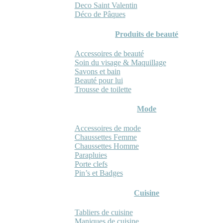
Deco Saint Valentin
Déco de Pâques
Produits de beauté
Accessoires de beauté
Soin du visage & Maquillage
Savons et bain
Beauté pour lui
Trousse de toilette
Mode
Accessoires de mode
Chaussettes Femme
Chaussettes Homme
Parapluies
Porte clefs
Pin’s et Badges
Cuisine
Tabliers de cuisine
Maniques de cuisine