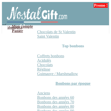
Aller
Aller
Promo !
à
au
la
contenu
navigation
Mon compte
Bonbons
Panier
Chocolats de St Valentin
Saint Valentin
Top bonbons
Coffrets bonbons
Acidulés
Chocolats
Réglisse
Guimauve / Marshmallow
Bonbons par époque
Anciens
Bonbons des années 60
Bonbons des années 70
Bonbons des années 80
Bonbons des années 90