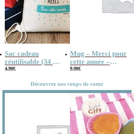
Sac cadeau
Mug – Merci pour
réutilisable (34 x
cette année –
42 x cm) et sa
4,90
€
Collection “Dessin
9,90
€
carte – Merci
d’enfants”
Découvrez nos coups de coeur
pour cette année