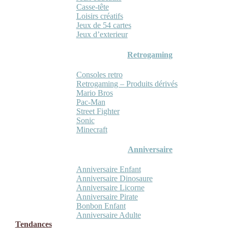
Casse-tête
Loisirs créatifs
Jeux de 54 cartes
Jeux d’exterieur
Retrogaming
Consoles retro
Retrogaming – Produits dérivés
Mario Bros
Pac-Man
Street Fighter
Sonic
Minecraft
Anniversaire
Anniversaire Enfant
Anniversaire Dinosaure
Anniversaire Licorne
Anniversaire Pirate
Bonbon Enfant
Anniversaire Adulte
Tendances