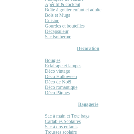
Apéritif & cocktail
Boîte à goûter enfant et adulte
Bols et Mugs
Cuisine
Gourdes et bouteilles
Décapsuleur
Sac isotherme
Décoration
Bougies
Eclairage et lampes
Déco vintage
Déco Halloween
Déco de Noël
Déco romantique
Déco Pâques
Bagagerie
Sac à main et Tote bags
Cartables Scolaires
Sac à dos enfants
Trousses scolaire