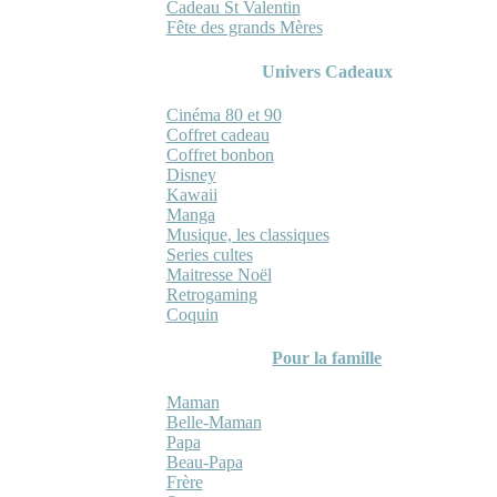
Cadeau St Valentin
Fête des grands Mères
Univers Cadeaux
Cinéma 80 et 90
Coffret cadeau
Coffret bonbon
Disney
Kawaii
Manga
Musique, les classiques
Series cultes
Maitresse Noël
Retrogaming
Coquin
Pour la famille
Maman
Belle-Maman
Papa
Beau-Papa
Frère