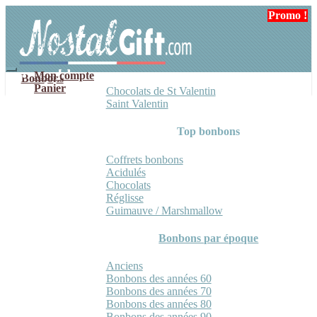
Aller
Aller
Promo !
Promo !
Promo !
à
au
la
contenu
navigation
Mon compte
Bonbons
Panier
Chocolats de St Valentin
Saint Valentin
Top bonbons
Coffrets bonbons
Acidulés
Chocolats
Réglisse
Guimauve / Marshmallow
Bonbons par époque
Anciens
Bonbons des années 60
Bonbons des années 70
Bonbons des années 80
Bonbons des années 90