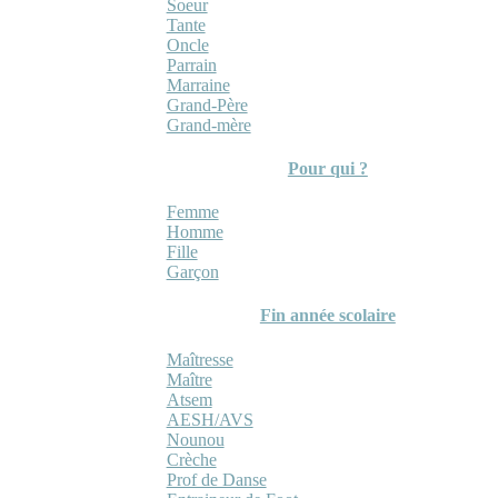
Soeur
Tante
Oncle
Parrain
Marraine
Grand-Père
Grand-mère
Pour qui ?
Femme
Homme
Fille
Garçon
Fin année scolaire
Maîtresse
Maître
Atsem
AESH/AVS
Nounou
Crèche
Prof de Danse