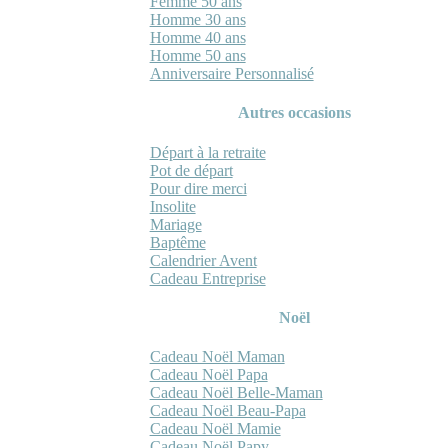
Femme 50 ans
Homme 30 ans
Homme 40 ans
Homme 50 ans
Anniversaire Personnalisé
Autres occasions
Départ à la retraite
Pot de départ
Pour dire merci
Insolite
Mariage
Baptême
Calendrier Avent
Cadeau Entreprise
Noël
Cadeau Noël Maman
Cadeau Noël Papa
Cadeau Noël Belle-Maman
Cadeau Noël Beau-Papa
Cadeau Noël Mamie
Cadeau Noël Papy