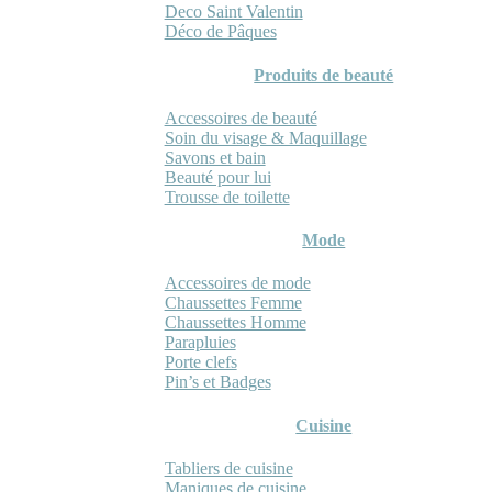
Deco Saint Valentin
Déco de Pâques
Produits de beauté
Accessoires de beauté
Soin du visage & Maquillage
Savons et bain
Beauté pour lui
Trousse de toilette
Mode
Accessoires de mode
Chaussettes Femme
Chaussettes Homme
Parapluies
Porte clefs
Pin’s et Badges
Cuisine
Tabliers de cuisine
Maniques de cuisine