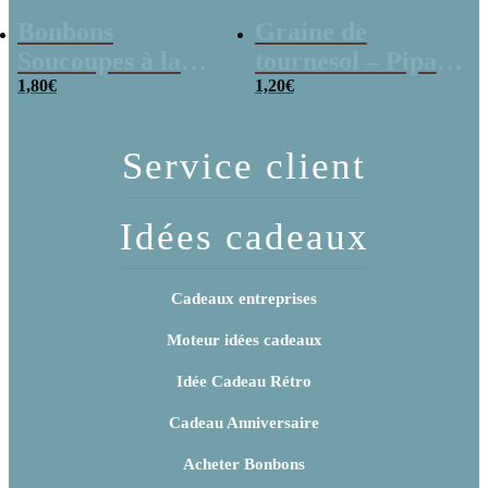
Bonbons
Graine de
Soucoupes à la
tournesol – Pipas
poudre (x20)
1,80
€
x 3
1,20
€
Service client
Idées cadeaux
Cadeaux entreprises
Moteur idées cadeaux
Idée Cadeau Rétro
Cadeau Anniversaire
Acheter Bonbons