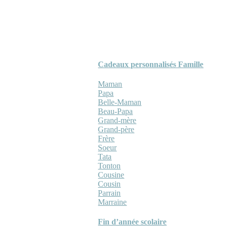
Cadeaux personnalisés Famille
Maman
Papa
Belle-Maman
Beau-Papa
Grand-mère
Grand-père
Frère
Soeur
Tata
Tonton
Cousine
Cousin
Parrain
Marraine
Fin d’année scolaire