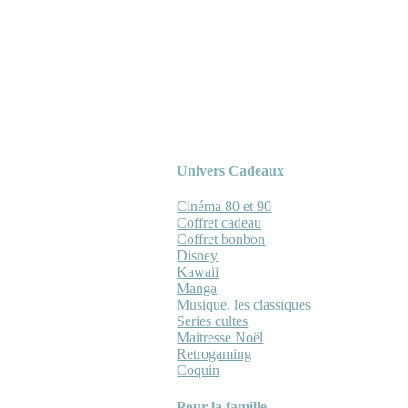
Univers Cadeaux
Cinéma 80 et 90
Coffret cadeau
Coffret bonbon
Disney
Kawaii
Manga
Musique, les classiques
Series cultes
Maitresse Noël
Retrogaming
Coquin
Pour la famille