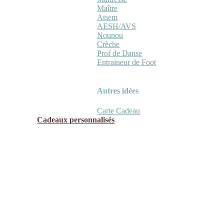
Maître
Atsem
AESH/AVS
Nounou
Crèche
Prof de Danse
Entraineur de Foot
Autres idées
Carte Cadeau
Cadeaux personnalisés