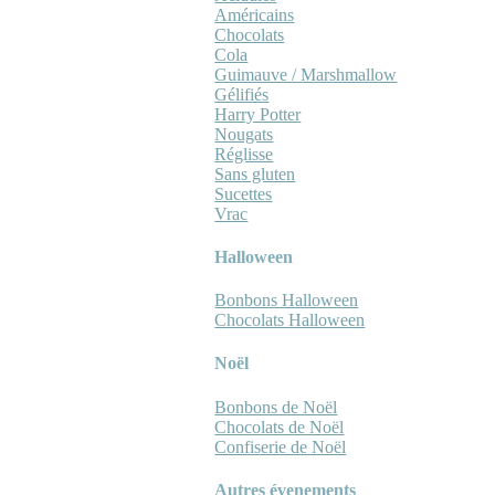
Américains
Chocolats
Cola
Guimauve / Marshmallow
Gélifiés
Harry Potter
Nougats
Réglisse
Sans gluten
Sucettes
Vrac
Halloween
Bonbons Halloween
Chocolats Halloween
Noël
Bonbons de Noël
Chocolats de Noël
Confiserie de Noël
Autres évenements