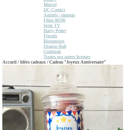
Marvel
DC Comics
Animés / mangas
Films 80/90
Serie TV
Harry Potter
Friends
Bisounours
Dragon Ball
Goldorak
Toutes nos autres licenses
Accueil
/
Idées cadeaux
/
Cadeau "Joyeux Anniversaire"