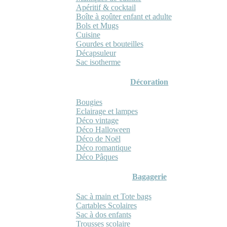
Apéritif & cocktail
Boîte à goûter enfant et adulte
Bols et Mugs
Cuisine
Gourdes et bouteilles
Décapsuleur
Sac isotherme
Décoration
Bougies
Eclairage et lampes
Déco vintage
Déco Halloween
Déco de Noël
Déco romantique
Déco Pâques
Bagagerie
Sac à main et Tote bags
Cartables Scolaires
Sac à dos enfants
Trousses scolaire