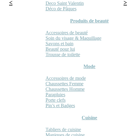
Deco Saint Valentin
Déco de Pâques
Produits de beauté
Accessoires de beauté
Soin du visage & Maquillage
Savons et bain
Beauté pour lui
Trousse de toilette
Mode
Accessoires de mode
Chaussettes Femme
Chaussettes Homme
Parapluies
Porte clefs
Pin’s et Badges
Cuisine
Tabliers de cuisine
Maniques de cuisine