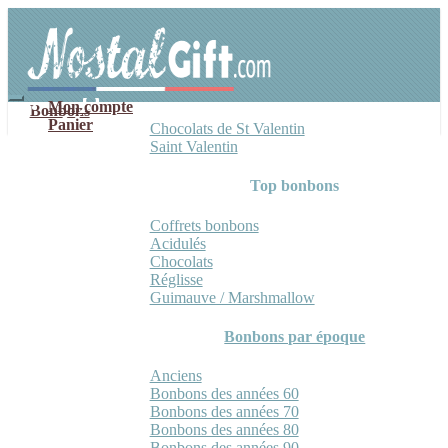
Aller
Aller
à
au
la
contenu
navigation
Mon compte
Bonbons
Panier
Chocolats de St Valentin
Saint Valentin
Top bonbons
Coffrets bonbons
Acidulés
Chocolats
Réglisse
Guimauve / Marshmallow
Bonbons par époque
Anciens
Bonbons des années 60
Bonbons des années 70
Bonbons des années 80
Bonbons des années 90