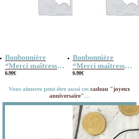
Bonbonnière
Bonbonnière
“Merci maîtresse”
“Merci maîtresse”
– 15 cœurs
6,90
€
– 15 cœurs
6,90
€
guimauve –
guimauve –
Vous aimerez peut-être aussi ces
cadeau "joyeux
Collection arc-en-
Collection florale
anniversaire"
…
ciel