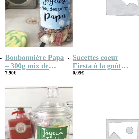
Bonbonnière Papa
Sucettes coeur
– 300g mix de
Fiesta à la goût
bonbons anciens –
7,90
€
cerise x 3
0,95
€
“Joyeuse fêtes des
pères Papa”