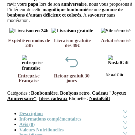
ravir votre
papa
lors de son
anniversaire,
nous vous proposons à
l’intérieur de cette
magnifique bonbonnière
une
gamme de
bonbons d’antan délicieux et colorés
. A
savourer
sans
modération.
Expédié en moins de
Livraison gratuite
Achat sécurisé
24h
dès 49€
NostalGift
Entreprise
Retour gratuit 30
Française
jours
Catégories :
Bonbonnière
,
Bonbons retro
,
Cadeau "Joyeux
Anniversaire"
,
Idées cadeaux
Étiquette :
NostalGift
Description
Informations complémentaires
Avis (0)
Valeurs Nutritionelles