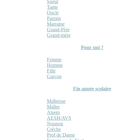
Soeur
Tante
Oncle
Parrain
Marraine
Grand-Père
Grand-mère
Pour qui ?
Femme
Homme
Fille
Garçon
Fin année scolaire
Maîtresse
Maître
Atsem
AESH/AVS
Nounou
Crèche
Prof de Danse