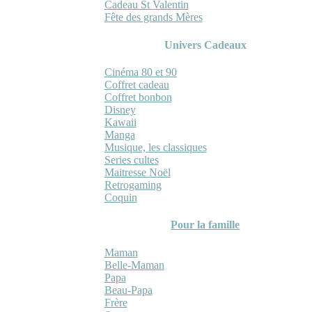
Cadeau St Valentin
Fête des grands Mères
Univers Cadeaux
Cinéma 80 et 90
Coffret cadeau
Coffret bonbon
Disney
Kawaii
Manga
Musique, les classiques
Series cultes
Maitresse Noël
Retrogaming
Coquin
Pour la famille
Maman
Belle-Maman
Papa
Beau-Papa
Frère