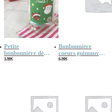
Petite
Bonbonnière
bonbonnière de
coeurs guimauve
Noël – 20 Bonbons
3,90
€
x15 “Merci pour
6,90
€
soucoupes à la
cette année”
poudre