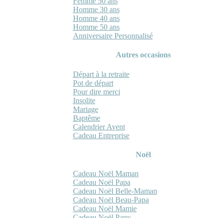
Femme 50 ans
Homme 30 ans
Homme 40 ans
Homme 50 ans
Anniversaire Personnalisé
Autres occasions
Départ à la retraite
Pot de départ
Pour dire merci
Insolite
Mariage
Baptême
Calendrier Avent
Cadeau Entreprise
Noël
Cadeau Noël Maman
Cadeau Noël Papa
Cadeau Noël Belle-Maman
Cadeau Noël Beau-Papa
Cadeau Noël Mamie
Cadeau Noël Papy