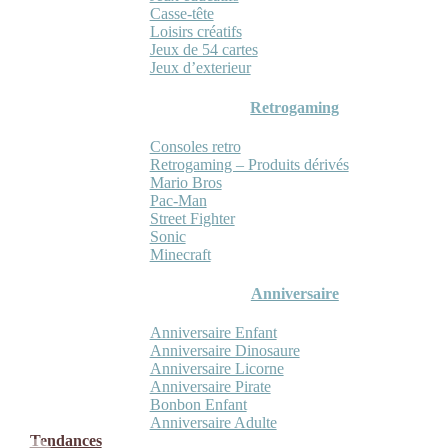
Casse-tête
Loisirs créatifs
Jeux de 54 cartes
Jeux d’exterieur
Retrogaming
Consoles retro
Retrogaming – Produits dérivés
Mario Bros
Pac-Man
Street Fighter
Sonic
Minecraft
Anniversaire
Anniversaire Enfant
Anniversaire Dinosaure
Anniversaire Licorne
Anniversaire Pirate
Bonbon Enfant
Anniversaire Adulte
Tendances