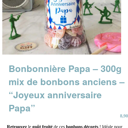
Bonbonnière Papa – 300g
mix de bonbons anciens –
“Joyeux anniversaire
Papa”
8,90
Retrouvez
le
goût fruité
de ces
bonbons décorés
! Idéale pour