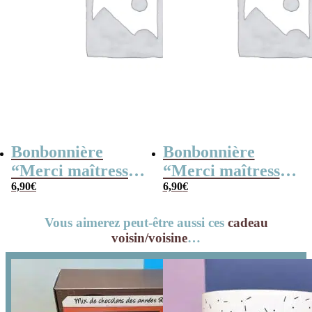
Bonbonnière
Bonbonnière
“Merci maîtresse”
“Merci maîtresse”
– 15 cœurs
6,90
€
– 15 cœurs
6,90
€
guimauve –
guimauve –
Vous aimerez peut-être aussi ces
cadeau
Collection arc-en-
Collection florale
voisin/voisine
…
ciel