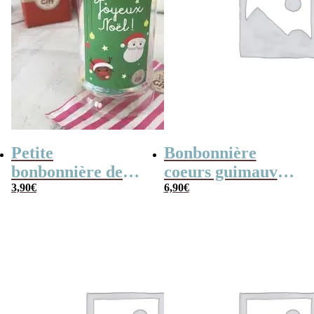
Petite
Bonbonnière
bonbonnière de
coeurs guimauve
Noël – 20 Bonbons
3,90
€
x15 “Merci pour
6,90
€
soucoupes à la
cette année”
poudre