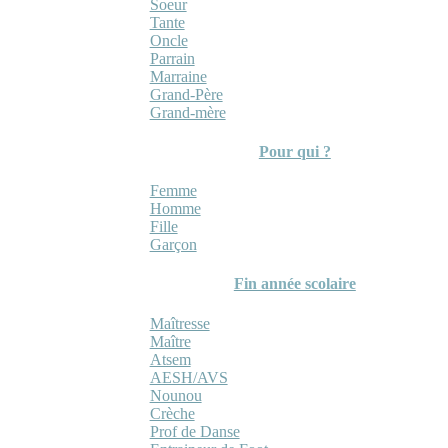
Soeur
Tante
Oncle
Parrain
Marraine
Grand-Père
Grand-mère
Pour qui ?
Femme
Homme
Fille
Garçon
Fin année scolaire
Maîtresse
Maître
Atsem
AESH/AVS
Nounou
Crèche
Prof de Danse