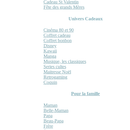
Cadeau St Valentin
Fête des grands Mères
Univers Cadeaux
Cinéma 80 et 90
Coffret cadeau
Coffret bonbon
Disney
Kawaii
Manga
Musique, les classiques
Series cultes
Maitresse Noël
Retrogaming
Coquin
Pour la famille
Maman
Belle-Maman
Papa
Beau-Papa
Frère