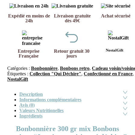
Expédié en moins de
Livraison gratuite
Achat sécurisé
24h
dès 49€
NostalGift
Entreprise
Retour gratuit 30
Française
jours
Catégories :
Bonbonnière
,
Bonbons retro
,
Cadeau voisin/voisin
Étiquettes :
Collection "Qui Déchire"
,
Confectionné en France
,
NostalGift
Description
Informations complémentaires
Avis (0)
Valeurs Nutritionelles
Ingrédients
Bonbonnière 300 gr mix Bonbons