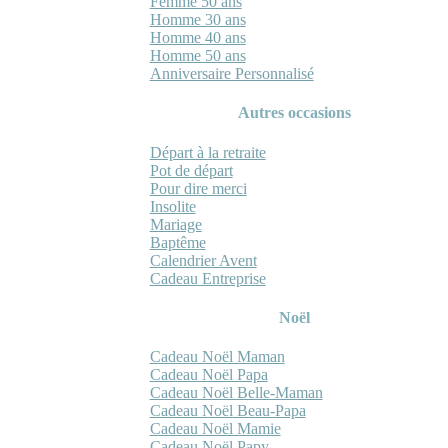
Femme 50 ans
Homme 30 ans
Homme 40 ans
Homme 50 ans
Anniversaire Personnalisé
Autres occasions
Départ à la retraite
Pot de départ
Pour dire merci
Insolite
Mariage
Baptême
Calendrier Avent
Cadeau Entreprise
Noël
Cadeau Noël Maman
Cadeau Noël Papa
Cadeau Noël Belle-Maman
Cadeau Noël Beau-Papa
Cadeau Noël Mamie
Cadeau Noël Papy