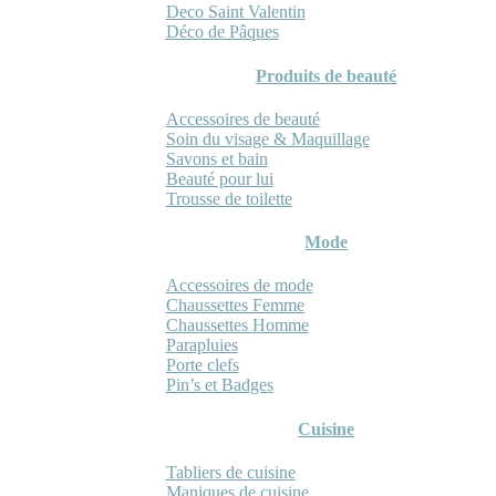
Deco Saint Valentin
Déco de Pâques
Produits de beauté
Accessoires de beauté
Soin du visage & Maquillage
Savons et bain
Beauté pour lui
Trousse de toilette
Mode
Accessoires de mode
Chaussettes Femme
Chaussettes Homme
Parapluies
Porte clefs
Pin’s et Badges
Cuisine
Tabliers de cuisine
Maniques de cuisine