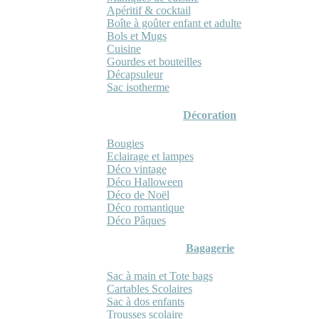
Apéritif & cocktail
Boîte à goûter enfant et adulte
Bols et Mugs
Cuisine
Gourdes et bouteilles
Décapsuleur
Sac isotherme
Décoration
Bougies
Eclairage et lampes
Déco vintage
Déco Halloween
Déco de Noël
Déco romantique
Déco Pâques
Bagagerie
Sac à main et Tote bags
Cartables Scolaires
Sac à dos enfants
Trousses scolaire