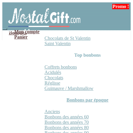
Aller
Aller
Promo !
à
au
la
contenu
navigation
Mon compte
Bonbons
Panier
Chocolats de St Valentin
Saint Valentin
Top bonbons
Coffrets bonbons
Acidulés
Chocolats
Réglisse
Guimauve / Marshmallow
Bonbons par époque
Anciens
Bonbons des années 60
Bonbons des années 70
Bonbons des années 80
Bonbons des années 90