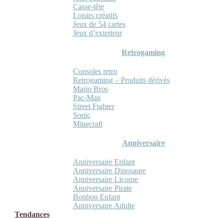
Casse-tête
Loisirs créatifs
Jeux de 54 cartes
Jeux d’exterieur
Retrogaming
Consoles retro
Retrogaming – Produits dérivés
Mario Bros
Pac-Man
Street Fighter
Sonic
Minecraft
Anniversaire
Anniversaire Enfant
Anniversaire Dinosaure
Anniversaire Licorne
Anniversaire Pirate
Bonbon Enfant
Anniversaire Adulte
Tendances