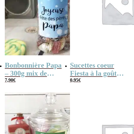
Bonbonnière Papa
Sucettes coeur
– 300g mix de
Fiesta à la goût
bonbons anciens –
7,90
€
cerise x 3
0,95
€
“Joyeuse fêtes des
pères Papa”