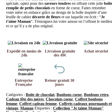
spéciale, optez pour des
saveurs tendres
en offrant cette jolie
boît
remplie de petits chocolats
en forme de coeur. Faites retomber
votre mère en enfance grâce au design de la boîte inspirée d’une
feuille de cahier
décorée de fleurs
et sur laquelle est écrit : “
Je
t’aime Maman
“. Témoignez-lui votre amour en l’offrant le meilleu
et ce qu’il y a de plus original.
Expédié en moins de
Livraison gratuite
Achat sécurisé
24h
dès 49€
Entreprise
Retour gratuit 30
Française
jours
Catégories :
Boite de chocolat
,
Bonbons coeur
,
Bonbons retro
,
Cadeau fête des mères
,
Chocolats coeur
,
Coffret bonbons
femme
,
Coffret cadeau femme
,
Coffrets cadeaux gourmands et
vintage
,
Maman
Étiquettes :
Collection "Je taime Maman"