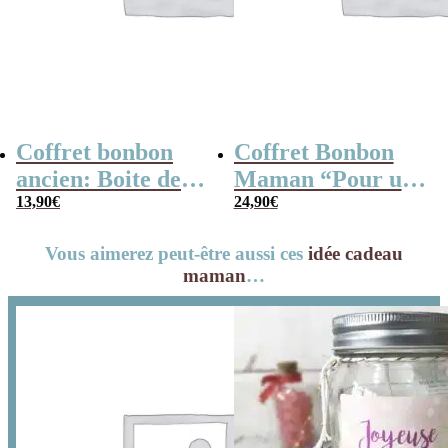
Coffret bonbon
Coffret Bonbon
ancien: Boite de
Maman “Pour une
conserve remplie
13,90
€
maman en or” :
24,90
€
de bonbons “Pour
coffret bonbon
Vous aimerez peut-être aussi ces
idée cadeau
la meilleure
rétro des années
maman
…
maman”
80