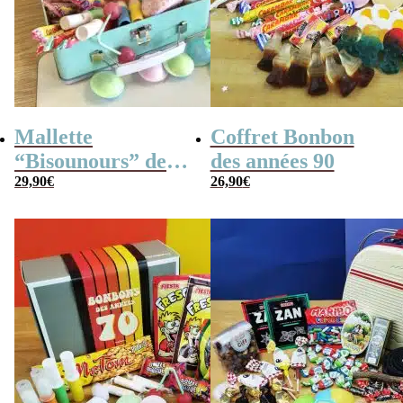
Mallette
Coffret Bonbon
“Bisounours” des
des années 90
années 80 remplie
29,90
€
26,90
€
de bonbons