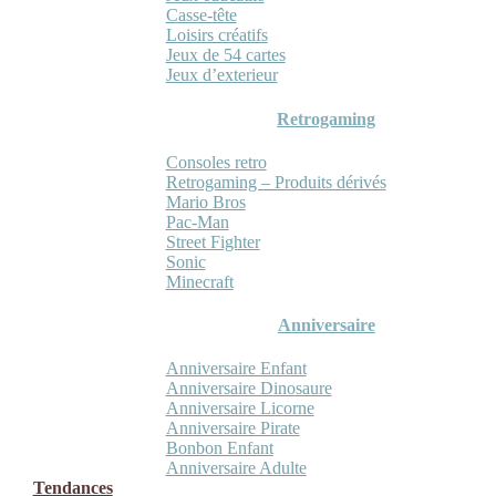
Casse-tête
Loisirs créatifs
Jeux de 54 cartes
Jeux d’exterieur
Retrogaming
Consoles retro
Retrogaming – Produits dérivés
Mario Bros
Pac-Man
Street Fighter
Sonic
Minecraft
Anniversaire
Anniversaire Enfant
Anniversaire Dinosaure
Anniversaire Licorne
Anniversaire Pirate
Bonbon Enfant
Anniversaire Adulte
Tendances