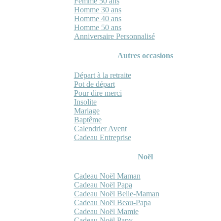
Femme 50 ans
Homme 30 ans
Homme 40 ans
Homme 50 ans
Anniversaire Personnalisé
Autres occasions
Départ à la retraite
Pot de départ
Pour dire merci
Insolite
Mariage
Baptême
Calendrier Avent
Cadeau Entreprise
Noël
Cadeau Noël Maman
Cadeau Noël Papa
Cadeau Noël Belle-Maman
Cadeau Noël Beau-Papa
Cadeau Noël Mamie
Cadeau Noël Papy