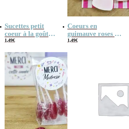
Sucettes petit
Coeurs en
coeur à la goût
guimauve roses et
cerise x5
1,49
€
blancs x 10
1,49
€