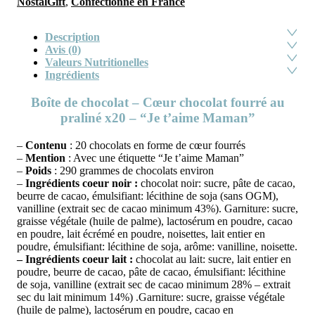
NostalGift
,
Confectionné en France
Description
Avis (0)
Valeurs Nutritionelles
Ingrédients
Boîte de chocolat – Cœur chocolat fourré au
praliné x20 – “Je t’aime Maman”
–
Contenu
: 20 chocolats en forme de cœur fourrés
–
Mention
: Avec une étiquette “Je t’aime Maman”
–
Poids
: 290 grammes de chocolats environ
–
Ingrédien
ts coeur noir :
chocolat noir: sucre, pâte de cacao,
beurre de cacao, émulsifiant: lécithine de soja (sans OGM),
vanilline (extrait sec de cacao minimum 43%). Garniture: sucre,
graisse végétale (huile de palme), lactosérum en poudre, cacao
en poudre, lait écrémé en poudre, noisettes, lait entier en
poudre, émulsifiant: lécithine de soja, arôme: vanilline, noisette.
– Ingrédients coeur lait :
chocolat au lait: sucre, lait entier en
poudre, beurre de cacao, pâte de cacao, émulsifiant: lécithine
de soja, vanilline (extrait sec de cacao minimum 28% – extrait
sec du lait minimum 14%) .Garniture: sucre, graisse végétale
(huile de palme), lactosérum en poudre, cacao en