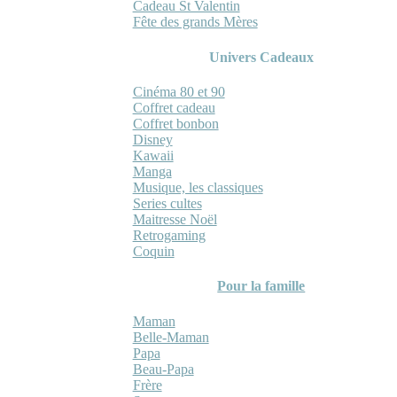
Cadeau St Valentin
Fête des grands Mères
Univers Cadeaux
Cinéma 80 et 90
Coffret cadeau
Coffret bonbon
Disney
Kawaii
Manga
Musique, les classiques
Series cultes
Maitresse Noël
Retrogaming
Coquin
Pour la famille
Maman
Belle-Maman
Papa
Beau-Papa
Frère