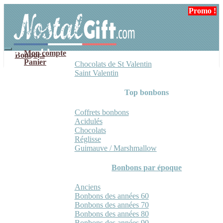
Aller
Aller
Promo !
à
au
la
contenu
navigation
Mon compte
Bonbons
Panier
Chocolats de St Valentin
Saint Valentin
Top bonbons
Coffrets bonbons
Acidulés
Chocolats
Réglisse
Guimauve / Marshmallow
Bonbons par époque
Anciens
Bonbons des années 60
Bonbons des années 70
Bonbons des années 80
Bonbons des années 90