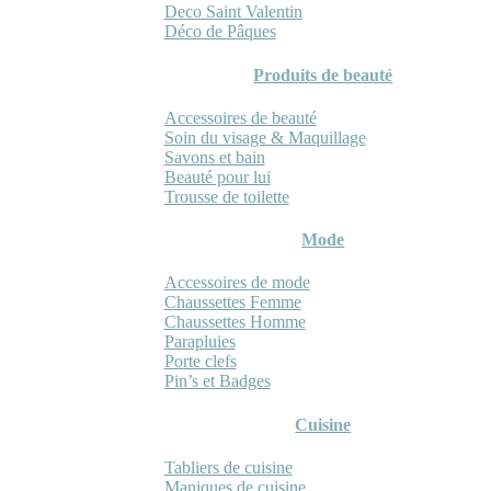
Deco Saint Valentin
Déco de Pâques
Produits de beauté
Accessoires de beauté
Soin du visage & Maquillage
Savons et bain
Beauté pour lui
Trousse de toilette
Mode
Accessoires de mode
Chaussettes Femme
Chaussettes Homme
Parapluies
Porte clefs
Pin’s et Badges
Cuisine
Tabliers de cuisine
Maniques de cuisine