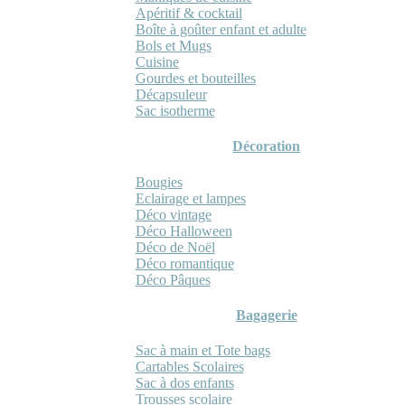
Apéritif & cocktail
Boîte à goûter enfant et adulte
Bols et Mugs
Cuisine
Gourdes et bouteilles
Décapsuleur
Sac isotherme
Décoration
Bougies
Eclairage et lampes
Déco vintage
Déco Halloween
Déco de Noël
Déco romantique
Déco Pâques
Bagagerie
Sac à main et Tote bags
Cartables Scolaires
Sac à dos enfants
Trousses scolaire