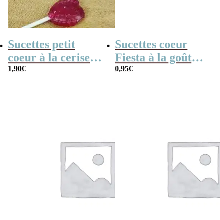
Sucettes petit
Sucettes coeur
coeur à la cerise
Fiesta à la goût
x5 – Merci
1,90
€
cerise x 3
0,95
€
Maîtresse