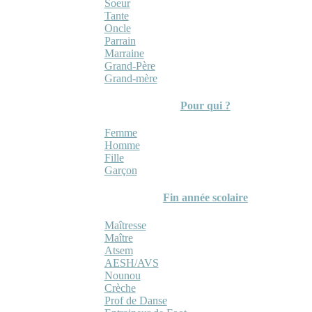
Soeur
Tante
Oncle
Parrain
Marraine
Grand-Père
Grand-mère
Pour qui ?
Femme
Homme
Fille
Garçon
Fin année scolaire
Maîtresse
Maître
Atsem
AESH/AVS
Nounou
Crèche
Prof de Danse