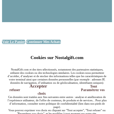
Voir Le Panier
Continuer Mes Achats
Cookies sur Nostalgift.com
NostalGift.com et des tiers sélectionnés, notamment des partenaires statistiques,
utilisent des cookies ou des technologies similaires. Les cookies nous permettent
d’accéder, d’analyser et de stocker des informations telles que les caractéristiques de
votre terminal ainsi que certaines données personnelles (par exemple : adresses IP,
données de navigation, d’utilisation ou de géolocalisation, identifiants uniques).
Accepter
Tout
refuser
Paramétrez vos
choix
Ces données sont traitées aux fins suivantes entre autres : analyse et amélioration de
l’expérience utilisateur, de l'offre de contenus, de produits et de services... Pour plus
d’information, consulter notre politique de confidentialité (lien dans nos pieds de
page).
Vous pouvez exprimer vos choix en cliquant sur "Tout accepter", "Tout refuser" ou
"Paramétrez vos choix", et les modifier à tout moment sur notre site.