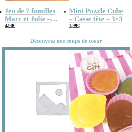
Jeu de 7 familles
Mini Puzzle Cube
Marc et Julie –
– Casse tête – 3×3
Les meilleures
4,90
€
1,99
€
aventures
Découvrez nos coups de coeur