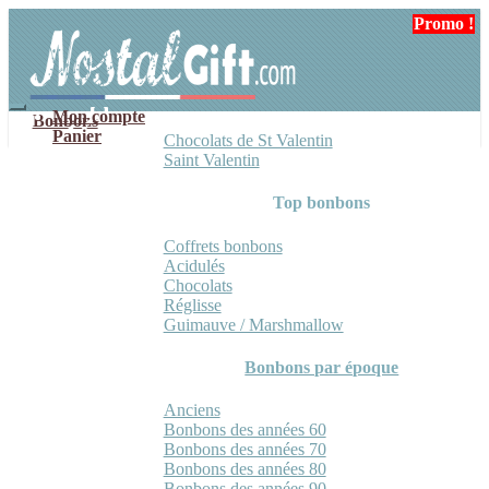
Aller
Aller
Promo !
à
au
la
contenu
navigation
Mon compte
Bonbons
Panier
Chocolats de St Valentin
Saint Valentin
Top bonbons
Coffrets bonbons
Acidulés
Chocolats
Réglisse
Guimauve / Marshmallow
Bonbons par époque
Anciens
Bonbons des années 60
Bonbons des années 70
Bonbons des années 80
Bonbons des années 90