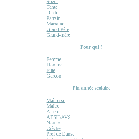
Soeur
Tante
Oncle
Parrain
Marraine
Grand-Père
Grand-mère
Pour qui ?
Femme
Homme
Fille
Garçon
Fin année scolaire
Maîtresse
Maître
Atsem
AESH/AVS
Nounou
Crèche
Prof de Danse