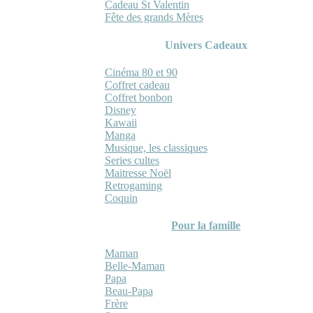
Cadeau St Valentin
Fête des grands Mères
Univers Cadeaux
Cinéma 80 et 90
Coffret cadeau
Coffret bonbon
Disney
Kawaii
Manga
Musique, les classiques
Series cultes
Maitresse Noël
Retrogaming
Coquin
Pour la famille
Maman
Belle-Maman
Papa
Beau-Papa
Frère