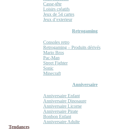
Casse-tête
Loisirs créatifs
Jeux de 54 cartes
Jeux d’exterieur
Retrogaming
Consoles retro
Retrogaming – Produits dérivés
Mario Bros
Pac-Man
Street Fighter
Sonic
Minecraft
Anniversaire
Anniversaire Enfant
Anniversaire Dinosaure
Anniversaire Licorne
Anniversaire Pirate
Bonbon Enfant
Anniversaire Adulte
Tendances