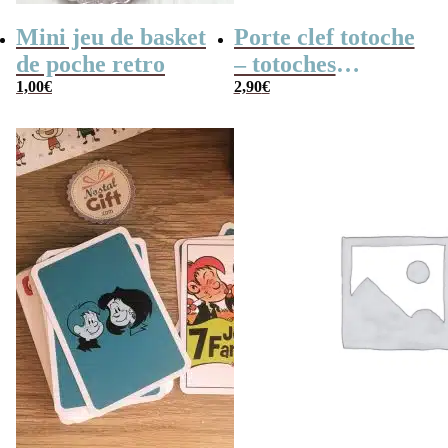
Mini jeu de basket
Porte clef totoche
de poche retro
– totoches
1,00
€
translucides
2,90
€