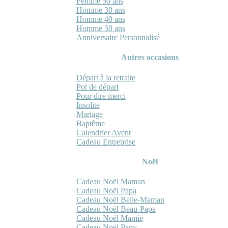
Femme 50 ans
Homme 30 ans
Homme 40 ans
Homme 50 ans
Anniversaire Personnalisé
Autres occasions
Départ à la retraite
Pot de départ
Pour dire merci
Insolite
Mariage
Baptême
Calendrier Avent
Cadeau Entreprise
Noël
Cadeau Noël Maman
Cadeau Noël Papa
Cadeau Noël Belle-Maman
Cadeau Noël Beau-Papa
Cadeau Noël Mamie
Cadeau Noël Papy