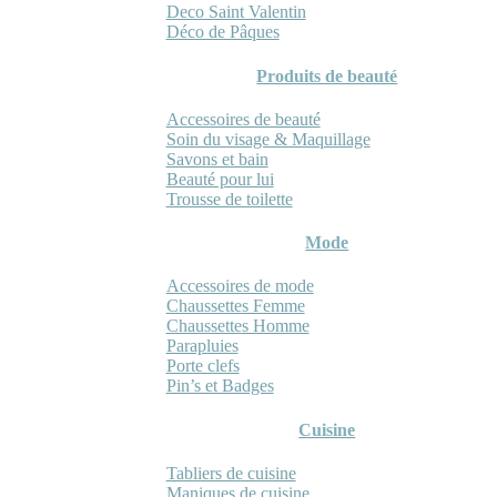
Deco Saint Valentin
Déco de Pâques
Produits de beauté
Accessoires de beauté
Soin du visage & Maquillage
Savons et bain
Beauté pour lui
Trousse de toilette
Mode
Accessoires de mode
Chaussettes Femme
Chaussettes Homme
Parapluies
Porte clefs
Pin’s et Badges
Cuisine
Tabliers de cuisine
Maniques de cuisine