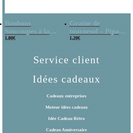
Bonbons
Graine de
Soucoupes à la
tournesol – Pipas
poudre (x20)
1,80
€
x 3
1,20
€
Service client
Idées cadeaux
Cadeaux entreprises
Moteur idées cadeaux
Idée Cadeau Rétro
Cadeau Anniversaire