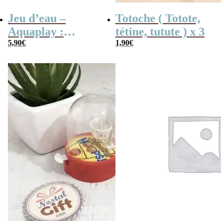
Jeu d’eau –
Totoche ( Totote,
Aquaplay :
tétine, tutute ) x 3
anneaux,
5,90
€
1,90
€
basketball ou
pyramide –
Inspiré de
Wonderful
Waterfuls