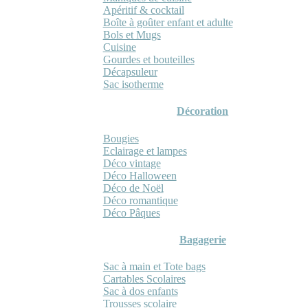
Apéritif & cocktail
Boîte à goûter enfant et adulte
Bols et Mugs
Cuisine
Gourdes et bouteilles
Décapsuleur
Sac isotherme
Décoration
Bougies
Eclairage et lampes
Déco vintage
Déco Halloween
Déco de Noël
Déco romantique
Déco Pâques
Bagagerie
Sac à main et Tote bags
Cartables Scolaires
Sac à dos enfants
Trousses scolaire