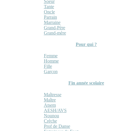
Soeur
Tante
Oncle
Parrain
Marraine
Grand-Père
Grand-mère
Pour qui ?
Femme
Homme
Fille
Garçon
Fin année scolaire
Maîtresse
Maître
Atsem
AESH/AVS
Nounou
Crèche
Prof de Danse