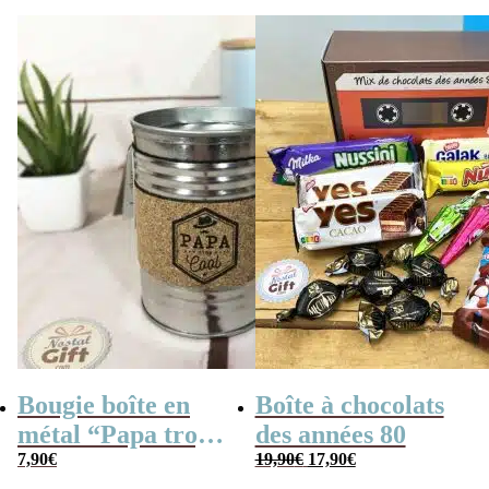
années 80 –
poche retro)
Coffret bonbon
Bougie boîte en
Boîte à chocolats
métal “Papa trop
des années 80
Le
Le
cool” (gris)
7,90
€
19,90
€
17,90
€
prix
prix