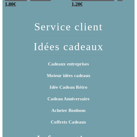
poudre (x20)
1,80
€
x 3
1,20
€
Service client
Idées cadeaux
Cadeaux entreprises
Moteur idées cadeaux
Idée Cadeau Rétro
Cadeau Anniversaire
Acheter Bonbons
Coffrets Cadeaux