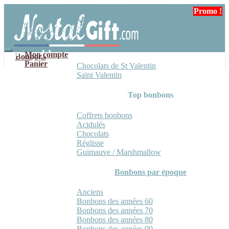
Aller
Aller
Promo !
Promo !
Promo !
Promo !
à
au
la
contenu
navigation
Mon compte
Bonbons
Panier
Chocolats de St Valentin
Saint Valentin
Top bonbons
Coffrets bonbons
Acidulés
Chocolats
Réglisse
Guimauve / Marshmallow
Bonbons par époque
Anciens
Bonbons des années 60
Bonbons des années 70
Bonbons des années 80
Bonbons des années 90