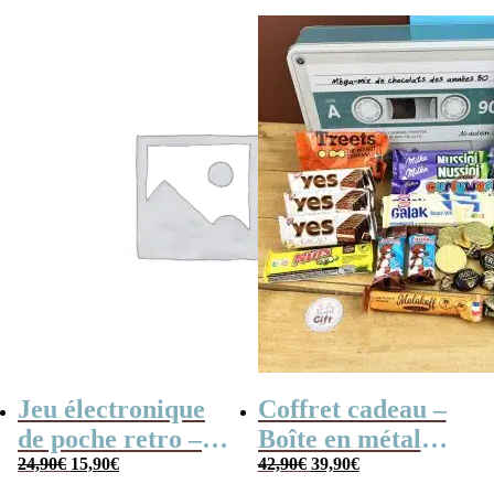
initial
actuel
était :
est :
19,90€.
17,90€.
Jeu électronique
Coffret cadeau –
de poche retro –
Boîte en métal
Le
Le
Le
Le
Console vintage
24,90
€
15,90
€
cassette –
42,90
€
39,90
€
prix
prix
prix
prix