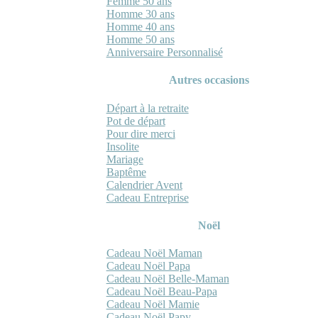
Femme 50 ans
Homme 30 ans
Homme 40 ans
Homme 50 ans
Anniversaire Personnalisé
Autres occasions
Départ à la retraite
Pot de départ
Pour dire merci
Insolite
Mariage
Baptême
Calendrier Avent
Cadeau Entreprise
Noël
Cadeau Noël Maman
Cadeau Noël Papa
Cadeau Noël Belle-Maman
Cadeau Noël Beau-Papa
Cadeau Noël Mamie
Cadeau Noël Papy