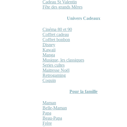
Cadeau St Valentin
Fête des grands Mères
Univers Cadeaux
Cinéma 80 et 90
Coffret cadeau
Coffret bonbon
Disney
Kawaii
Manga
Musique, les classiques
Series cultes
Maitresse Noël
Retrogaming
Coquin
Pour la famille
Maman
Belle-Maman
Papa
Beau-Papa
Frère