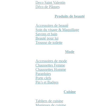
Deco Saint Valentin
Déco de Pâques
Produits de beauté
Accessoires de beauté
Soin du visage & Maquillage
Savons et bain
Beauté pour lui
Trousse de toilette
Mode
Accessoires de mode
Chaussettes Femme
Chaussettes Homme
Parapluies
Porte clefs
Pin’s et Badges
Cuisine
Tabliers de cuisine
Maniques de cuisine