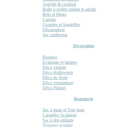
Apéritif & cocktail
Boîte à goûter enfant et adulte
Bols et Mugs
Cuisine
Gourdes et bouteilles
Décapsuleur
Sac isotherme
Décoration
Bougies
Eclairage et lampes
Déco vintage
Déco Halloween
Déco de Noël
Déco romantique
Déco Pâques
Bagagerie
Sac à main et Tote bags
Cartables Scolaires
Sac à dos enfants
Trousses scolaire