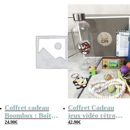
Coffret cadeau
Coffret Cadeau
Boombox : Boîte
jeux vidéo rétro
bonbons des
24,90
€
(avec sa console de
42,90
€