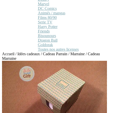
Marvel
DC Comics
Animés / mangas
Films 80/90
Serie TV
Harry Potter
Friends
Bisounours
Dragon Ball
Goldorak
Toutes nos autres licenses
Accueil
/
Idées cadeaux
/
Cadeau Parrain / Marraine
/
Cadeau
Marraine