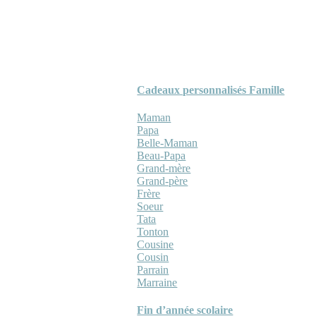
Cadeaux personnalisés Famille
Maman
Papa
Belle-Maman
Beau-Papa
Grand-mère
Grand-père
Frère
Soeur
Tata
Tonton
Cousine
Cousin
Parrain
Marraine
Fin d’année scolaire