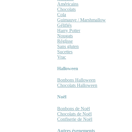
Américains
Chocolats
Cola
Guimauve / Marshmallow
Gélifiés
Harry Potter
Nougats
Réglisse
Sans gluten
Sucettes
Vrac
Halloween
Bonbons Halloween
Chocolats Halloween
Noël
Bonbons de Noël
Chocolats de Noël
Confiserie de Noël
Autres évenements