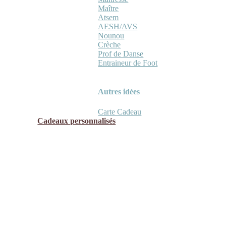
Maître
Atsem
AESH/AVS
Nounou
Crèche
Prof de Danse
Entraineur de Foot
Autres idées
Carte Cadeau
Cadeaux personnalisés