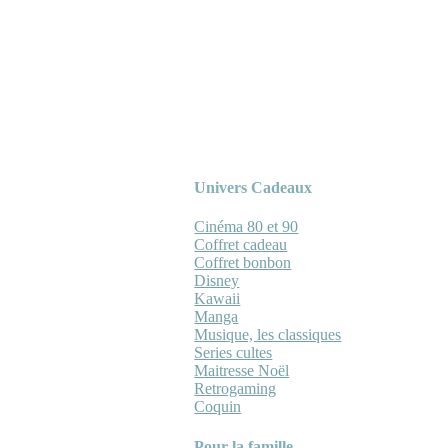
Univers Cadeaux
Cinéma 80 et 90
Coffret cadeau
Coffret bonbon
Disney
Kawaii
Manga
Musique, les classiques
Series cultes
Maitresse Noël
Retrogaming
Coquin
Pour la famille