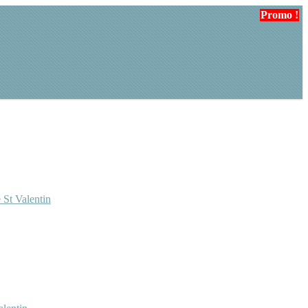
Promo !
Promo !
 St Valentin