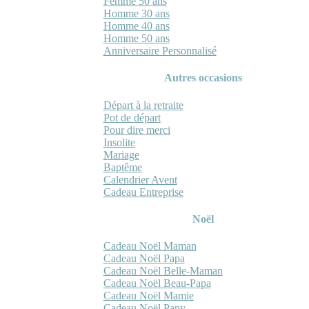
Femme 50 ans
Homme 30 ans
Homme 40 ans
Homme 50 ans
Anniversaire Personnalisé
Autres occasions
Départ à la retraite
Pot de départ
Pour dire merci
Insolite
Mariage
Baptême
Calendrier Avent
Cadeau Entreprise
Noël
Cadeau Noël Maman
Cadeau Noël Papa
Cadeau Noël Belle-Maman
Cadeau Noël Beau-Papa
Cadeau Noël Mamie
Cadeau Noël Papy