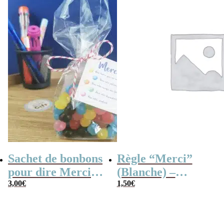
Sachet de bonbons
Règle “Merci”
pour dire Merci –
(Blanche) –
Dragibus
3,00
€
Cadeau maîtresse
1,50
€