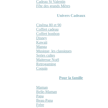
Cadeau St Valentin
Fête des grands Mères
Univers Cadeaux
Cinéma 80 et 90
Coffret cadeau
Coffret bonbon
Disney
Kawaii
Manga
Musique, les classiques
Series cultes
Maitresse Noël
Retrogaming
Coquin
Pour la famille
Maman
Belle-Maman
Papa
Beau-Papa
Frère