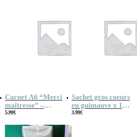
Carnet A6 “Merci
Sachet gros coeurs
maîtresse” –
en guimauve x 15
Cadeau maîtresse,
5,90
€
– “Merci” –
3,90
€
de fin d’année…
Collection arc-en-
ciel