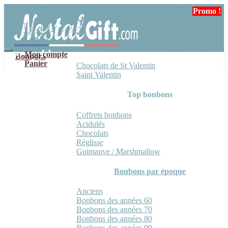
Aller
Aller
Promo !
à
au
la
contenu
navigation
Mon compte
Bonbons
Panier
Chocolats de St Valentin
Saint Valentin
Top bonbons
Coffrets bonbons
Acidulés
Chocolats
Réglisse
Guimauve / Marshmallow
Bonbons par époque
Anciens
Bonbons des années 60
Bonbons des années 70
Bonbons des années 80
Bonbons des années 90