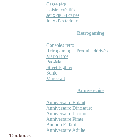
Casse-tête
Loisirs créatifs
Jeux de 54 cartes
Jeux d’exterieur
Retrogaming
Consoles retro
Retrogaming – Produits dérivés
Mario Bros
Pac-Man
Street Fighter
Sonic
Minecraft
Anniversaire
Anniversaire Enfant
Anniversaire Dinosaure
Anniversaire Licorne
Anniversaire Pirate
Bonbon Enfant
Anniversaire Adulte
Tendances