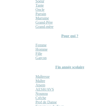
Soeur
Tante
Oncle
Parrain
Marraine
Grand-Père
Grand-mère
Pour qui ?
Femme
Homme
Fille
Garçon
Fin année scolaire
Maîtresse
Maître
Atsem
AESH/AVS
Nounou
Crèche
Prof de Danse