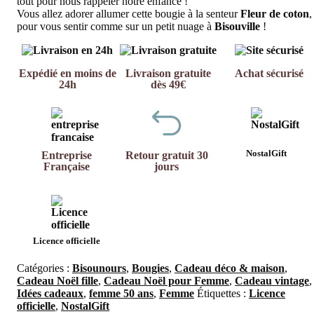
tout pour nous rappeler notre enfance !
Vous allez adorer allumer cette bougie à la senteur
Fleur de coton
,
pour vous sentir comme sur un petit nuage à
Bisouville
!
Expédié en moins de
Livraison gratuite
Achat sécurisé
24h
dès 49€
NostalGift
Entreprise
Retour gratuit 30
Française
jours
Licence officielle
Catégories :
Bisounours
,
Bougies
,
Cadeau déco & maison
,
Cadeau Noël fille
,
Cadeau Noël pour Femme
,
Cadeau vintage
,
Idées cadeaux
,
femme 50 ans
,
Femme
Étiquettes :
Licence
officielle
,
NostalGift