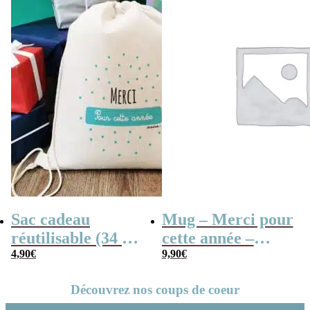
Sac cadeau
Mug – Merci pour
réutilisable (34 x
cette année –
42 x cm) et sa
4,90
€
Collection “Dessin
9,90
€
carte – Merci
d’enfants”
Découvrez nos coups de coeur
pour cette année