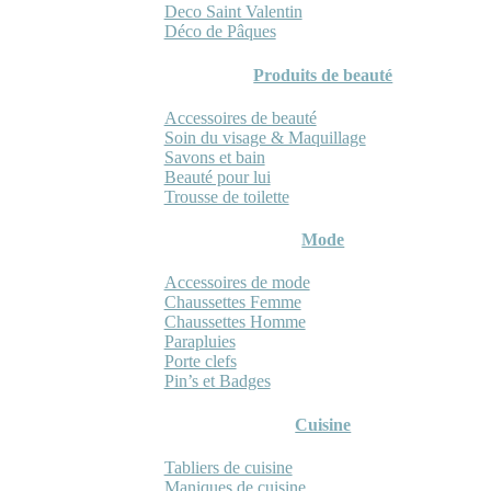
Deco Saint Valentin
Déco de Pâques
Produits de beauté
Accessoires de beauté
Soin du visage & Maquillage
Savons et bain
Beauté pour lui
Trousse de toilette
Mode
Accessoires de mode
Chaussettes Femme
Chaussettes Homme
Parapluies
Porte clefs
Pin’s et Badges
Cuisine
Tabliers de cuisine
Maniques de cuisine