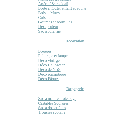
Apéritif & cocktail
Boîte à goûter enfant et adulte
Bols et Mugs
Cuisine
Gourdes et bouteilles
Décapsuleur
Sac isotherme
Décoration
Bougies
Eclairage et lampes
Déco vintage
Déco Halloween
Déco de Noël
Déco romantique
Déco Pâques
Bagagerie
Sac à main et Tote bags
Cartables Scolaires
Sac à dos enfants
Trousses scolaire