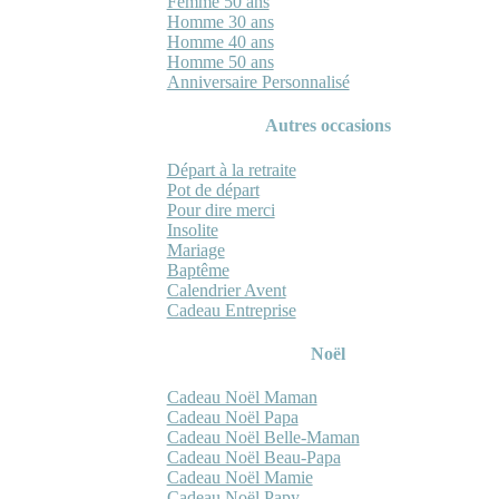
Femme 50 ans
Homme 30 ans
Homme 40 ans
Homme 50 ans
Anniversaire Personnalisé
Autres occasions
Départ à la retraite
Pot de départ
Pour dire merci
Insolite
Mariage
Baptême
Calendrier Avent
Cadeau Entreprise
Noël
Cadeau Noël Maman
Cadeau Noël Papa
Cadeau Noël Belle-Maman
Cadeau Noël Beau-Papa
Cadeau Noël Mamie
Cadeau Noël Papy