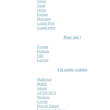
Soeur
Tante
Oncle
Parrain
Marraine
Grand-Père
Grand-mère
Pour qui ?
Femme
Homme
Fille
Garçon
Fin année scolaire
Maîtresse
Maître
Atsem
AESH/AVS
Nounou
Crèche
Prof de Danse