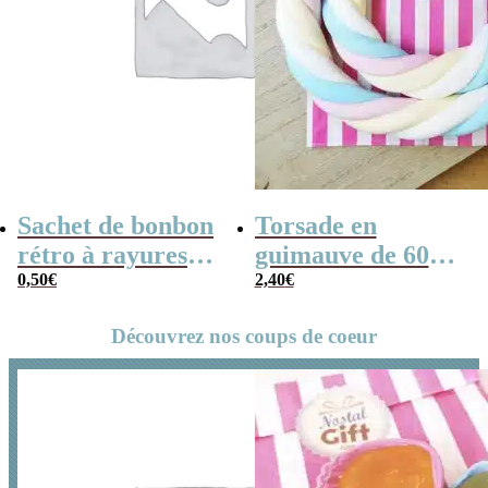
Sachet de bonbon
Torsade en
rétro à rayures
guimauve de 60
dorées et blanches
0,50
€
cm – Cable de
2,40
€
x1
marshmallow
Découvrez nos coups de coeur