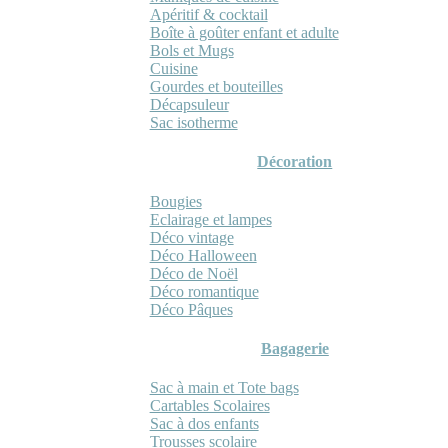
Apéritif & cocktail
Boîte à goûter enfant et adulte
Bols et Mugs
Cuisine
Gourdes et bouteilles
Décapsuleur
Sac isotherme
Décoration
Bougies
Eclairage et lampes
Déco vintage
Déco Halloween
Déco de Noël
Déco romantique
Déco Pâques
Bagagerie
Sac à main et Tote bags
Cartables Scolaires
Sac à dos enfants
Trousses scolaire