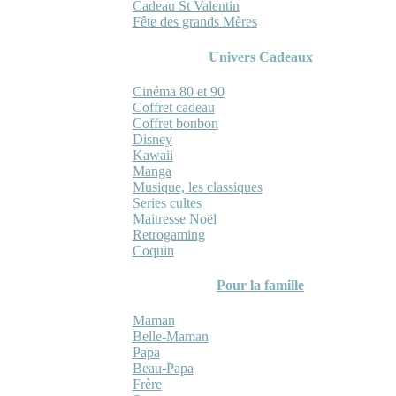
Cadeau St Valentin
Fête des grands Mères
Univers Cadeaux
Cinéma 80 et 90
Coffret cadeau
Coffret bonbon
Disney
Kawaii
Manga
Musique, les classiques
Series cultes
Maitresse Noël
Retrogaming
Coquin
Pour la famille
Maman
Belle-Maman
Papa
Beau-Papa
Frère