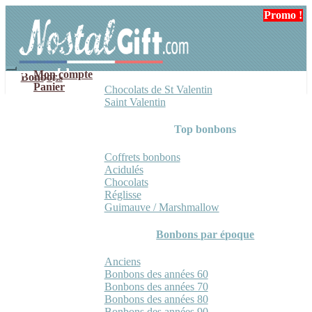
Aller
Aller
Promo !
Promo !
à
au
la
contenu
navigation
Mon compte
Bonbons
Panier
Chocolats de St Valentin
Saint Valentin
Top bonbons
Coffrets bonbons
Acidulés
Chocolats
Réglisse
Guimauve / Marshmallow
Bonbons par époque
Anciens
Bonbons des années 60
Bonbons des années 70
Bonbons des années 80
Bonbons des années 90