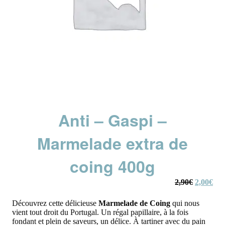
Anti – Gaspi –
Marmelade extra de
coing 400g
Le
Le
2,90
€
2,00
€
prix
prix
initial
actu
Découvrez cette délicieuse
Marmelade de Coing
qui nous
était :
est :
vient tout droit du Portugal.
Un régal papillaire, à la fois
2,90€.
2,0
fondant et plein de saveurs, un délice.
À tartiner avec du pain