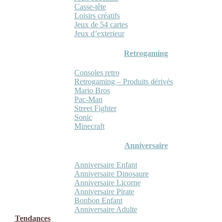
Casse-tête
Loisirs créatifs
Jeux de 54 cartes
Jeux d’exterieur
Retrogaming
Consoles retro
Retrogaming – Produits dérivés
Mario Bros
Pac-Man
Street Fighter
Sonic
Minecraft
Anniversaire
Anniversaire Enfant
Anniversaire Dinosaure
Anniversaire Licorne
Anniversaire Pirate
Bonbon Enfant
Anniversaire Adulte
Tendances