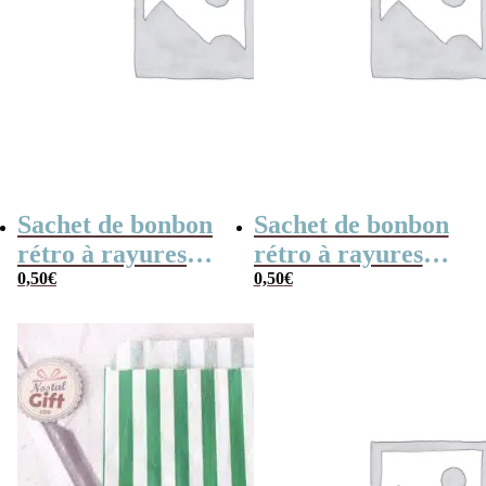
Sachet de bonbon
Sachet de bonbon
rétro à rayures
rétro à rayures
roses et blanches
0,50
€
rouges et blanches
0,50
€
x1
x1