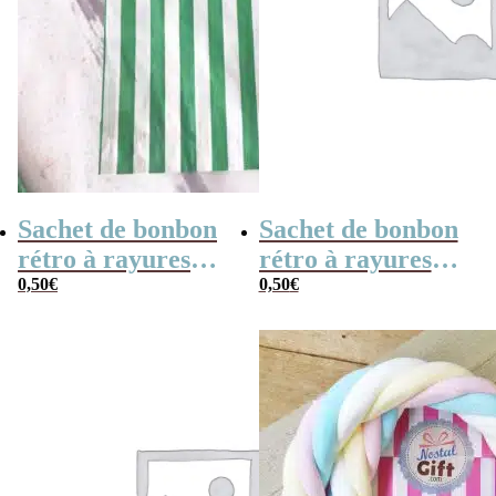
Sachet de bonbon
Sachet de bonbon
rétro à rayures
rétro à rayures
vertes et blanches
0,50
€
noires et blanches
0,50
€
x1
x1