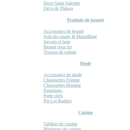
Deco Saint Valentin
Déco de Pâques
Produits de beauté
Accessoires de beauté
Soin du visage & Maquillage
Savons et bain
Beauté pour lui
Trousse de toilette
Mode
Accessoires de mode
Chaussettes Femme
Chaussettes Homme
Parapluies
Porte clefs
Pin’s et Badges
Cuisine
Tabliers de cuisine
Maniques de cuisine