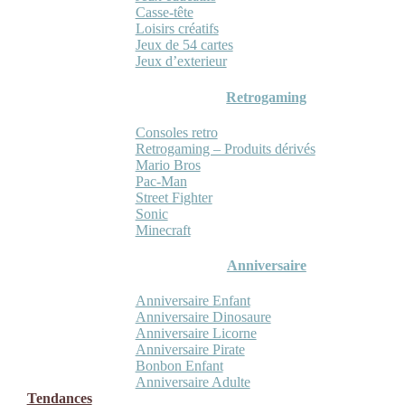
Casse-tête
Loisirs créatifs
Jeux de 54 cartes
Jeux d’exterieur
Retrogaming
Consoles retro
Retrogaming – Produits dérivés
Mario Bros
Pac-Man
Street Fighter
Sonic
Minecraft
Anniversaire
Anniversaire Enfant
Anniversaire Dinosaure
Anniversaire Licorne
Anniversaire Pirate
Bonbon Enfant
Anniversaire Adulte
Tendances