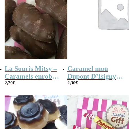
La Souris Mitsy –
Caramel mou
Caramels enrobés
Dupont D’Isigny
de chocolat au lait
2,20
€
saveur noisette
2,30
€
x 10
x10