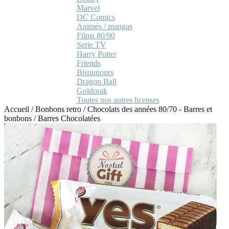
Marvel
DC Comics
Animés / mangas
Films 80/90
Serie TV
Harry Potter
Friends
Bisounours
Dragon Ball
Goldorak
Toutes nos autres licenses
Accueil
/
Bonbons retro
/
Chocolats des années 80/70 - Barres et
bonbons
/
Barres Chocolatées