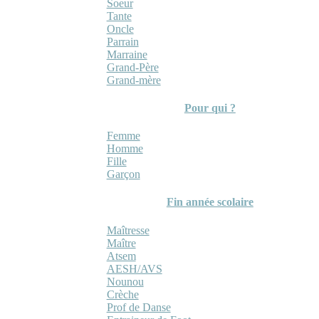
Soeur
Tante
Oncle
Parrain
Marraine
Grand-Père
Grand-mère
Pour qui ?
Femme
Homme
Fille
Garçon
Fin année scolaire
Maîtresse
Maître
Atsem
AESH/AVS
Nounou
Crèche
Prof de Danse