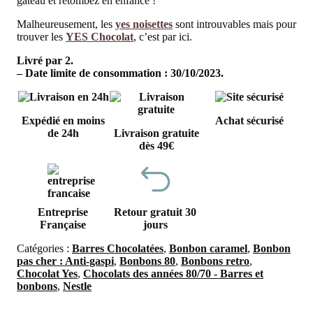
gâteau et retombez en enfance !
Malheureusement, les
yes noisettes
sont introuvables mais pour
trouver les
YES Chocolat
, c’est par ici.
Livré par 2.
– Date limite de consommation : 30/10/2023.
Expédié en moins
Achat sécurisé
de 24h
Livraison gratuite
dès 49€
Entreprise
Retour gratuit 30
Française
jours
Catégories :
Barres Chocolatées
,
Bonbon caramel
,
Bonbon
pas cher : Anti-gaspi
,
Bonbons 80
,
Bonbons retro
,
Chocolat Yes
,
Chocolats des années 80/70 - Barres et
bonbons
,
Nestle