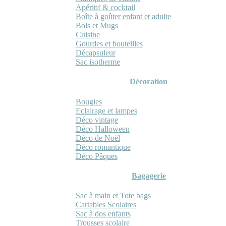
Apéritif & cocktail
Boîte à goûter enfant et adulte
Bols et Mugs
Cuisine
Gourdes et bouteilles
Décapsuleur
Sac isotherme
Décoration
Bougies
Eclairage et lampes
Déco vintage
Déco Halloween
Déco de Noël
Déco romantique
Déco Pâques
Bagagerie
Sac à main et Tote bags
Cartables Scolaires
Sac à dos enfants
Trousses scolaire