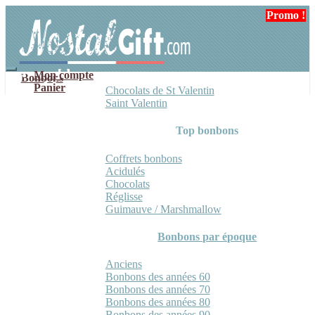
Aller
Aller
Promo !
Promo !
à
au
la
contenu
navigation
Mon compte
Bonbons
Panier
Chocolats de St Valentin
Saint Valentin
Top bonbons
Coffrets bonbons
Acidulés
Chocolats
Réglisse
Guimauve / Marshmallow
Bonbons par époque
Anciens
Bonbons des années 60
Bonbons des années 70
Bonbons des années 80
Bonbons des années 90