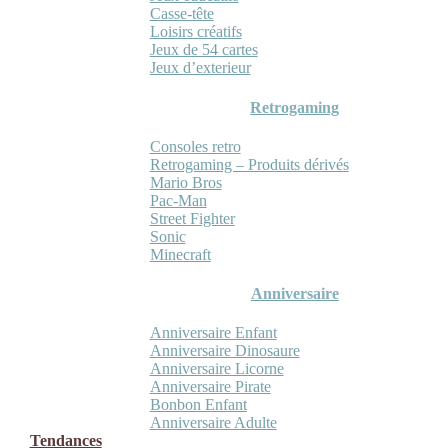
Casse-tête
Loisirs créatifs
Jeux de 54 cartes
Jeux d’exterieur
Retrogaming
Consoles retro
Retrogaming – Produits dérivés
Mario Bros
Pac-Man
Street Fighter
Sonic
Minecraft
Anniversaire
Anniversaire Enfant
Anniversaire Dinosaure
Anniversaire Licorne
Anniversaire Pirate
Bonbon Enfant
Anniversaire Adulte
Tendances