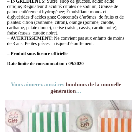
–
INGRÉDIENTS:
Sucre, sirop de glucose, acide: acide
citrique; Régulateur d’acidité: citrates de sodium; Graisse de
palme entièrement hydrogénée; Émulsifiant: mono- et
diglycérides d’acides gras; Concentrés d’arômes, de fruits et de
plantes: citron (carthame, citron), orange (pomme, carotte,
carthame, patate douce), cerise (raisin, cassis, carotte noire),
fraise (cassis, carotte noire).
–
AVERTISSEMENT:
Ne convient pas aux enfants de moins
de 3 ans. Petites pièces – risque d’étouffement.
– Produit sous licence officielle
Date limite de consommation : 09/2020
Vous aimerez aussi ces
bonbons de la nouvelle
génération
…