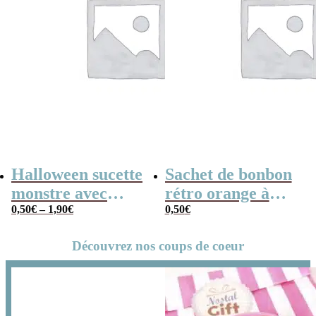
Halloween sucette
Sachet de bonbon
monstre avec
rétro orange à
bonbons :
0,50
€
–
1,90
€
pois x1
0,50
€
Monsterz Pop
Découvrez nos coups de coeur