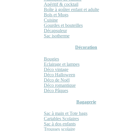
Apéritif & cocktail
Boîte à goûter enfant et adulte
Bols et Mugs
Cuisine
Gourdes et bouteilles
Décapsuleur
Sac isotherme
Décoration
Bougies
Eclairage et lampes
Déco vintage
Déco Halloween
Déco de Noël
Déco romantique
Déco Pâques
Bagagerie
Sac à main et Tote bags
Cartables Scolaires
Sac à dos enfants
Trousses scolaire