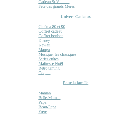
Cadeau St Valentin
Fête des grands Mères
Univers Cadeaux
Cinéma 80 et 90
Coffret cadeau
Coffret bonbon
Disney
Kawaii
Manga
Musique, les classiques
Series cultes
Maitresse Noël
Retrogaming
Coquin
Pour la famille
Maman
Belle-Maman
Papa
Beau-Papa
Frère