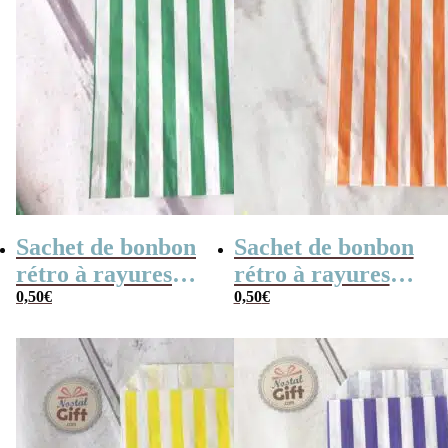
Sachet de bonbon
Sachet de bonbon
rétro à rayures
rétro à rayures
vertes et blanches
0,50
€
oranges et
0,50
€
x1
blanches x1