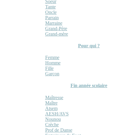
Soeur
Tante
Oncle
Parrain
Marraine
Grand-Père
Grand-mère
Pour qui ?
Femme
Homme
Fille
Garçon
Fin année scolaire
Maîtresse
Maître
Atsem
AESH/AVS
Nounou
Crèche
Prof de Danse