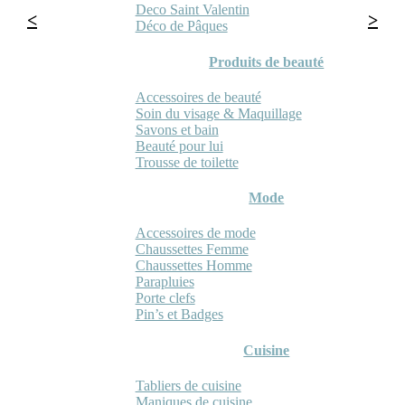
Deco Saint Valentin
Déco de Pâques
Produits de beauté
Accessoires de beauté
Soin du visage & Maquillage
Savons et bain
Beauté pour lui
Trousse de toilette
Mode
Accessoires de mode
Chaussettes Femme
Chaussettes Homme
Parapluies
Porte clefs
Pin’s et Badges
Cuisine
Tabliers de cuisine
Maniques de cuisine