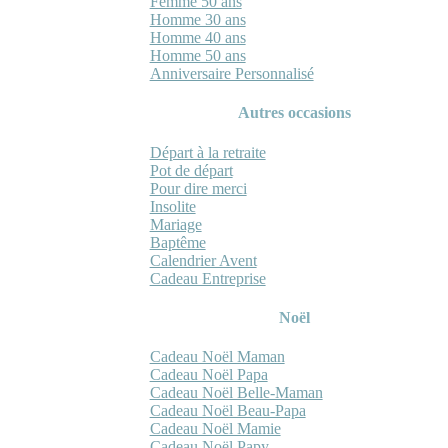
Femme 50 ans
Homme 30 ans
Homme 40 ans
Homme 50 ans
Anniversaire Personnalisé
Autres occasions
Départ à la retraite
Pot de départ
Pour dire merci
Insolite
Mariage
Baptême
Calendrier Avent
Cadeau Entreprise
Noël
Cadeau Noël Maman
Cadeau Noël Papa
Cadeau Noël Belle-Maman
Cadeau Noël Beau-Papa
Cadeau Noël Mamie
Cadeau Noël Papy