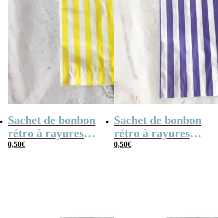
Sachet de bonbon
Sachet de bonbon
rétro à rayures
rétro à rayures
jaunes et blanches
0,50
€
violettes et
0,50
€
x1
blanches x 1