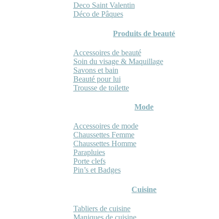
Deco Saint Valentin
Déco de Pâques
Produits de beauté
Accessoires de beauté
Soin du visage & Maquillage
Savons et bain
Beauté pour lui
Trousse de toilette
Mode
Accessoires de mode
Chaussettes Femme
Chaussettes Homme
Parapluies
Porte clefs
Pin’s et Badges
Cuisine
Tabliers de cuisine
Maniques de cuisine