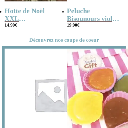
Hotte de Noël
Peluche
XXL
Bisounours violet
personnalisée –
14,90
€
(21cm) –
19,90
€
Lettre et prénom
Groscadeau –
Découvrez nos coups de coeur
Version 2019