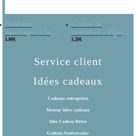
Bonbons
Graine de
Soucoupes à la
tournesol – Pipas
poudre (x20)
1,80
€
x 3
1,20
€
Service client
Idées cadeaux
Cadeaux entreprises
Moteur idées cadeaux
Idée Cadeau Rétro
Cadeau Anniversaire