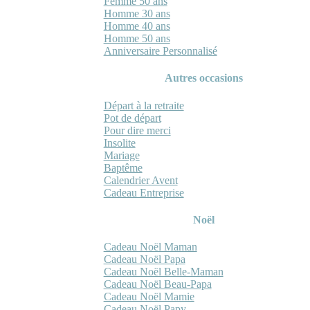
Femme 50 ans
Homme 30 ans
Homme 40 ans
Homme 50 ans
Anniversaire Personnalisé
Autres occasions
Départ à la retraite
Pot de départ
Pour dire merci
Insolite
Mariage
Baptême
Calendrier Avent
Cadeau Entreprise
Noël
Cadeau Noël Maman
Cadeau Noël Papa
Cadeau Noël Belle-Maman
Cadeau Noël Beau-Papa
Cadeau Noël Mamie
Cadeau Noël Papy