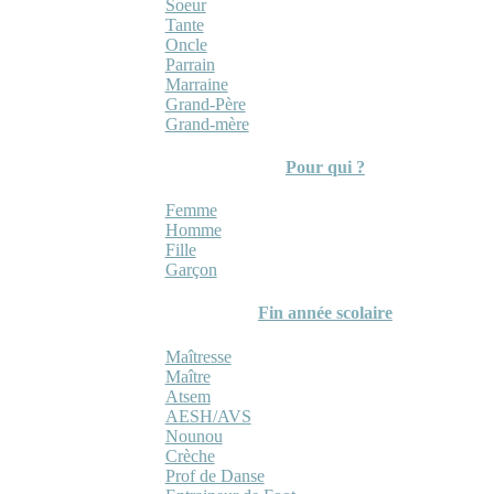
Soeur
Tante
Oncle
Parrain
Marraine
Grand-Père
Grand-mère
Pour qui ?
Femme
Homme
Fille
Garçon
Fin année scolaire
Maîtresse
Maître
Atsem
AESH/AVS
Nounou
Crèche
Prof de Danse