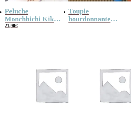
Peluche
Toupie
Monchhichi Kiki
bourdonnante
l’original (20 cm)
21,90
€
rétro en métal –
14,5 cm