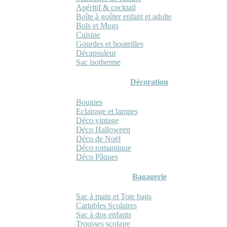
Apéritif & cocktail
Boîte à goûter enfant et adulte
Bols et Mugs
Cuisine
Gourdes et bouteilles
Décapsuleur
Sac isotherme
Décoration
Bougies
Eclairage et lampes
Déco vintage
Déco Halloween
Déco de Noël
Déco romantique
Déco Pâques
Bagagerie
Sac à main et Tote bags
Cartables Scolaires
Sac à dos enfants
Trousses scolaire