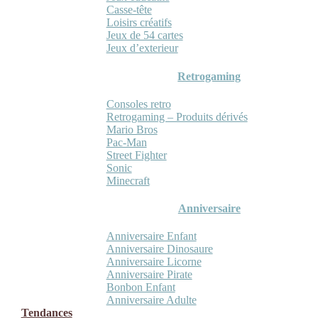
Casse-tête
Loisirs créatifs
Jeux de 54 cartes
Jeux d’exterieur
Retrogaming
Consoles retro
Retrogaming – Produits dérivés
Mario Bros
Pac-Man
Street Fighter
Sonic
Minecraft
Anniversaire
Anniversaire Enfant
Anniversaire Dinosaure
Anniversaire Licorne
Anniversaire Pirate
Bonbon Enfant
Anniversaire Adulte
Tendances