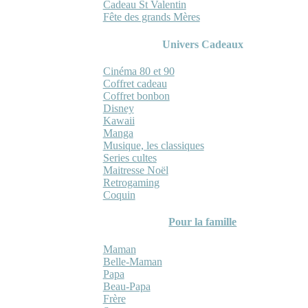
Cadeau St Valentin
Fête des grands Mères
Univers Cadeaux
Cinéma 80 et 90
Coffret cadeau
Coffret bonbon
Disney
Kawaii
Manga
Musique, les classiques
Series cultes
Maitresse Noël
Retrogaming
Coquin
Pour la famille
Maman
Belle-Maman
Papa
Beau-Papa
Frère