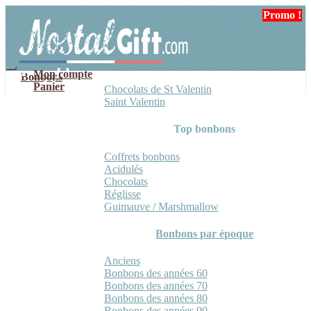
Aller
Aller
Promo !
Promo !
à
au
la
contenu
navigation
Mon compte
Bonbons
Panier
Chocolats de St Valentin
Saint Valentin
Top bonbons
Coffrets bonbons
Acidulés
Chocolats
Réglisse
Guimauve / Marshmallow
Bonbons par époque
Anciens
Bonbons des années 60
Bonbons des années 70
Bonbons des années 80
Bonbons des années 90