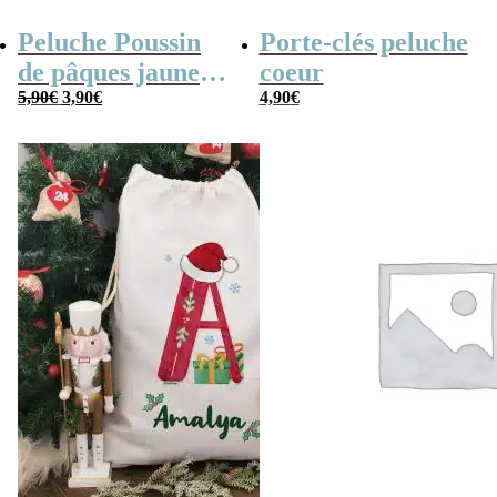
Peluche Poussin
Porte-clés peluche
de pâques jaune
coeur
Le
Le
(14cm)
5,90
€
3,90
€
4,90
€
prix
prix
initial
actuel
était :
est :
5,90€.
3,90€.