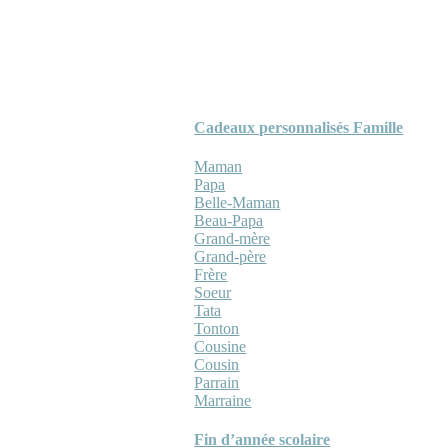
Cadeaux personnalisés Famille
Maman
Papa
Belle-Maman
Beau-Papa
Grand-mère
Grand-père
Frère
Soeur
Tata
Tonton
Cousine
Cousin
Parrain
Marraine
Fin d’année scolaire