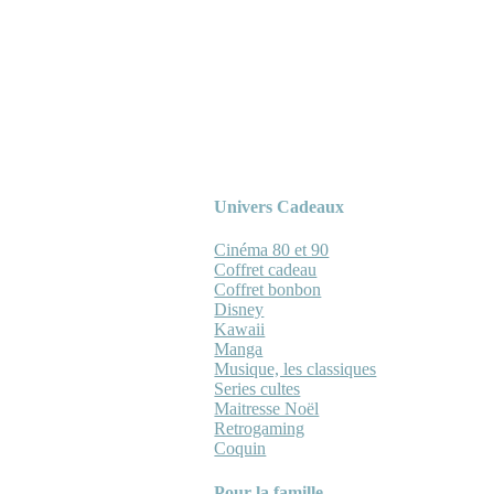
Univers Cadeaux
Cinéma 80 et 90
Coffret cadeau
Coffret bonbon
Disney
Kawaii
Manga
Musique, les classiques
Series cultes
Maitresse Noël
Retrogaming
Coquin
Pour la famille