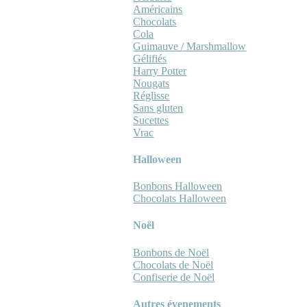
Américains
Chocolats
Cola
Guimauve / Marshmallow
Gélifiés
Harry Potter
Nougats
Réglisse
Sans gluten
Sucettes
Vrac
Halloween
Bonbons Halloween
Chocolats Halloween
Noël
Bonbons de Noël
Chocolats de Noël
Confiserie de Noël
Autres évenements