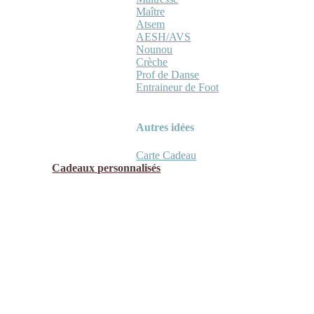
Maître
Atsem
AESH/AVS
Nounou
Crèche
Prof de Danse
Entraineur de Foot
Autres idées
Carte Cadeau
Cadeaux personnalisés