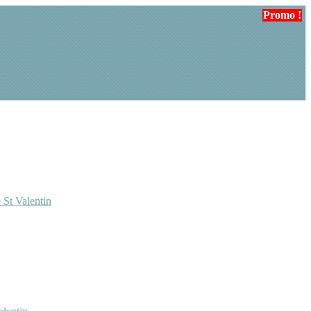
Promo !
Promo !
Promo !
 St Valentin