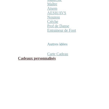
Maître
Atsem
AESH/AVS
Nounou
Crèche
Prof de Danse
Entraineur de Foot
Autres idées
Carte Cadeau
Cadeaux personnalisés