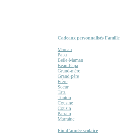
Cadeaux personnalisés Famille
Maman
Papa
Belle-Maman
Beau-Papa
Grand-mère
Grand-père
Frère
Soeur
Tata
Tonton
Cousine
Cousin
Parrain
Marraine
Fin d’année scolaire