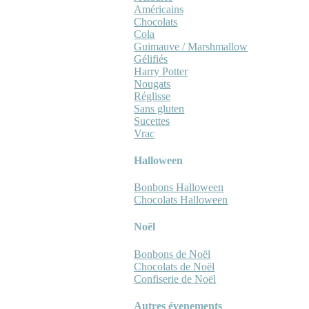
Américains
Chocolats
Cola
Guimauve / Marshmallow
Gélifiés
Harry Potter
Nougats
Réglisse
Sans gluten
Sucettes
Vrac
Halloween
Bonbons Halloween
Chocolats Halloween
Noël
Bonbons de Noël
Chocolats de Noël
Confiserie de Noël
Autres évenements