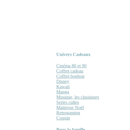
Univers Cadeaux
Cinéma 80 et 90
Coffret cadeau
Coffret bonbon
Disney
Kawaii
Manga
Musique, les classiques
Series cultes
Maitresse Noël
Retrogaming
Coquin
Pour la famille