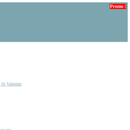
Promo !
Promo !
 St Valentin