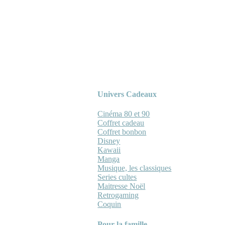
Univers Cadeaux
Cinéma 80 et 90
Coffret cadeau
Coffret bonbon
Disney
Kawaii
Manga
Musique, les classiques
Series cultes
Maitresse Noël
Retrogaming
Coquin
Pour la famille