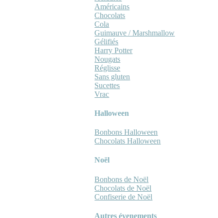
Américains
Chocolats
Cola
Guimauve / Marshmallow
Gélifiés
Harry Potter
Nougats
Réglisse
Sans gluten
Sucettes
Vrac
Halloween
Bonbons Halloween
Chocolats Halloween
Noël
Bonbons de Noël
Chocolats de Noël
Confiserie de Noël
Autres évenements