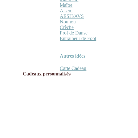
Maître
Atsem
AESH/AVS
Nounou
Crèche
Prof de Danse
Entraineur de Foot
Autres idées
Carte Cadeau
Cadeaux personnalisés