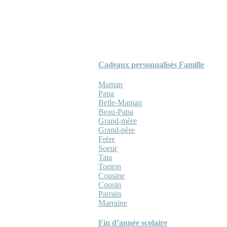
Cadeaux personnalisés Famille
Maman
Papa
Belle-Maman
Beau-Papa
Grand-mère
Grand-père
Frère
Soeur
Tata
Tonton
Cousine
Cousin
Parrain
Marraine
Fin d’année scolaire