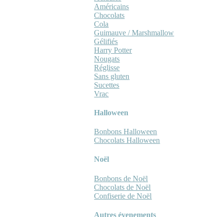
Américains
Chocolats
Cola
Guimauve / Marshmallow
Gélifiés
Harry Potter
Nougats
Réglisse
Sans gluten
Sucettes
Vrac
Halloween
Bonbons Halloween
Chocolats Halloween
Noël
Bonbons de Noël
Chocolats de Noël
Confiserie de Noël
Autres évenements