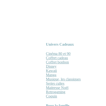
Univers Cadeaux
Cinéma 80 et 90
Coffret cadeau
Coffret bonbon
Disney
Kawaii
Manga
Musique, les classiques
Series cultes
Maitresse Noël
Retrogaming
Coquin
Pour la famille