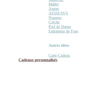
Maître
Atsem
AESH/AVS
Nounou
Crèche
Prof de Danse
Entraineur de Foot
Autres idées
Carte Cadeau
Cadeaux personnalisés