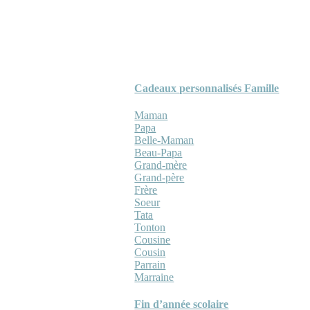
Cadeaux personnalisés Famille
Maman
Papa
Belle-Maman
Beau-Papa
Grand-mère
Grand-père
Frère
Soeur
Tata
Tonton
Cousine
Cousin
Parrain
Marraine
Fin d’année scolaire