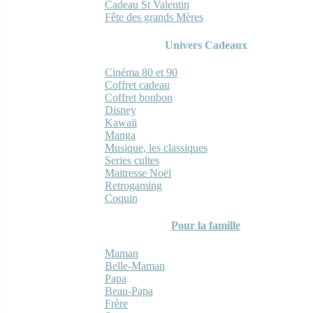
Cadeau St Valentin
Fête des grands Mères
Univers Cadeaux
Cinéma 80 et 90
Coffret cadeau
Coffret bonbon
Disney
Kawaii
Manga
Musique, les classiques
Series cultes
Maitresse Noël
Retrogaming
Coquin
Pour la famille
Maman
Belle-Maman
Papa
Beau-Papa
Frère