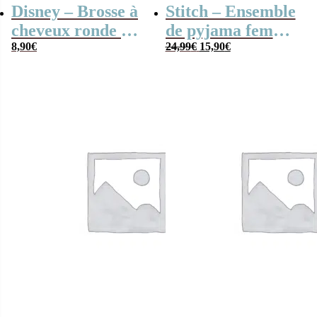
Disney – Brosse à
Stitch – Ensemble
cheveux ronde Les
de pyjama femme
Le
Le
101 dalmatiens
8,90
€
– T-shirt / Short
24,99
€
15,90
€
prix
prix
(Taille XL)
initial
actuel
était :
est :
24,99€.
15,90€.