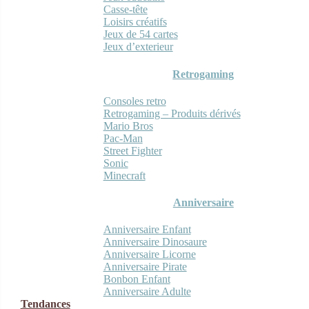
Casse-tête
Loisirs créatifs
Jeux de 54 cartes
Jeux d’exterieur
Retrogaming
Consoles retro
Retrogaming – Produits dérivés
Mario Bros
Pac-Man
Street Fighter
Sonic
Minecraft
Anniversaire
Anniversaire Enfant
Anniversaire Dinosaure
Anniversaire Licorne
Anniversaire Pirate
Bonbon Enfant
Anniversaire Adulte
Tendances