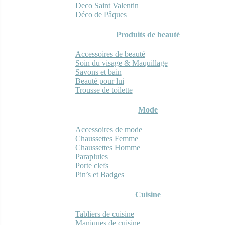
Deco Saint Valentin
Déco de Pâques
Produits de beauté
Accessoires de beauté
Soin du visage & Maquillage
Savons et bain
Beauté pour lui
Trousse de toilette
Mode
Accessoires de mode
Chaussettes Femme
Chaussettes Homme
Parapluies
Porte clefs
Pin’s et Badges
Cuisine
Tabliers de cuisine
Maniques de cuisine