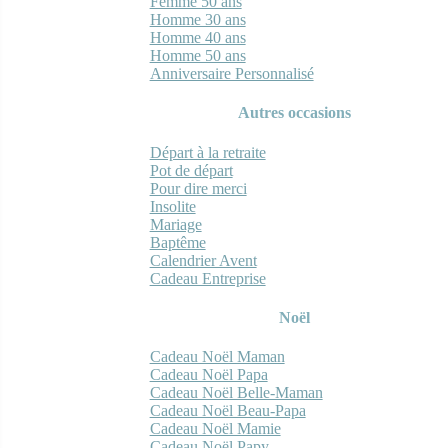
Femme 50 ans
Homme 30 ans
Homme 40 ans
Homme 50 ans
Anniversaire Personnalisé
Autres occasions
Départ à la retraite
Pot de départ
Pour dire merci
Insolite
Mariage
Baptême
Calendrier Avent
Cadeau Entreprise
Noël
Cadeau Noël Maman
Cadeau Noël Papa
Cadeau Noël Belle-Maman
Cadeau Noël Beau-Papa
Cadeau Noël Mamie
Cadeau Noël Papy