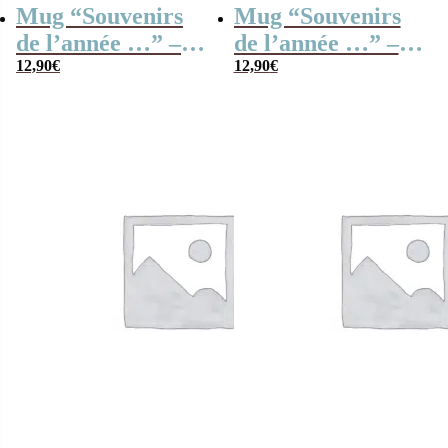
Mug “Souvenirs
Mug “Souvenirs
de l’année …” –
de l’année …” –
Années 90 –
12,90
€
Années 90 –
12,90
€
Femme –
Homme –
Personnalisé
Personnalisé