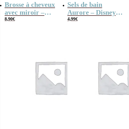
Brosse à cheveux
Sels de bain
avec miroir –
Aurore – Disney
Wonder Woman
8,90
€
pêche
4,99
€