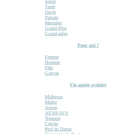
Soeur
Tante
Oncle
Parrain
Marraine
Grand-Père
Grand-mère
Pour qui ?
Femme
Homme
Fille
Garçon
Fin année scolaire
Maîtresse
Maître
Atsem
AESH/AVS
Nounou
Crèche
Prof de Danse