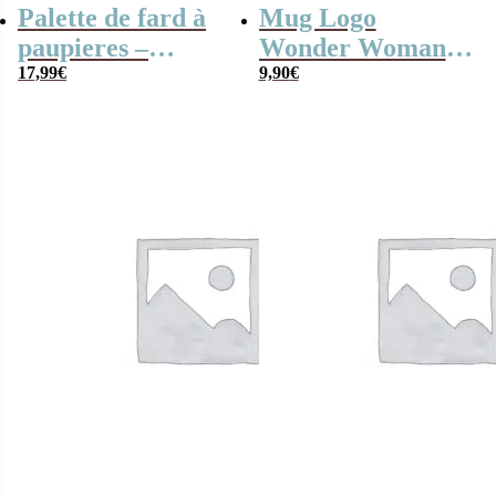
Palette de fard à
Mug Logo
paupieres –
Wonder Woman –
Gremlins
17,99
€
320 ml
9,90
€