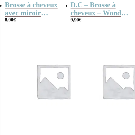
Brosse à cheveux
D.C – Brosse à
avec miroir
cheveux – Wonder
comics – Wonder
8,90
€
Woman – Comics
9,90
€
Woman