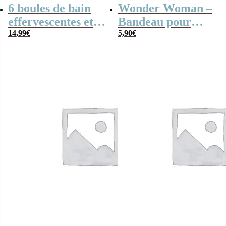
6 boules de bain
Wonder Woman –
effervescentes et
Bandeau pour
parfumées
14,99
€
cheveux bleu – DC
5,90
€
Scooby-Doo
Comics