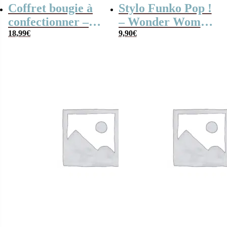
Coffret bougie à
Stylo Funko Pop !
confectionner –
– Wonder Woman
“je fabrique ma
18,99
€
1984 – Wonder
9,90
€
bougie”
Woman casque
dorée