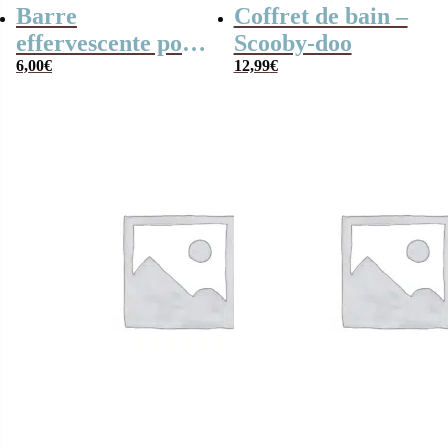
Barre
Coffret de bain –
effervescente pour
Scooby-doo
le bain à la
6,00
€
12,99
€
pomme –
Pinocchio Disney