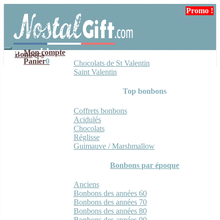
Aller
Aller
Promo !
à
au
la
contenu
navigation
Mon compte
Bonbons
Panier
0
Chocolats de St Valentin
Saint Valentin
Top bonbons
Coffrets bonbons
Acidulés
Chocolats
Réglisse
Guimauve / Marshmallow
Bonbons par époque
Anciens
Bonbons des années 60
Bonbons des années 70
Bonbons des années 80
Bonbons des années 90