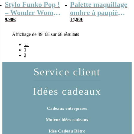
Stylo Funko Pop !
Palette maquillage
– Wonder Woman
ombre à paupières
1984 – Cheetah
9,90
€
– FRIENDS
14,90
€
Affichage de 49–68 sur 68 résultats
←
1
2
Service client
Idées cadeaux
Cadeaux entreprises
Moteur idées cadeaux
Idée Cadeau Rétro