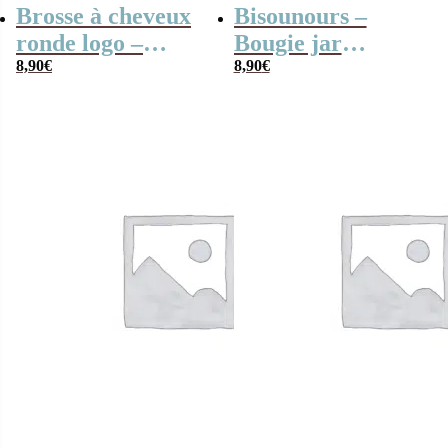
Brosse à cheveux
Bisounours –
ronde logo –
Bougie jar
Wonder Woman
8,90
€
Toumagique
8,90
€