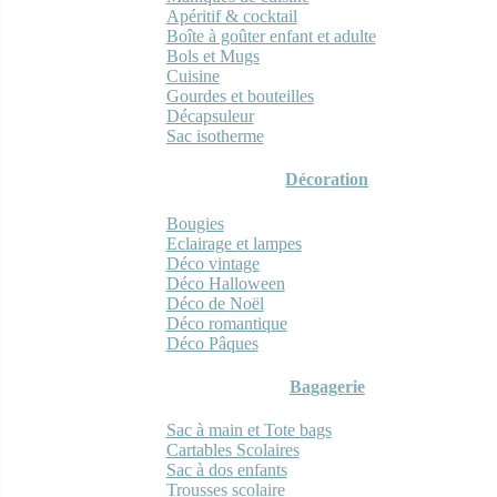
Apéritif & cocktail
Boîte à goûter enfant et adulte
Bols et Mugs
Cuisine
Gourdes et bouteilles
Décapsuleur
Sac isotherme
Décoration
Bougies
Eclairage et lampes
Déco vintage
Déco Halloween
Déco de Noël
Déco romantique
Déco Pâques
Bagagerie
Sac à main et Tote bags
Cartables Scolaires
Sac à dos enfants
Trousses scolaire