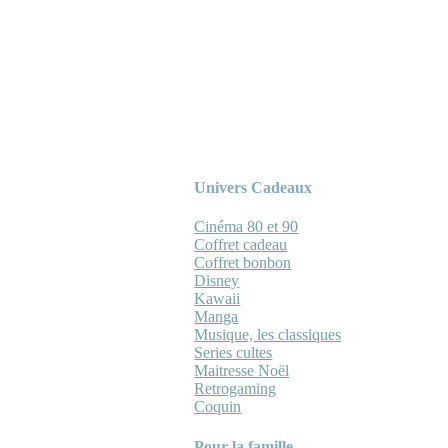
Univers Cadeaux
Cinéma 80 et 90
Coffret cadeau
Coffret bonbon
Disney
Kawaii
Manga
Musique, les classiques
Series cultes
Maitresse Noël
Retrogaming
Coquin
Pour la famille