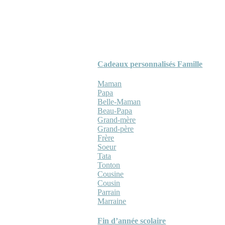
Cadeaux personnalisés Famille
Maman
Papa
Belle-Maman
Beau-Papa
Grand-mère
Grand-père
Frère
Soeur
Tata
Tonton
Cousine
Cousin
Parrain
Marraine
Fin d’année scolaire