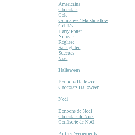
Américains
Chocolats
Cola
Guimauve / Marshmallow
Gélifiés
Harry Potter
Nougats
Réglisse
Sans gluten
Sucettes
Vrac
Halloween
Bonbons Halloween
Chocolats Halloween
Noël
Bonbons de Noël
Chocolats de Noël
Confiserie de Noël
Autres évenements