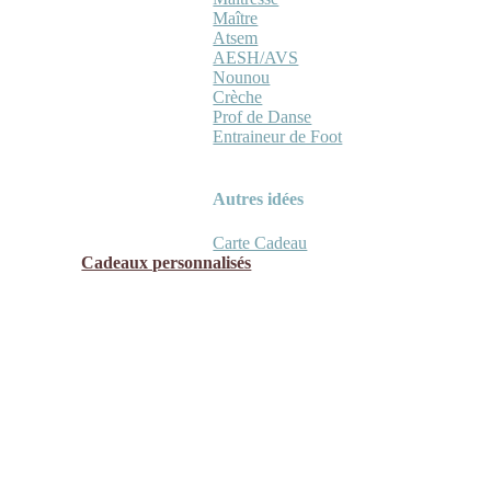
Maître
Atsem
AESH/AVS
Nounou
Crèche
Prof de Danse
Entraineur de Foot
Autres idées
Carte Cadeau
Cadeaux personnalisés