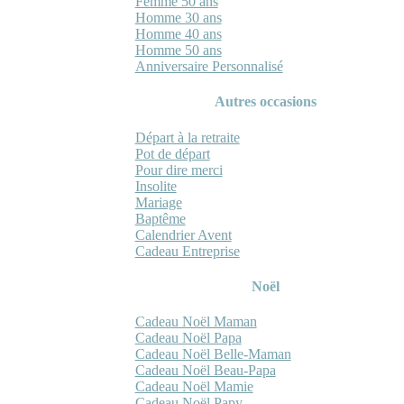
Femme 50 ans
Homme 30 ans
Homme 40 ans
Homme 50 ans
Anniversaire Personnalisé
Autres occasions
Départ à la retraite
Pot de départ
Pour dire merci
Insolite
Mariage
Baptême
Calendrier Avent
Cadeau Entreprise
Noël
Cadeau Noël Maman
Cadeau Noël Papa
Cadeau Noël Belle-Maman
Cadeau Noël Beau-Papa
Cadeau Noël Mamie
Cadeau Noël Papy