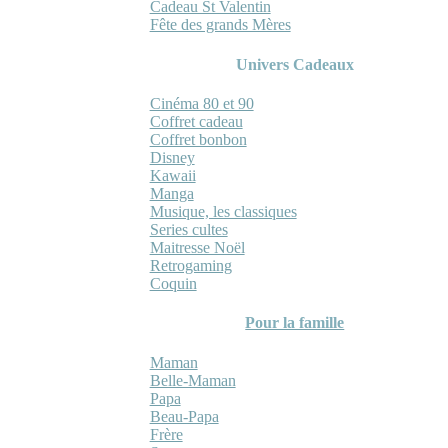
Cadeau St Valentin
Fête des grands Mères
Univers Cadeaux
Cinéma 80 et 90
Coffret cadeau
Coffret bonbon
Disney
Kawaii
Manga
Musique, les classiques
Series cultes
Maitresse Noël
Retrogaming
Coquin
Pour la famille
Maman
Belle-Maman
Papa
Beau-Papa
Frère