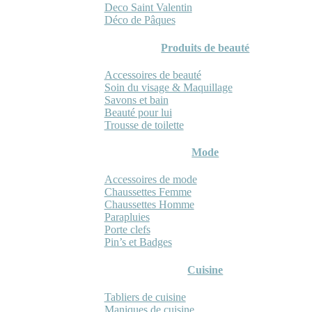
Deco Saint Valentin
Déco de Pâques
Produits de beauté
Accessoires de beauté
Soin du visage & Maquillage
Savons et bain
Beauté pour lui
Trousse de toilette
Mode
Accessoires de mode
Chaussettes Femme
Chaussettes Homme
Parapluies
Porte clefs
Pin’s et Badges
Cuisine
Tabliers de cuisine
Maniques de cuisine