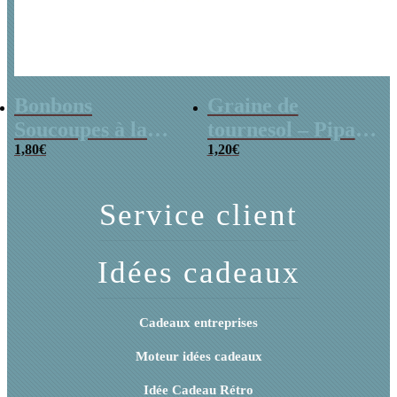
Bonbons
Graine de
Soucoupes à la
tournesol – Pipas
poudre (x20)
1,80
€
x 3
1,20
€
Service client
Idées cadeaux
Cadeaux entreprises
Moteur idées cadeaux
Idée Cadeau Rétro