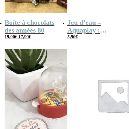
Boîte à chocolats
Jeu d’eau –
des années 80
Aquaplay :
Le
Le
19,90
€
17,90
€
anneaux,
5,90
€
prix
prix
basketball ou
initial
actuel
était :
est :
pyramide –
19,90€.
17,90€.
Inspiré de
Wonderful
Waterfuls