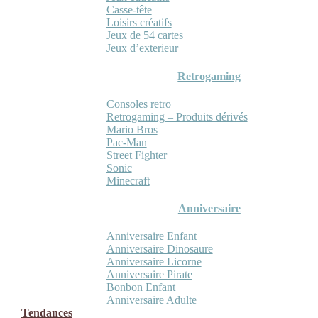
Casse-tête
Loisirs créatifs
Jeux de 54 cartes
Jeux d’exterieur
Retrogaming
Consoles retro
Retrogaming – Produits dérivés
Mario Bros
Pac-Man
Street Fighter
Sonic
Minecraft
Anniversaire
Anniversaire Enfant
Anniversaire Dinosaure
Anniversaire Licorne
Anniversaire Pirate
Bonbon Enfant
Anniversaire Adulte
Tendances