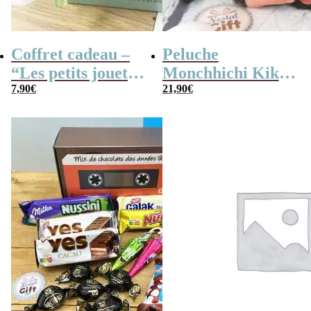
Coffret cadeau –
Peluche
“Les petits jouets
Monchhichi Kiki
des années 80”
7,90
€
l’original (20 cm)
21,90
€