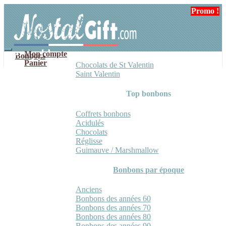
Aller
Aller
Promo !
Promo !
à
au
la
contenu
navigation
Mon compte
Bonbons
Panier
Chocolats de St Valentin
Saint Valentin
Top bonbons
Coffrets bonbons
Acidulés
Chocolats
Réglisse
Guimauve / Marshmallow
Bonbons par époque
Anciens
Bonbons des années 60
Bonbons des années 70
Bonbons des années 80
Bonbons des années 90