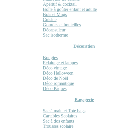
Apéritif & cocktail
Boîte à goûter enfant et adulte
Bols et Mugs
Cuisine
Gourdes et bouteilles
Décapsuleur
Sac isotherme
Décoration
Bougies
Eclairage et lampes
Déco vintage
Déco Halloween
Déco de Noël
Déco romantique
Déco Pâques
Bagagerie
Sac à main et Tote bags
Cartables Scolaires
Sac à dos enfants
Trousses scolaire