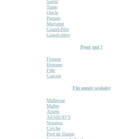
Soeur
Tante
Oncle
Parrain
Marraine
Grand-Père
Grand-mère
Pour qui ?
Femme
Homme
Fille
Garçon
Fin année scolaire
Maîtresse
Maître
Atsem
AESH/AVS
Nounou
Crèche
Prof de Danse