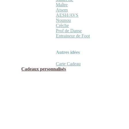
Maître
Atsem
AESH/AVS
Nounou
Crèche
Prof de Danse
Entraineur de Foot
Autres idées
Carte Cadeau
Cadeaux personnalisés