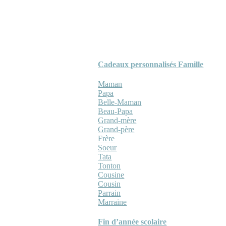
Cadeaux personnalisés Famille
Maman
Papa
Belle-Maman
Beau-Papa
Grand-mère
Grand-père
Frère
Soeur
Tata
Tonton
Cousine
Cousin
Parrain
Marraine
Fin d’année scolaire