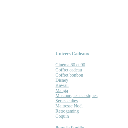
Univers Cadeaux
Cinéma 80 et 90
Coffret cadeau
Coffret bonbon
Disney
Kawaii
Manga
Musique, les classiques
Series cultes
Maitresse Noël
Retrogaming
Coquin
Pour la famille