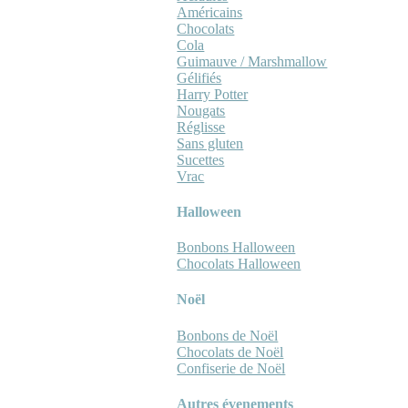
Américains
Chocolats
Cola
Guimauve / Marshmallow
Gélifiés
Harry Potter
Nougats
Réglisse
Sans gluten
Sucettes
Vrac
Halloween
Bonbons Halloween
Chocolats Halloween
Noël
Bonbons de Noël
Chocolats de Noël
Confiserie de Noël
Autres évenements