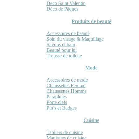
Deco Saint Valentin
Déco de Pâques
Produits de beauté
Accessoires de beauté
Soin du visage & Maquillage
Savons et bain
Beauté pour lui
Trousse de toilette
Mode
Accessoires de mode
Chaussettes Femme
Chaussettes Homme
Parapluies
Porte clefs
Pin’s et Badges
Cuisine
Tabliers de cuisine
Maniques de cuisine