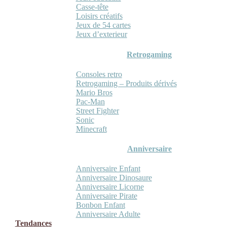
Casse-tête
Loisirs créatifs
Jeux de 54 cartes
Jeux d’exterieur
Retrogaming
Consoles retro
Retrogaming – Produits dérivés
Mario Bros
Pac-Man
Street Fighter
Sonic
Minecraft
Anniversaire
Anniversaire Enfant
Anniversaire Dinosaure
Anniversaire Licorne
Anniversaire Pirate
Bonbon Enfant
Anniversaire Adulte
Tendances