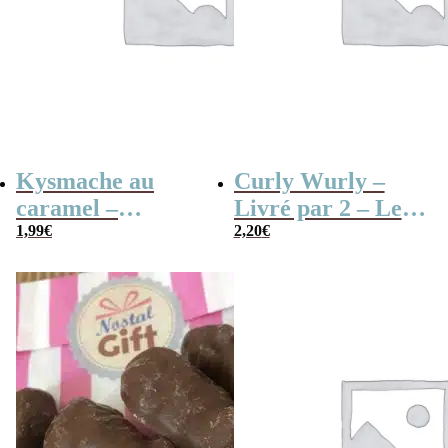
Kysmache au
Curly Wurly –
caramel –
Livré par 2 – Les
1,99
€
Karaneige x 20
3 mousquetaires –
2,20
€
Barre Fourré de
Caramel