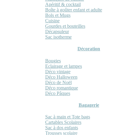
Apéritif & cocktail
Boîte à goûter enfant et adulte
Bols et Mugs
Cuisine
Gourdes et bouteilles
Décapsuleur
Sac isotherme
Décoration
Bougies
Eclairage et lampes
Déco vintage
Déco Halloween
Déco de Noël
Déco romantique
Déco Pâques
Bagagerie
Sac à main et Tote bags
Cartables Scolaires
Sac à dos enfants
Trousses scolaire