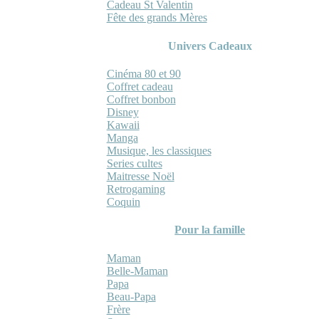
Cadeau St Valentin
Fête des grands Mères
Univers Cadeaux
Cinéma 80 et 90
Coffret cadeau
Coffret bonbon
Disney
Kawaii
Manga
Musique, les classiques
Series cultes
Maitresse Noël
Retrogaming
Coquin
Pour la famille
Maman
Belle-Maman
Papa
Beau-Papa
Frère