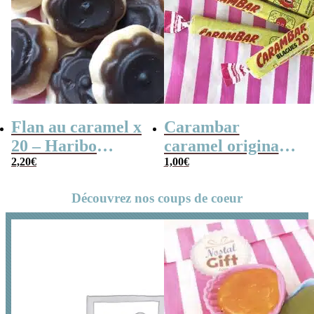
Flan au caramel x
Carambar
20 – Haribo
caramel original
2,20
€
Flanbotti – 100g
x5
1,00
€
Découvrez nos coups de coeur