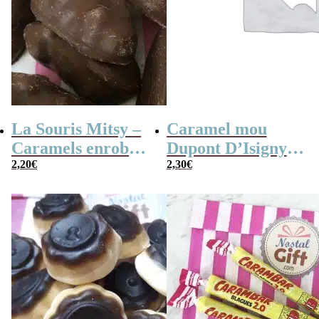
La Souris Mitsy –
Caramel mou
Caramels enrobés
Dupont D’Isigny
de chocolat au lait
2,20
€
saveur noisette
2,30
€
x 10
x10