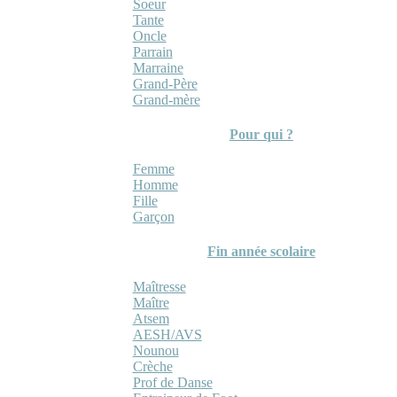
Soeur
Tante
Oncle
Parrain
Marraine
Grand-Père
Grand-mère
Pour qui ?
Femme
Homme
Fille
Garçon
Fin année scolaire
Maîtresse
Maître
Atsem
AESH/AVS
Nounou
Crèche
Prof de Danse