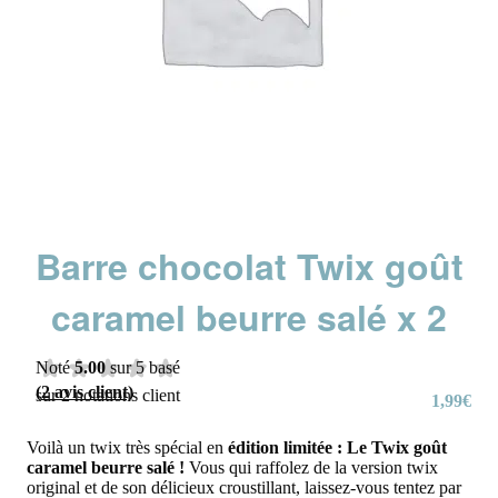
Barre chocolat Twix goût
caramel beurre salé x 2
Noté
5.00
sur 5 basé
(
2
avis client)
sur
2
notations client
1,99
€
Voilà un twix très spécial en
édition limitée : Le Twix goût
caramel beurre salé !
Vous qui raffolez de la version twix
original et de son délicieux croustillant, laissez-vous tentez par