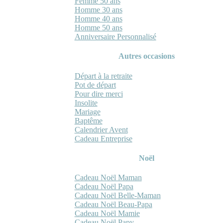
Femme 50 ans
Homme 30 ans
Homme 40 ans
Homme 50 ans
Anniversaire Personnalisé
Autres occasions
Départ à la retraite
Pot de départ
Pour dire merci
Insolite
Mariage
Baptême
Calendrier Avent
Cadeau Entreprise
Noël
Cadeau Noël Maman
Cadeau Noël Papa
Cadeau Noël Belle-Maman
Cadeau Noël Beau-Papa
Cadeau Noël Mamie
Cadeau Noël Papy