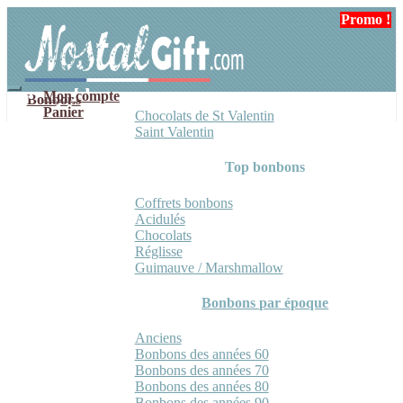
Aller
Aller
Promo !
à
au
la
contenu
navigation
Mon compte
Bonbons
Panier
Chocolats de St Valentin
Saint Valentin
Top bonbons
Coffrets bonbons
Acidulés
Chocolats
Réglisse
Guimauve / Marshmallow
Bonbons par époque
Anciens
Bonbons des années 60
Bonbons des années 70
Bonbons des années 80
Bonbons des années 90